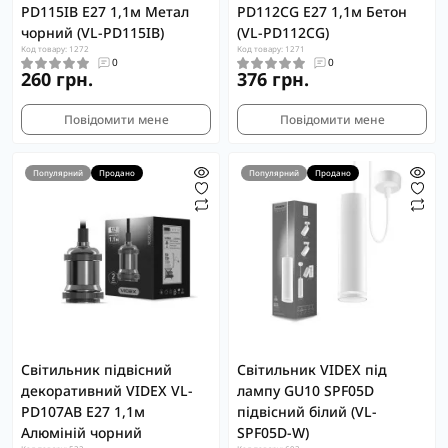
PD115IB Е27 1,1м Метал
PD112CG Е27 1,1м Бетон
чорний (VL-PD115IB)
(VL-PD112CG)
Код товару: 1272
Код товару: 1271
0
0
260 грн.
376 грн.
Повідомити мене
Повідомити мене
Популярний
Продано
Популярний
Продано
Світильник підвісний
Світильник VIDEX під
декоративний VIDEX VL-
лампу GU10 SPF05D
PD107AB Е27 1,1м
підвісний білий (VL-
Алюміній чорний
SPF05D-W)