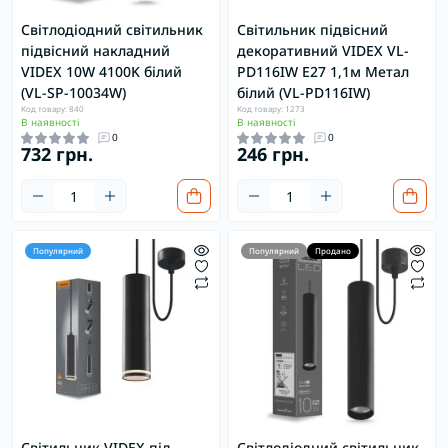
Світлодіодний світильник
Світильник підвісний
підвісний накладний
декоративний VIDEX VL-
VIDEX 10W 4100K білий
PD116IW Е27 1,1м Метал
(VL-SP-10034W)
білий (VL-PD116IW)
Код товару: 840
Код товару: 1273
В наявності
В наявності
0
0
732 грн.
246 грн.
Популярний
Популярний
Продано
Світильник VIDEX під
Світлодіодний світильник