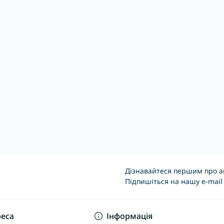
VIDEX під лампу
Світильник VIDEX під лампу
Світильн
дний поворотний
6xGX53 накладний чорний VL-
6xGX53 н
SPF05B-BFB
SPF21B-BP
чорний V
8
Код товару: 1405
Код товару: 
0
0
1 897 грн.
2 235 г
Дізнавайтеся першим про ак
Підпишіться на нашу e-mail
Основні положення
еса
Інформація