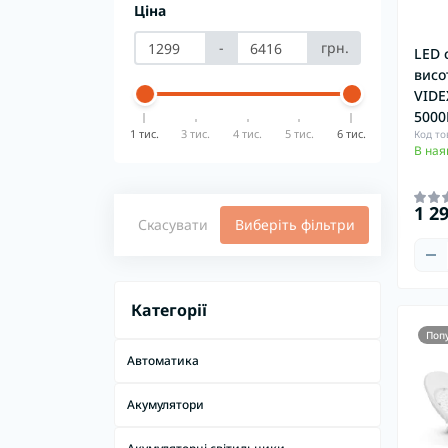
Ціна
-
грн.
LED 
висо
VIDE
5000
1 тис.
3 тис.
4 тис.
5 тис.
6 тис.
Код то
В ная
1 2
Скасувати
Виберіть фільтри
Категорії
Поп
Автоматика
Акумулятори