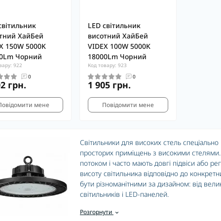
світильник
LED світильник
тний ХайБей
висотний ХайБей
X 150W 5000K
VIDEX 100W 5000K
0Lm Чорний
18000Lm Чорний
вару: 922
Код товару: 923
0
0
02 грн.
1 905 грн.
Повідомити мене
Повідомити мене
Світильники для високих стель спеціально
просторих приміщень з високими стелями.
потоком і часто мають довгі підвіси або ре
висоту світильника відповідно до конкретн
бути різноманітними за дизайном: від вели
світильників і LED-панелей.
Світильники для високих стель забезпечую
Розгорнути