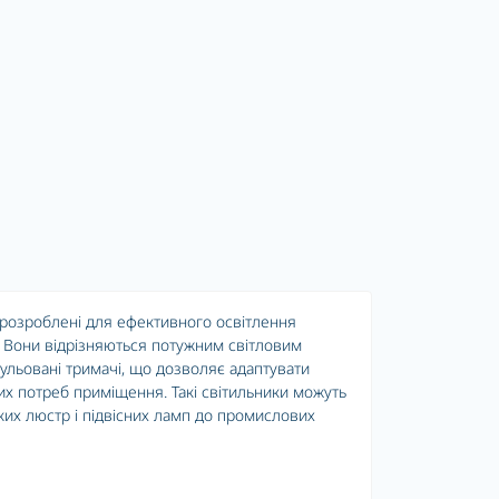
 розроблені для ефективного освітлення
 Вони відрізняються потужним світловим
гульовані тримачі, що дозволяє адаптувати
их потреб приміщення. Такі світильники можуть
ких люстр і підвісних ламп до промислових
ть рівномірне освітлення великої площі, що