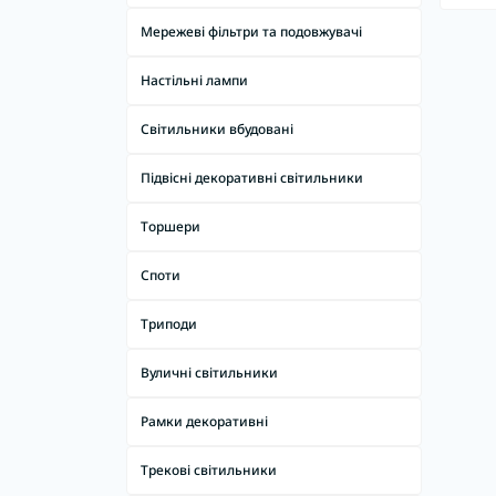
Мережеві фільтри та подовжувачі
Світлодіодні лампи (LED) цоколь
GU5.3
Настільні лампи
Світлодіодні лампи (LED) цоколь GX53
Світильники вбудовані
Підвісні декоративні світильники
Торшери
Споти
Триподи
Вуличні світильники
Рамки декоративні
Трекові світильники