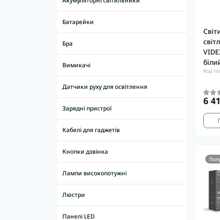
Акумуляторні світильники
Батарейки
Світ
світ
Бра
VIDE
біли
Вимикачі
Код то
Датчики руху для освітлення
6 4
Зарядні пристрої
Кабелі для гаджетів
Кнопки дзвінка
Поп
Лампи високопотужні
Люстри
Панелі LED