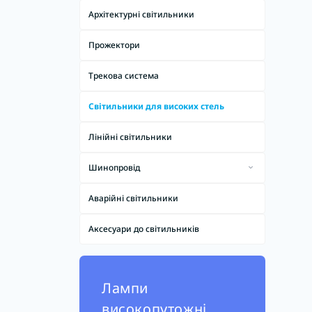
Архітектурні світильники
Прожектори
Трекова система
Світильники для високих стель
Лінійні світильники
Шинопровід
З'єднувачі шинопроводів
Аварійні світильники
Шинопровід магнітний
Аксесуари до світильників
Шинопровід не магнітний
і
Лампи
високопутожні