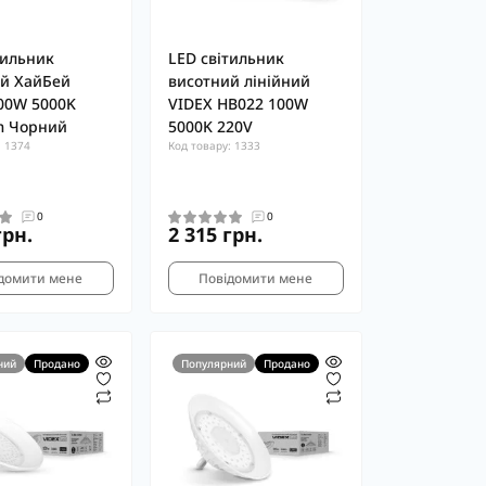
тильник
LED світильник
й ХайБей
висотний лінійний
00W 5000K
VIDEX HB022 100W
m Чорний
5000K 220V
: 1374
Код товару: 1333
0
0
грн.
2 315 грн.
домити мене
Повідомити мене
ний
Продано
Популярний
Продано