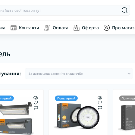
вка
Контакти
Оплата
Оферта
Про мага
ель
тування:
улярний
Популярний
Популяр