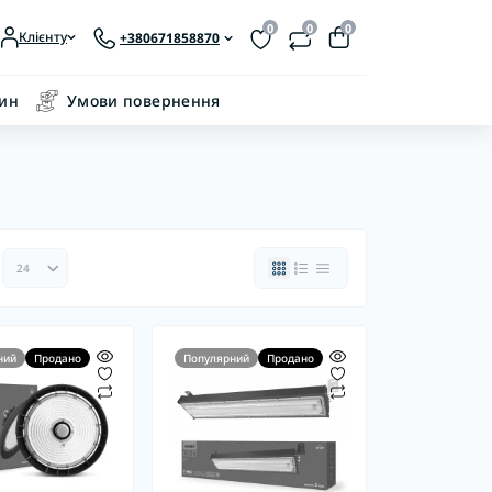
0
0
0
Клієнту
+380671858870
зин
Умови повернення
ний
Продано
Популярний
Продано