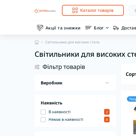
Каталог товарів
Акції та знижки
Блог
Доста
Світильники для високих стель
Світильники для високих ст
Фільтр товарів
Сор
Виробник
Поп
Наявність
В наявності
2
Немає в наявності
8