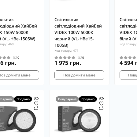
ильник
Світильник
Світиль
лодіодний ХайБей
світлодіодний ХайБей
світлод
X 150W 5000K
VIDEX 100W 5000K
VIDEX 1
й (VL-HBe-1505W)
чорний (VL-HBe15-
білий (
вару: 469
Код товару
1005B)
Код товару: 471
0
0
16 грн.
1 975 грн.
4 594 
Повідомити мене
Повідомити мене
Пові
улярний
Продано
Популярний
Продано