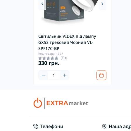
Світильник VIDEX під лампу
Світильник 
GX53 трековий Чорний VL-
GU10 накла
SPF17C-BP
чорний VL-
Код товару: 1397
Код товару: 139
0
330 грн.
173 грн.
Телефони
Наша адр