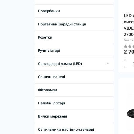
Повербанки
LED 
висо
Портативні зарядні станції
VIDE
2700
Розетки
Код то
2 7
Ручні ліхтарі
Світлодіодні лампи (LED)
Світлодіодні лампи (LED) T8
Сонячні панелі
Світлодіодні лампи (LED) цоколь E14
Фітолампи
Світлодіодні лампи (LED) цоколь E27
Світлодіодні лампи (LED) цоколь G4
Налобні ліхтарі
Світлодіодні лампи (LED) цоколь G53
Вилки мережеві
Світлодіодні лампи (LED) цоколь G9
Світильники настінно-стельові
Світлодіодні лампи (LED) цоколь GU10