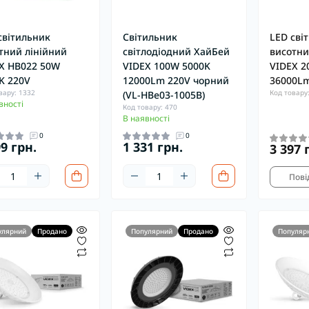
світильник
Світильник
LED сві
тний лінійний
світлодіодний ХайБей
висотни
X HB022 50W
VIDEX 100W 5000K
VIDEX 2
K 220V
12000Lm 220V чорний
36000L
вару: 1332
Код товару
(VL-HBe03-1005B)
вності
Код товару: 470
В наявності
0
0
99 грн.
1 331 грн.
3 397 
Пові
улярний
Продано
Популярний
Продано
Популяр