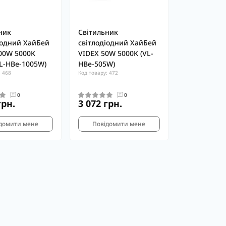
ник
Світильник
іодний ХайБей
світлодіодний ХайБей
00W 5000K
VIDEX 50W 5000K (VL-
VL-HBe-1005W)
HBe-505W)
: 468
Код товару: 472
0
0
грн.
3 072 грн.
домити мене
Повідомити мене