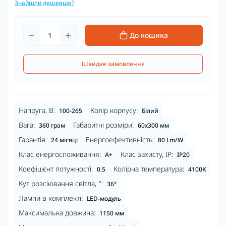
Знайшли дешевше?
До кошика
Швидке замовлення
Напруга, В:
Колір корпусу:
100-265
Білий
Вага:
Габаритні розміри:
360 грам
60х300 мм
Гарантія:
Енергоефективність:
24 місяці
80 Lm/W
Клас енергоспоживання:
Клас захисту, IP:
A+
IP20
Коефіцієнт потужності:
Колірна температура:
0.5
4100К
Кут розсіювання світла, °:
36°
Лампи в комплекті:
LED-модуль
Максимальна довжина:
1150 мм