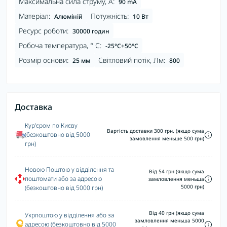
Максимальна сила струму, А:
90 mA
Матеріал:
Потужність:
Алюміній
10 Вт
Ресурс роботи:
30000 годин
Робоча температура, ° С:
-25°C+50°С
Розмір основи:
Світловий потік, Лм:
25 мм
800
Доставка
Кур'єром по Києву
Вартість доставки 300 грн. (якщо сума
(безкоштовно від 5000
замовлення меньше 500 грн)
грн)
Новою Поштою у відділення та
Від 54 грн (якщо сума
поштомати або за адресою
замловлення меньша
5000 грн)
(безкоштовно від 5000 грн)
Від 40 грн (якщо сума
Укрпоштою у відділення або за
замловлення меньша 5000
адресою (безкоштовно від 5000