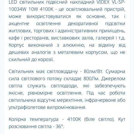
LED світильник підвісний накладний VIDEX VL-SP-
10034W 10W 4100K - це освітлювальний пристрій,
може використовуватися як основне, так і
акцентне освітлення декоративної підсвітки
житлових, торгових і адміністративних приміщень,
кафе і ресторанів, виставкових залів, галерей і т.д.
Корпус виконаний з алюмінію, на відміну від
дешевих аналогів з металевим корпусом, що не
схильний до корозії.
Світильник має світловіддачу - 80лм/Вт. Сумарна
сила світлового потоку складає 800Лм. Джерелом
світла служать світлодіоди, які забезпечують
якісне, рівномірне освітлення. Під час роботи
світильника відсутнє мерехтіння, інфрачервоне або
ультрафіолетове випромінювання.
Колірна температура - 4100К (біле світло). Кут
розсіювання світла - 36°.