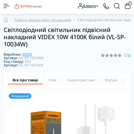
0
Клієнту
Підвісні декоративні світильники
Світлодіодний світильник підві
Світлодіодний світильник підвісний
накладний VIDEX 10W 4100K білий (VL-SP-
10034W)
Виробник:
VIDEX
0
Артикул:
VL-SP-10034W
Код товару:
840
Артикул:
VL-SP-10034W
Все про товар
Опис
Характеристики
Відгуки
Зап
Популярний