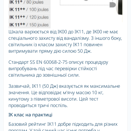
Шкала варіюється від IK00 до IK11, де IK00 не має
спеціального захисту від вандалізму. З іншого боку,
світильник із класом захисту IK11 повинен
витримувати пряму дію силою 50 Дж.
Стандарт SS EN 60068-2-75 описує процедуру
випробувань під час перевірки стійкості
світильника до зовнішньої сили.
Зазвичай, IK11 (50 Дж) вказується як максимальне
значення. Це відповідає м'ячу масою 10 кг,
кинутому з півметрової висоти. Цей тест
проводиться тричі поспіль.
IK клас на практиці
Базовий рейтинг IK11 добре підходить для різних
програм. У той самий час існує потреба у