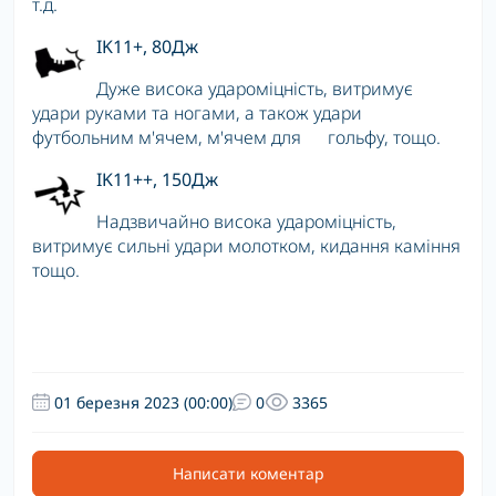
т.д.
IK11+, 80Дж
Дуже висока удароміцність, витримує
удари руками та ногами, а також удари
футбольним м'ячем, м'ячем для гольфу, тощо.
IK11++, 150Дж
Надзвичайно висока удароміцність,
витримує сильні удари молотком, кидання каміння
т
ощо.
01 березня 2023 (00:00)
0
3365
Написати коментар