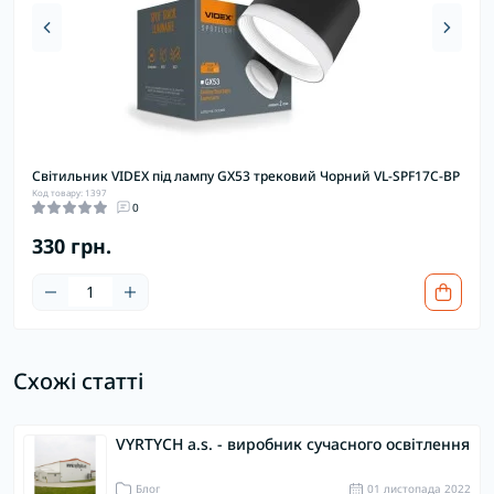
Світильник VIDEX під лампу GX53 трековий Чорний VL-SPF17C-BP
Світ
Код товару: 1397
чорн
0
Код то
330 грн.
173
Схожі статті
VYRTYCH a.s. - виробник сучасного освітлення
Блог
01 листопада 2022