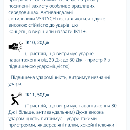
посиленні захисту особливо вразливих
середовищах. Антивандальні
світильники
VYRTYCH
поставляються з дуже
високою стійкістю до ударів, цю
концепцію вирішили назвати IK11+.
IK10, 20Дж
(Пристрій, що витримує ударне
навантаження від 20 Дж до 80 Дж. - пристрій з
підвищеною удароміцністю)
Підвищена удароміцність, витримує незначні
удари.
IK11, 50Дж
(Пристрій, що витримує навантаження 80
Дж і більше, антивандальним) Дуже висока
удароміцність, витримує удари такими
пристроями, як дерев'яні палки, хокейні ключки і