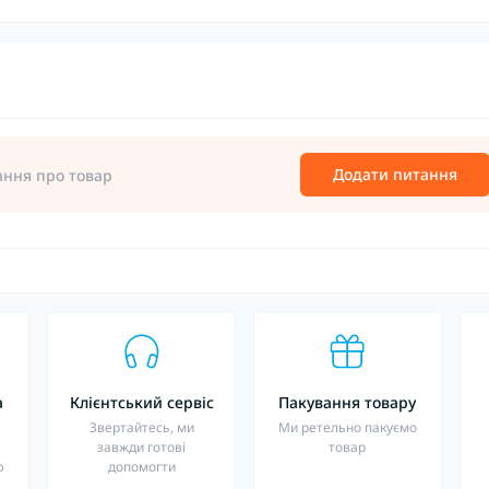
Додати питання
ання про товар
а
Клієнтський сервіс
Пакування товару
о
Звертайтесь, ми
Ми ретельно пакуємо
завжди готові
товар
ю
допомогти