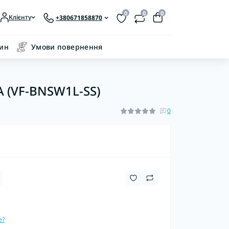
0
0
0
Клієнту
+380671858870
зин
Умови повернення
A (VF-BNSW1L-SS)
0
е?