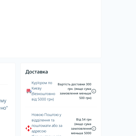
Доставка
Кур'єром по
Вартість доставки 300
Києву
грн. (якщо сума
(безкоштовно
замовлення меньше
500 грн)
від 5000 грн)
уму
ено"
Новою Поштою у
Від 54 грн
відділення та
(якщо сума
поштомати або за
замловлення
адресою
меньша 5000