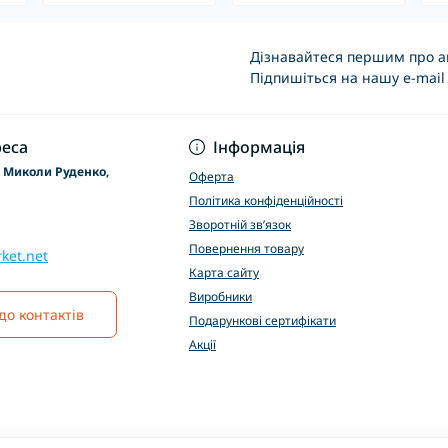
Дізнавайтеся першим про ак
Підпишіться на нашу e-mail
Основні положення
еса
Інформація
р Миколи Руденко,
Оферта
Політика конфіденційності
Зворотній зв’язок
Повернення товару
ket.net
Карта сайту
Виробники
до контактів
Подарункові сертифікати
Акції