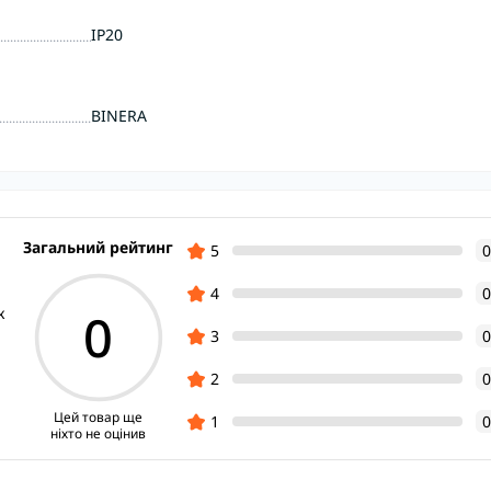
IP20
BINERA
Загальний рейтинг
5
0
4
0
0
к
3
0
2
0
Цей товар ще
1
0
ніхто не оцінив