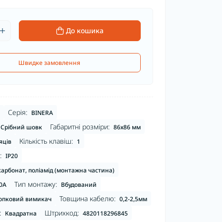
До кошика
Швидке замовлення
Серія:
BINERA
Габаритні розміри:
Срібний шовк
86х86 мм
Кількість клавіш:
яців
1
:
IP20
карбонат, поліамід (монтажна частина)
Тип монтажу:
0А
Вбудований
Товщина кабелю:
опковий вимикач
0,2-2,5мм
:
Штрихкод:
Квадратна
4820118296845