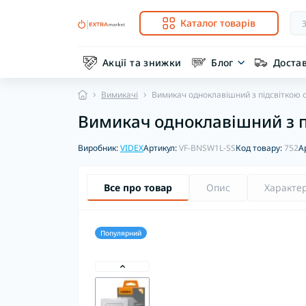
Каталог товарів
Акції та знижки
Блог
Доста
Вимикачі
Вимикач одноклавішний з підсвіткою 
Вимикач одноклавішний з п
Виробник:
VIDEX
Артикул:
VF-BNSW1L-SS
Код товару:
752
А
Все про товар
Опис
Характе
Популярний