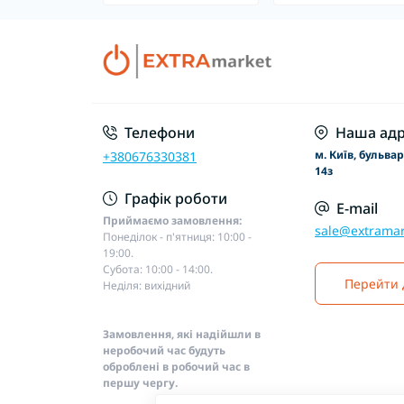
Телефони
Наша адр
м. Київ, бульва
+380676330381
14з
Графік роботи
E-mail
Приймаємо замовлення:
sale@extramar
Понеділок - п'ятниця: 10:00 -
19:00.
Субота: 10:00 - 14:00.
Перейти 
Неділя: вихідний
Замовлення, які надійшли в
неробочий час будуть
оброблені в робочий час в
першу чергу.