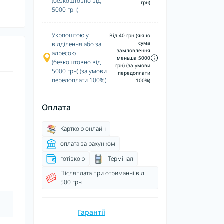
(безкоштовно від
грн)
5000 грн)
Укрпоштою у
Від 40 грн (якщо
сума
відділення або за
замловлення
адресою
меньша 5000
(безкоштовно від
грн) (за умови
5000 грн) (за умови
передоплати
передоплати 100%)
100%)
Оплата
Карткою онлайн
оплата за рахунком
готівкою
Термінал
Післяплата при отриманні від
500 грн
Гарантії