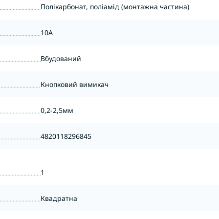
Полікарбонат, поліамід (монтажна частина)
10А
Вбудований
Кнопковий вимикач
0,2-2,5мм
4820118296845
1
Квадратна