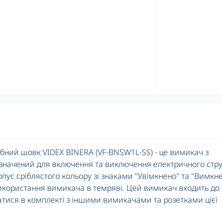
бний шовк VIDEX BINERA (VF-BNSW1L-SS) - це вимикач з
ризначений для включення та виключення електричного стр
пус сріблястого кольору зі знаками "Увімкнено" та "Вимкн
 використання вимикача в темряві. Цей вимикач входить до
атися в комплекті з іншими вимикачами та розетками цієї