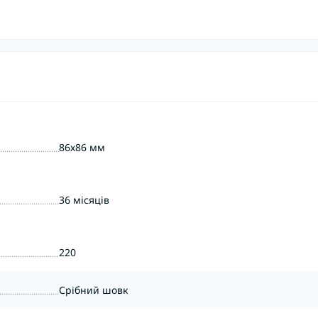
86х86 мм
36 місяців
220
Срібний шовк