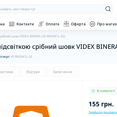
вка
Контакти
Оплата
Оферта
Про мага
срібний шовк VIDEX BINERA (VF-BNSW1L-SS)
ідсвіткою срібний шовк VIDEX BINER
ртикул:
VF-BNSW1L-SS
ристики
Відгуки
Запитання
В наявності
155 грн.
Знайшли дешевш