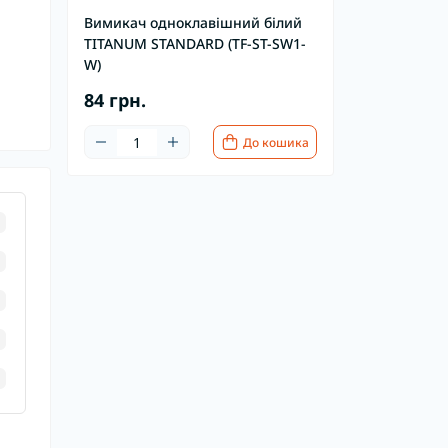
Вимикач одноклавішний білий
TITANUM STANDARD (TF-ST-SW1-
W)
84 грн.
До кошика