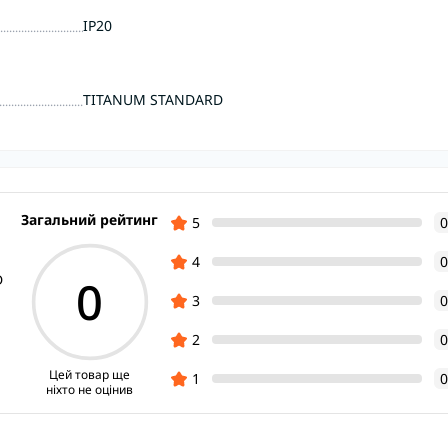
IP20
TITANUM STANDARD
Загальний рейтинг
5
0
4
0
0
D
3
0
2
0
Цей товар ще
1
0
ніхто не оцінив