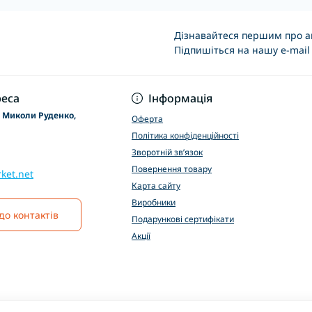
Дізнавайтеся першим про ак
Підпишіться на нашу e-mail
Основні положення
еса
Інформація
р Миколи Руденко,
Оферта
Політика конфіденційності
Зворотній зв’язок
Повернення товару
ket.net
Карта сайту
Виробники
до контактів
Подарункові сертифікати
Акції