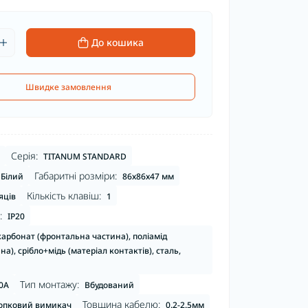
До кошика
Швидке замовлення
Серія:
TITANUM STANDARD
Габаритні розміри:
Білий
86х86х47 мм
Кількість клавіш:
яців
1
:
IP20
карбонат (фронтальна частина), поліамід
а), срібло+мідь (матеріал контактів), сталь,
Тип монтажу:
0А
Вбудований
Товщина кабелю:
опковий вимикач
0.2-2.5мм