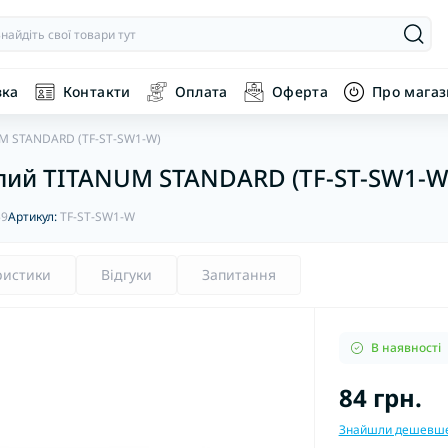
вка
Контакти
Оплата
Оферта
Про мага
UM STANDARD (TF-ST-SW1-W)
лий TITANUM STANDARD (TF-ST-SW1-W
59
Артикул:
TF-ST-SW1-W
ристики
Відгуки
Запитання
В наявності
84 грн.
Знайшли дешевш