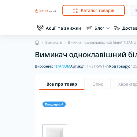
Каталог товарів
Акції та знижки
Блог
Доста
Вимикачі
Вимикач одноклавішний білий TITAN
Вимикач одноклавішний бі
Виробник:
TITANUM
Артикул:
TF-ST-SW1-W
Код товару:
12
Все про товар
Опис
Характе
Популярний