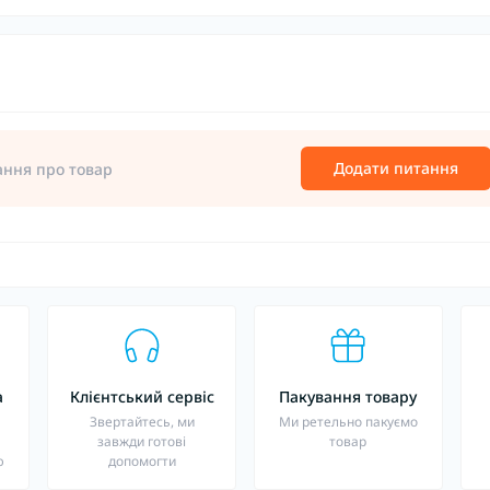
Додати питання
ання про товар
а
Клієнтський сервіс
Пакування товару
о
Звертайтесь, ми
Ми ретельно пакуємо
завжди готові
товар
ю
допомогти