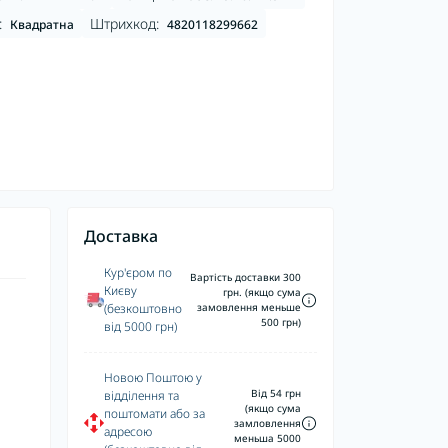
:
Штрихкод:
Квадратна
4820118299662
Доставка
Кур'єром по
Вартість доставки 300
Києву
грн. (якщо сума
(безкоштовно
замовлення меньше
500 грн)
від 5000 грн)
Новою Поштою у
Від 54 грн
відділення та
(якщо сума
поштомати або за
замловлення
адресою
меньша 5000