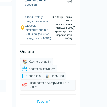
(безкоштовно від
грн)
5000 грн)
Укрпоштою у
Від 40 грн (якщо
сума
відділення або за
замловлення
адресою
меньша 5000
(безкоштовно від
грн) (за умови
5000 грн) (за умови
передоплати
передоплати 100%)
100%)
Оплата
Карткою онлайн
оплата за рахунком
готівкою
Термінал
Післяплата при отриманні від
500 грн
Гарантії