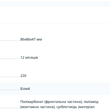
86х86х47 мм
12 місяців
220
Білий
Полікарбонат (фронтальна частина), поліамід
(монтажна частина), срібло+мідь (матеріал