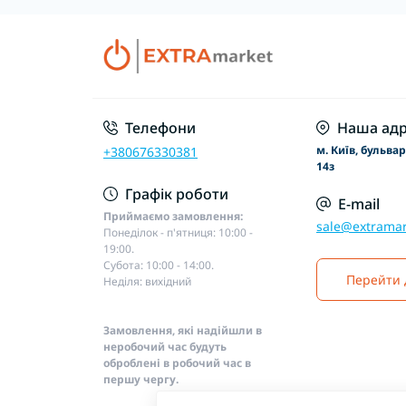
Телефони
Наша адр
м. Київ, бульва
+380676330381
14з
Графік роботи
E-mail
Приймаємо замовлення:
sale@extramar
Понеділок - п'ятниця: 10:00 -
19:00.
Субота: 10:00 - 14:00.
Перейти 
Неділя: вихідний
Замовлення, які надійшли в
неробочий час будуть
оброблені в робочий час в
першу чергу.