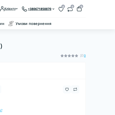
0
0
0
Клієнту
+380671858870
зин
Умови повернення
)
0
е?