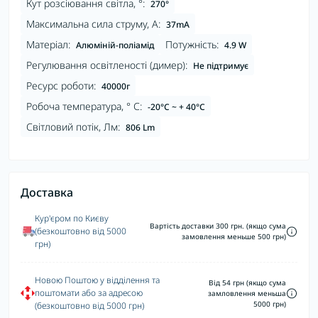
Кут розсіювання світла, °:
270°
Максимальна сила струму, А:
37mA
Матеріал:
Потужність:
Алюміній-поліамід
4.9 W
Регулювання освітленості (димер):
Не підтримує
Ресурс роботи:
40000г
Робоча температура, ° С:
-20°C ~ + 40°С
Світловий потік, Лм:
806 Lm
Доставка
Кур'єром по Києву
Вартість доставки 300 грн. (якщо сума
(безкоштовно від 5000
замовлення меньше 500 грн)
грн)
Новою Поштою у відділення та
Від 54 грн (якщо сума
поштомати або за адресою
замловлення меньша
5000 грн)
(безкоштовно від 5000 грн)