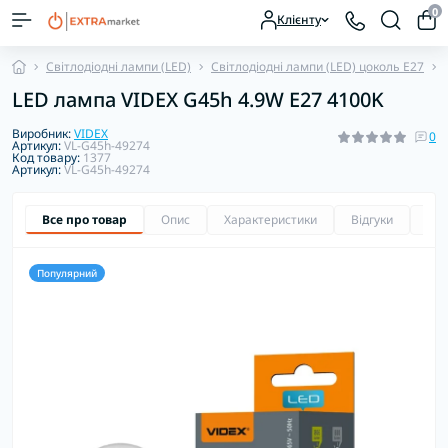
0
Клієнту
Світлодіодні лампи (LED)
Світлодіодні лампи (LED) цоколь E27
LED лампа VIDEX G45h 4.9W E27 4100K
Виробник:
VIDEX
0
Артикул:
VL-G45h-49274
Код товару:
1377
Артикул:
VL-G45h-49274
Все про товар
Опис
Характеристики
Відгуки
Зап
Популярний