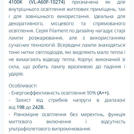
4100K (VL-A60F-10274)
призначена як для
внутрішнього освітлення житлових приміщень, так
і для зовнішнього використання. Ідеальна для
декоративного, місцевого та спрямованого
освітлення. Серія Filament по дизайну нагадує старі
лампи розжарювання, але з використанням
сучасних технологій. Всередині лампи знаходяться
тонкі нитки світлодіодів, які виділяють мало тепла і
не вимагають відводу тепла. Корпус виконаний зі
скла, що робить лампу вразливою до падіння і
ударів.
Особливості
- Енергоеффективність освітлення 90%
(A++).
- Захист від стрибків напруги в діапазоні
від
198
до
242В.
- Рівномірне освітлення без мерехтінь, функція
миттєвого включення і відсутність
ультрафіолетового випромінювання.