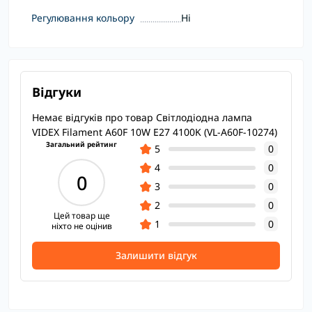
Регулювання кольору
Ні
Відгуки
Немає відгуків про товар Світлодіодна лампа
VIDEX Filament A60F 10W E27 4100K (VL-A60F-10274)
Загальний рейтинг
5
0
4
0
0
3
0
2
0
Цей товар ще
1
0
ніхто не оцінив
Залишити відгук