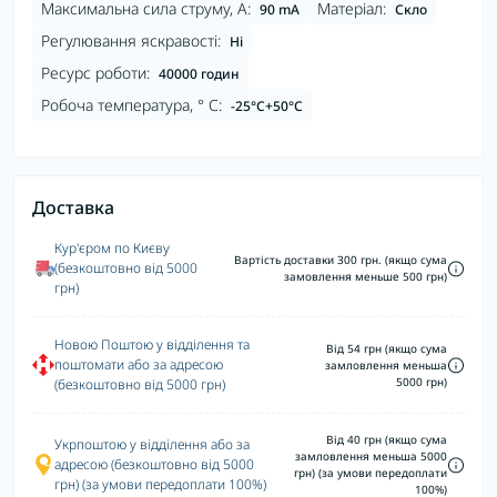
Максимальна сила струму, А:
Матеріал:
90 mA
Скло
Регулювання яскравості:
Ні
Ресурс роботи:
40000 годин
Робоча температура, ° С:
-25°C+50°С
Доставка
Кур'єром по Києву
Вартість доставки 300 грн. (якщо сума
(безкоштовно від 5000
замовлення меньше 500 грн)
грн)
Новою Поштою у відділення та
Від 54 грн (якщо сума
поштомати або за адресою
замловлення меньша
5000 грн)
(безкоштовно від 5000 грн)
Від 40 грн (якщо сума
Укрпоштою у відділення або за
замловлення меньша 5000
адресою (безкоштовно від 5000
грн) (за умови передоплати
грн) (за умови передоплати 100%)
100%)