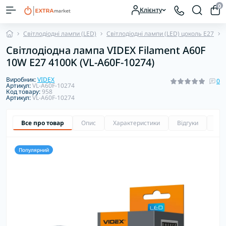
0
Клієнту
Світлодіодні лампи (LED)
Світлодіодні лампи (LED) цоколь E27
Світлодіодна лампа VIDEX Filament A60F
10W E27 4100K (VL-A60F-10274)
Виробник:
VIDEX
0
Артикул:
VL-A60F-10274
Код товару:
958
Артикул:
VL-A60F-10274
Все про товар
Опис
Характеристики
Відгуки
Зап
Популярний