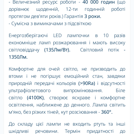
- Величезний ресурс роботи -
40 000 годин
(що
дорівнює щоденній, 12-ти годинній роботі
протягом дев'яти років.) Гарантія
3 роки.
- Сумісна з вимикачами з підсвіткою
Енергозберігаючі LED лампочки в 10 разів
економніше ламп розжарювання і мають високу
світловіддачу
(135Лм/Вт).
Світловий потік
-
1350Лм.
Комфортне для очей світло, не призводить до
втоми і не погіршує емоційний стан, завдяки
природній передачі кольорів
(>90Ra)
і відсутності
ультрафіолетового випромінювання. Біле
світло
(4100К)
, створює яскраве і комфортне
освітлення, наближене до денного. Лампа світить
м'яко, без різких тіней, кут розсіювання -
360°.
До складу цієї лампи не входить ртуть та інші
шкідливі речовини. Термін придатності до