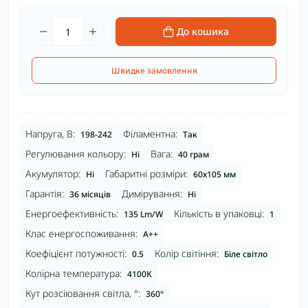
До кошика
Швидке замовлення
Напруга, В:
Філаментна:
198-242
Так
Регулювання кольору:
Вага:
Ні
40 грам
Акумулятор:
Габаритні розміри:
Ні
60х105 мм
Гарантія:
Димірування:
36 місяців
Ні
Енергоефективність:
Кількість в упаковці:
135 Lm/W
1
Клас енергоспоживання:
A++
Коефіцієнт потужності:
Колір світіння:
0.5
Біле світло
Колірна температура:
4100К
Кут розсіювання світла, °:
360°