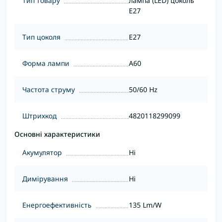
Тип товару
лампа (LED) цоколь
E27
Тип цоколя
Е27
Форма лампи
А60
Частота струму
50/60 Hz
Штрихкод
4820118299099
Основні характеристики
Акумулятор
Ні
Димірування
Ні
Енергоефективність
135 Lm/W