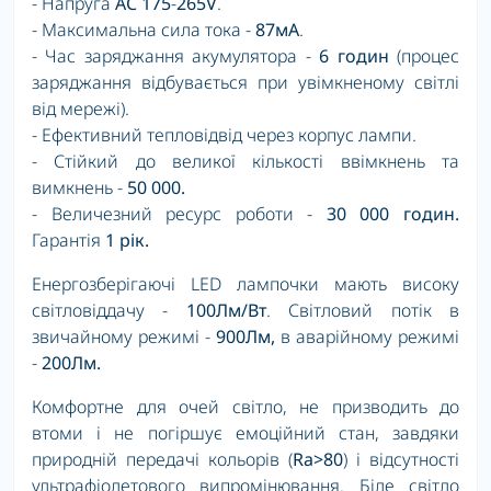
- Напруга
AC
175
-
265V
.
- Максимальна сила тока -
87мА
.
- Час
заряджання акумулятора -
6 годин
(процес
заряджання відбувається при увімкненому світлі
від мережі).
- Ефективний тепловідвід через корпус лампи.
- Стійкий до великої кількості ввімкнень та
вимкнень -
50 000.
- Величезний ресурс роботи -
30 000 годин.
Гарантія
1 рік.
Енергозберігаючі LED лампочки мають високу
світловіддачу -
100Лм/Вт
. Світловий потік в
звичайному режимі -
900Лм,
в аварійному режимі
-
200Лм.
Комфортне для очей світло, не призводить до
втоми і не погіршує емоційний стан, завдяки
природній передачі кольорів (
Ra>80
) і відсутності
ультрафіолетового випромінювання. Біле світло