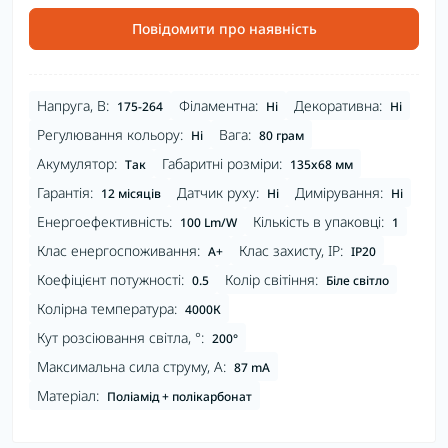
Повідомити про наявність
Напруга, В:
Філаментна:
Декоративна:
175-264
Ні
Ні
Регулювання кольору:
Вага:
Ні
80 грам
Акумулятор:
Габаритні розміри:
Так
135x68 мм
Гарантія:
Датчик руху:
Димірування:
12 місяців
Ні
Ні
Енергоефективність:
Кількість в упаковці:
100 Lm/W
1
Клас енергоспоживання:
Клас захисту, IP:
A+
IP20
Коефіцієнт потужності:
Колір світіння:
0.5
Біле світло
Колірна температура:
4000К
Кут розсіювання світла, °:
200°
Максимальна сила струму, А:
87 mA
Матеріал:
Поліамід + полікарбонат