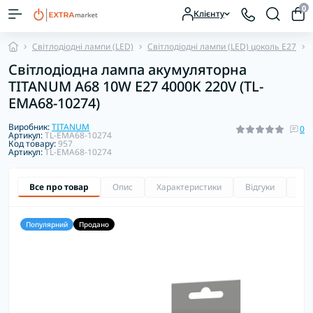
0
Клієнту
Світлодіодні лампи (LED)
Світлодіодні лампи (LED) цоколь E27
Світлодіодна лампа акумуляторна
TITANUM A68 10W E27 4000K 220V (TL-
EMA68-10274)
Виробник:
TITANUM
0
Артикул:
TL-EMA68-10274
Код товару:
957
Артикул:
TL-EMA68-10274
Все про товар
Опис
Характеристики
Відгуки
Зап
Популярний
Продано