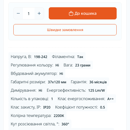
До кошика
Швидке замовлення
Напруга, В:
Філаментна:
198-242
Так
Регулювання кольору:
Вага:
Ні
23 грами
Вбудований акумулятор:
Ні
Габаритні розміри:
Гарантія:
37x120 мм
36 місяців
Димірування:
Енергоефективність:
Ні
125 Lm/W
Кількість в упаковці:
Клас енергоспоживання:
1
A++
Клас захисту, IP:
Коефіцієнт потужності:
IP20
0.5
Колірна температура:
2200К
Кут розсіювання світла, °:
360°