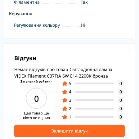
Філаментна
Так
Керування
Регулювання кольору
Ні
Відгуки
Немає відгуків про товар Світлодіодна лампа
VIDEX Filament C37FtA 6W E14 2200K бронза
Загальний рейтинг
5
0
4
0
0
3
0
2
0
Цей товар ще
1
0
ніхто не оцінив
Залишити відгук