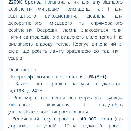
2200K бронза
призначена як для внутрішнього
освітлення житлових приміщень, так і для
зовнішнього використання. Ідеальна для
декоративного, місцевого та спрямованого
освітлення. Всередині лампи знаходяться тонкі
нитки світлодіодів, які виділяють мало тепла і не
вимагають відводу тепла. Корпус виконаний зі
скла, що робить лампу вразливою до падіння і
ударів.
Особливості
- Енергоеффективність освітлення 90%
(A++).
- Захист від стрибків напруги в діапазоні
від
198
до
242В.
- Рівномірне освітлення без мерехтінь, функція
миттєвого включення і відсутність
ультрафіолетового випромінювання.
- Величезний ресурс роботи -
40 000 годин
(що
дорівнює щоденній, 12-ти годинній роботі