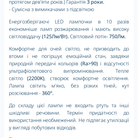
протягом дев'яти років.) Гарантія
3 роки.
- Сумісна з вимикачами з підсвіткою
Енергозберігаючі LED лампочки в 10 разів
економніше ламп розжарювання і мають високу
світловіддачу
(125Лм/Вт).
Світловий потік
- 750Лм.
Комфортне для очей світло, не призводить до
втоми і не погіршує емоційний стан, завдяки
природній передачі кольорів
(Ra>90)
і відсутності
ультрафіолетового випромінювання. Тепле
світло
(2200К)
, створює комфортне освітлення.
Лампа світить м'яко, без різких тіней, кут
розсіювання -
360°.
До складу цієї лампи не входить ртуть та інші
шкідливі речовини. Термін придатності до
використання необмежений. Не підлягає утилізації
у вигляді побутових відходів.