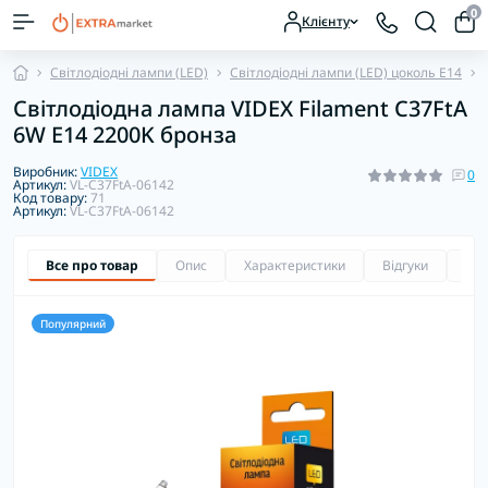
0
Клієнту
Світлодіодні лампи (LED)
Світлодіодні лампи (LED) цоколь E14
Світлодіодна лампа VIDEX Filament C37FtA
6W E14 2200K бронза
Виробник:
VIDEX
0
Артикул:
VL-C37FtA-06142
Код товару:
71
Артикул:
VL-C37FtA-06142
Все про товар
Опис
Характеристики
Відгуки
Зап
Популярний