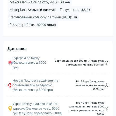
Максимальна сила струму, А:
28 mA
Матеріал:
Потужність:
Алюміній-пластик
3.5 Вт
Регулювання кольору світіння (RGB):
Ні
Ресурс роботи:
40000 годин
Доставка
Кур'єром по Києву
Вартість доставки 300 грн. (якщо сума
(безкоштовно від 5000
замовлення меньше 500 грн)
грн)
Новою Поштою у відділення та
Від 54 грн (якщо сума
поштомати або за адресою
замловлення меньша
5000 грн)
(безкоштовно від 5000 грн)
Від 40 грн (якщо сума
Укрпоштою у відділення або за
замловлення меньша 5000
адресою (безкоштовно від 5000
грн) (за умови передоплати
грн) (за умови передоплати 100%)
100%)