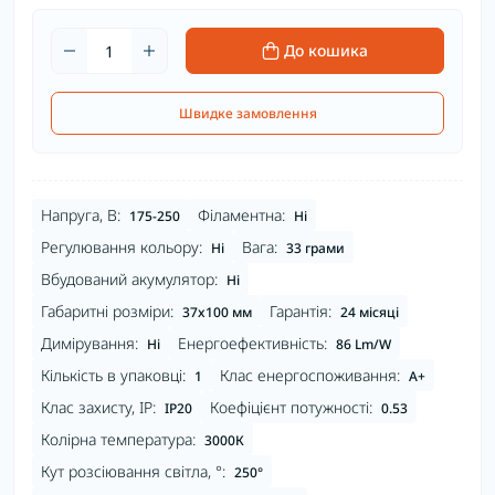
До кошика
Швидке замовлення
Напруга, В:
Філаментна:
175-250
Ні
Регулювання кольору:
Вага:
Ні
33 грами
Вбудований акумулятор:
Ні
Габаритні розміри:
Гарантія:
37x100 мм
24 місяці
Димірування:
Енергоефективність:
Ні
86 Lm/W
Кількість в упаковці:
Клас енергоспоживання:
1
A+
Клас захисту, IP:
Коефіцієнт потужності:
IP20
0.53
Колірна температура:
3000К
Кут розсіювання світла, °:
250°