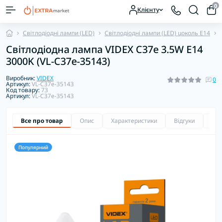
0
Клієнту
Світлодіодні лампи (LED)
Світлодіодні лампи (LED) цоколь E14
Світлодіодна лампа VIDEX C37e 3.5W E14
3000K (VL-C37e-35143)
Виробник:
VIDEX
0
Артикул:
VL-C37e-35143
Код товару:
73
Артикул:
VL-C37e-35143
Все про товар
Опис
Характеристики
Відгуки
Зап
Популярний