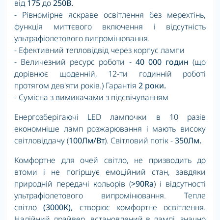
від
175
до
250В.
- Рівномірне яскраве освітлення без мерехтінь,
функція миттєвого включення і відсутність
ультрафіолетового випромінювання.
- Ефективний тепловідвід через корпус лампи
- Величезний ресурс роботи -
40 000 годин
(що
дорівнює щоденній, 12-ти годинній роботі
протягом дев'яти років.) Гарантія
2 роки.
- Сумісна з вимикачами з підсвічуванням
Енергозберігаючі LED лампочки в 10 разів
економніше ламп розжарювання і мають високу
світловіддачу (
100Лм/Вт
). Світловий потік -
350Лм.
Комфортне для очей світло, не призводить до
втоми і не погіршує емоційний стан, завдяки
природній передачі кольорів (
>90Ra
) і відсутності
ультрафіолетового випромінювання. Тепле
світло
(3000К)
, створює комфортне освітлення.
Надійний драйвер, встановлений в лампі, значно