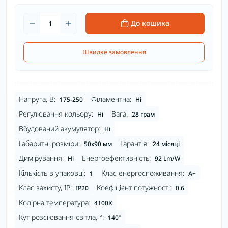
До кошика
Швидке замовлення
Напруга, В:
Філаментна:
175-250
Ні
Регулювання кольору:
Вага:
Ні
28 грам
Вбудований акумулятор:
Ні
Габаритні розміри:
Гарантія:
50х90 мм
24 місяці
Димірування:
Енергоефективність:
Ні
92 Lm/W
Кількість в упаковці:
Клас енергоспоживання:
1
A+
Клас захисту, IP:
Коефіцієнт потужності:
IP20
0.6
Колірна температура:
4100К
Кут розсіювання світла, °:
140°