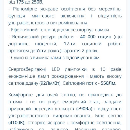
від
175
до
250В.
- Рівномірне яскраве освітлення без мерехтінь,
функція миттєвого включення і відсутність
ультрафіолетового випромінювання.
- Ефективний тепловідвід через корпус лампи
- Величезний ресурс роботи -
40 000 годин
(що
дорівнює щоденній, 12-ти годинній роботі
протягом дев'яти років.) Гарантія
2 роки.
- Сумісна з вимикачами з підсвічуванням
Енергозберігаючі LED лампочки в 10 разів
економніше ламп розжарювання і мають високу
світловіддачу (
92Лм/Вт
). Світловий потік -
550Лм.
Комфортне для очей світло, не призводить до
втоми і не погіршує емоційний стан, завдяки
природній передачі кольорів (
>90Ra
) і відсутності
ультрафіолетового випромінювання. Біле світло
(
4100К)
, створює яскраве і комфортне освітлення,
наближене до денного. Надійний драйвер,