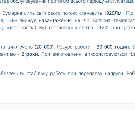
гає обслуговування протягом всього періоду експлуатації
. Сумарна сила світлового потоку становить
1920Лм
. Під
ння, цим знижує навантаження на зір. Колірна темпера
енного світла). Кут розсіювання світла -
120°
, що дозв
ь та виключень
(20 000)
. Ресурс роботи -
30 000 годин
. 
антією -
2 роки.
При виготовленні використовуються ті
безпечить стабільну роботу при перепадах напруги. Ро