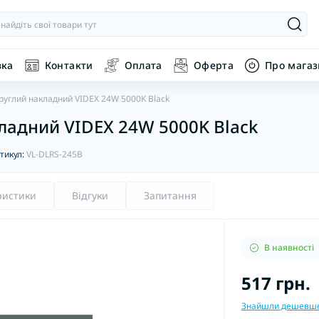
вка
Контакти
Оплата
Оферта
Про мага
руглий накладний VIDEX 24W 5000K Black
кладний VIDEX 24W 5000K Black
тикул:
VL-DLRS-245B
ристики
Відгуки
Запитання
В наявності
517 грн.
Знайшли дешевш