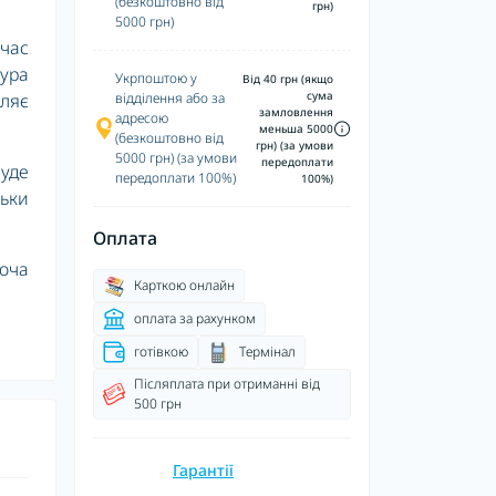
.
(безкоштовно від
грн)
5000 грн)
 час
тура
Укрпоштою у
Від 40 грн (якщо
сума
оляє
відділення або за
замловлення
адресою
меньша 5000
(безкоштовно від
грн) (за умови
5000 грн) (за умови
передоплати
Буде
передоплати 100%)
100%)
льки
Оплата
боча
Карткою онлайн
оплата за рахунком
готівкою
Термінал
Післяплата при отриманні від
500 грн
Гарантії