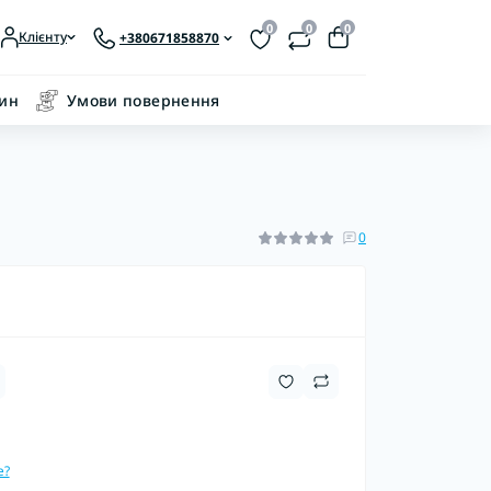
0
0
0
Клієнту
+380671858870
зин
Умови повернення
0
е?