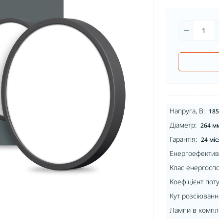
Напруга, В:
185
Діаметр:
264 м
Гарантія:
24 міс
Енергоефективн
Клас енергосп
Коефіцієнт поту
Кут розсіювання
Лампи в компле