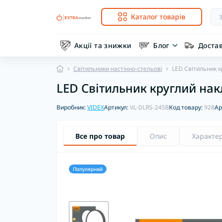
Каталог товарів
Акції та знижки
Блог
Доста
Світильники настінно-стельові
LED Світильник к
LED Світильник круглий на
Виробник:
VIDEX
Артикул:
VL-DLRS-245B
Код товару:
928
Ар
Все про товар
Опис
Характе
Популярний