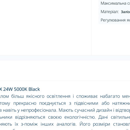
Максимальна си
Матеріал:
Заліз
Регулювання яс
X 24W 5000K Black
елом більш якісного освітлення і споживає набагато м
 і тому прекрасно поєднується з підвісними або натяж
 навіть у непрофесіонала. Мають сучасний дизайн і відтв
ьники відрізняються своєю екологічністю. Дані світиль
няють їх з-поміж інших аналогів. Його розміри станов