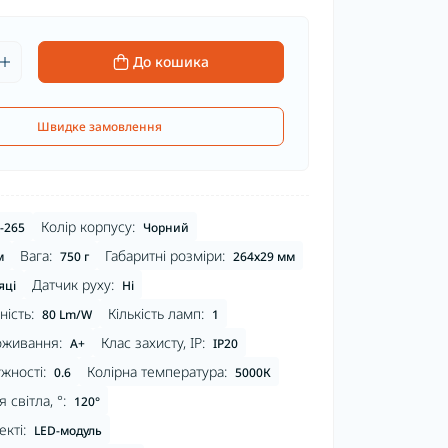
До кошика
Швидке замовлення
Колір корпусу:
-265
Чорний
Вага:
Габаритні розміри:
м
750 г
264х29 мм
Датчик руху:
яці
Ні
ість:
Кількість ламп:
80 Lm/W
1
оживання:
Клас захисту, IP:
А+
IP20
жності:
Колірна температура:
0.6
5000К
 світла, °:
120°
кті:
LED-модуль