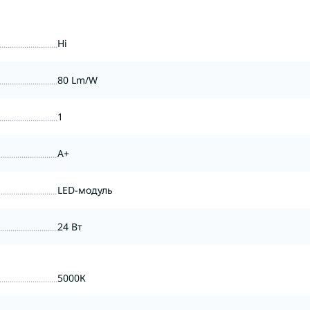
Ні
80 Lm/W
1
А+
LED-модуль
24 Вт
5000К