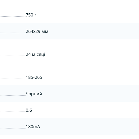
750 г
264х29 мм
24 місяці
185-265
Чорний
0.6
180mA