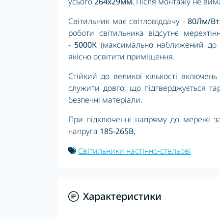
усього
264x29мм.
Після монтажу не вима
Світильник має світловіддачу -
80Лм/Вт
роботи світильника відсутнє мерехті
-
5000К
(максимально наближений до д
якісно освітити приміщення.
Стійкий до великої кількості включен
служити довго, що підтверджується гар
безпечні матеріали.
При підключенні напряму до мережі за
напруга
185-265В.
Світильники настінно-стельові
Характеристики