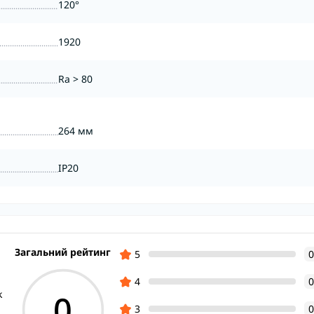
120°
1920
Ra > 80
264 мм
IP20
Загальний рейтинг
5
0
4
0
0
k
3
0