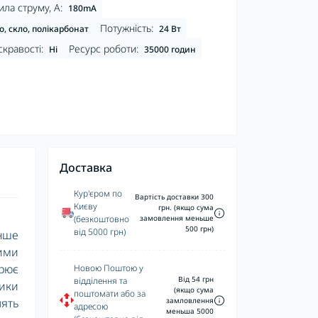
ла струму, А:
180mA
Потужність:
о, скло, полікарбонат
24 Вт
кравості:
Ресурс роботи:
Ні
35000 годин
Доставка
Кур'єром по
Вартість доставки 300
Києву
грн. (якщо сума
(безкоштовно
замовлення меньше
500 грн)
від 5000 грн)
енше
ними
орює
Новою Поштою у
Від 54 грн
відділення та
ники
(якщо сума
поштомати або за
замловлення
лять
адресою
меньша 5000