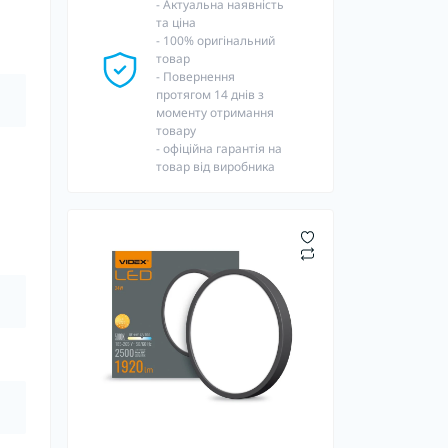
- Актуальна наявність
та ціна
- 100% оригінальний
товар
- Повернення
протягом 14 днів з
моменту отримання
товару
- офіційна гарантія на
товар від виробника