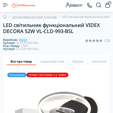
0
Клієнту
Світильники настінно-стельові
LED світильник функціональний V
LED світильник функціональний VIDEX
DECORA 52W VL-CLD-993-BSL
Виробник:
VIDEX
0
Артикул:
VL-CLD-993-BSL
Код товару:
1343
Артикул:
VL-CLD-993-BSL
Все про товар
Характеристики
Відгуки
Запитання
Популярний
ТЕРМІН ПОСТАВКИ 3-4 ТИЖНІ