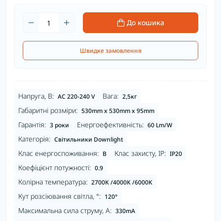
До кошика
Швидке замовлення
Напруга, В:
Вага:
AC 220-240 V
2,5кг
Габаритні розміри:
530mm x 530mm x 95mm
Гарантія:
Енергоефективність:
3 роки
60 Lm/W
Категорія:
Світильники Downlight
Клас енергоспоживання:
Клас захисту, IP:
B
IP20
Коефіцієнт потужності:
0.9
Колірна температура:
2700K /4000K /6000K
Кут розсіювання світла, °:
120°
Максимальна сила струму, А:
330mA