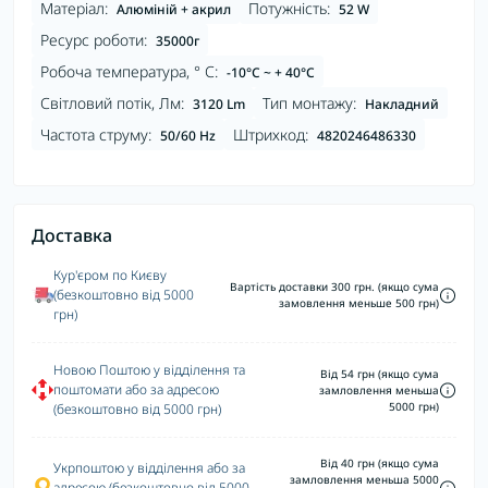
Матеріал:
Потужність:
Алюміній + акрил
52 W
Ресурс роботи:
35000г
Робоча температура, ° С:
-10°C ~ + 40°С
Світловий потік, Лм:
Тип монтажу:
3120 Lm
Накладний
Частота струму:
Штрихкод:
50/60 Hz
4820246486330
Доставка
Кур'єром по Києву
Вартість доставки 300 грн. (якщо сума
(безкоштовно від 5000
замовлення меньше 500 грн)
грн)
Новою Поштою у відділення та
Від 54 грн (якщо сума
поштомати або за адресою
замловлення меньша
5000 грн)
(безкоштовно від 5000 грн)
Від 40 грн (якщо сума
Укрпоштою у відділення або за
замловлення меньша 5000
адресою (безкоштовно від 5000