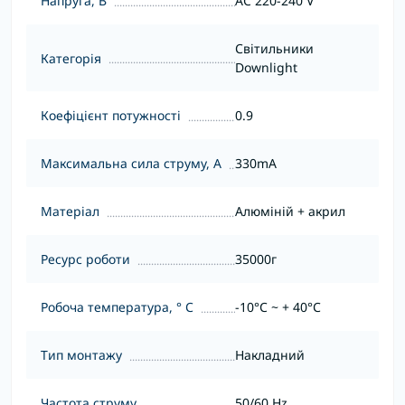
Напруга, В
AC 220-240 V
Світильники
Категорія
Downlight
Коефіцієнт потужності
0.9
Максимальна сила струму, А
330mA
Матеріал
Алюміній + акрил
Ресурс роботи
35000г
Робоча температура, ° С
-10°C ~ + 40°С
Тип монтажу
Накладний
Частота струму
50/60 Hz