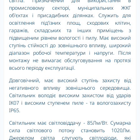
світла. Призначений для використання в
промисловому секторі, муніципальних ЖКГ
об'єктах і присадибних ділянках. Служить для
освітлення під'їзних площ, сходових клітин,
гаражів, складських та інших приміщень з
підвищеним рівнем вологості і пилу. Має високий
ступінь стійкості до зовнішнього впливу, широкий
діапазон робочої температури і напруги. Після
монтажу не вимагає обслуговування на протязі
всього періоду експлуатації.
Довговічний, має високий ступінь захисту від
негативного впливу зовнішнього середовища.
Світильник володіє високим захистом від ударів
IK07 і високим ступенем пиле - та вологозахисту
IP65.
Світильник має світловіддачу - 85Лм/Вт. Сумарна
сила світлового потоку становить 1020Лм.
Джерелом світла слугують світлодіоди, які