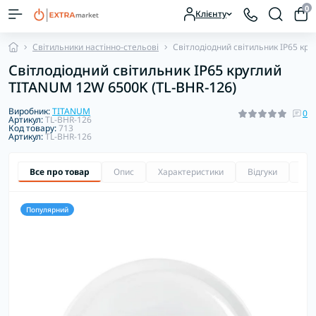
0
Клієнту
Світильники настінно-стельові
Світлодіодний світильник IP65 кр
Світлодіодний світильник IP65 круглий
TITANUM 12W 6500K (TL-BHR-126)
Виробник:
TITANUM
0
Артикул:
TL-BHR-126
Код товару:
713
Артикул:
TL-BHR-126
Все про товар
Опис
Характеристики
Відгуки
Зап
Популярний