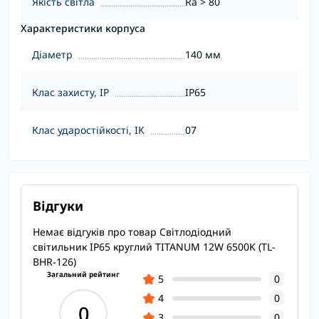
Якість світла
Ra > 80
Характеристики корпуса
Діаметр
140 мм
Клас захисту, IP
IP65
Клас ударостійкості, IK
07
Відгуки
Немає відгуків про товар Світлодіодний
світильник IP65 круглий TITANUM 12W 6500K (TL-
BHR-126)
Загальний рейтинг
5
0
4
0
0
3
0