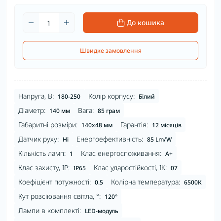
До кошика
Швидке замовлення
Напруга, В:
Колір корпусу:
180-250
Білий
Діаметр:
Вага:
140 мм
85 грам
Габаритні розміри:
Гарантія:
140x48 мм
12 місяців
Датчик руху:
Енергоефективність:
Ні
85 Lm/W
Кількість ламп:
Клас енергоспоживання:
1
A+
Клас захисту, IP:
Клас ударостійкості, IK:
IP65
07
Коефіцієнт потужності:
Колірна температура:
0.5
6500К
Кут розсіювання світла, °:
120°
Лампи в комплекті:
LED-модуль