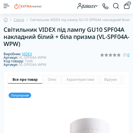
0
Клієнту
Споти
Світильник VIDEX під лампу GU10 SPF04A накладний білий 
Світильник VIDEX під лампу GU10 SPF04A
накладний білий + біла призма (VL-SPF04A-
WPW)
Виробник:
VIDEX
0
Артикул:
VL-SPF04A-WPW
Код товару:
1046
Артикул:
VL-SPF04A-WPW
Все про товар
Опис
Характеристики
Відгуки
Зап
Популярний