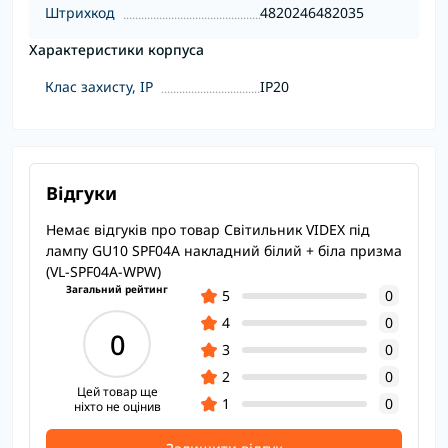
Штрихкод
4820246482035
Характеристики корпуса
Клас захисту, IP
IP20
Відгуки
Немає відгуків про товар Світильник VIDEX під
лампу GU10 SPF04A накладний білий + біла призма
(VL-SPF04A-WPW)
Загальний рейтинг
5
0
4
0
0
3
0
2
0
Цей товар ще
1
0
ніхто не оцінив