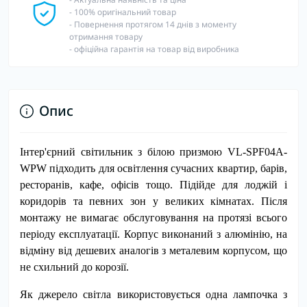
- 100% оригінальний товар
- Повернення протягом 14 днів з моменту
отримання товару
- офіційна гарантія на товар від виробника
Опис
Інтер'єрний світильник з білою призмою VL-SPF04A-
WPW підходить для освітлення сучасних квартир, барів,
ресторанів, кафе, офісів тощо. Підійде для лоджій і
коридорів та певних зон у великих кімнатах. Після
монтажу не вимагає обслуговування на протязі всього
періоду експлуатації. Корпус виконаний з алюмінію, на
відміну від дешевих аналогів з металевим корпусом, що
не схильний до корозії.
Як джерело світла використовується одна лампочка з