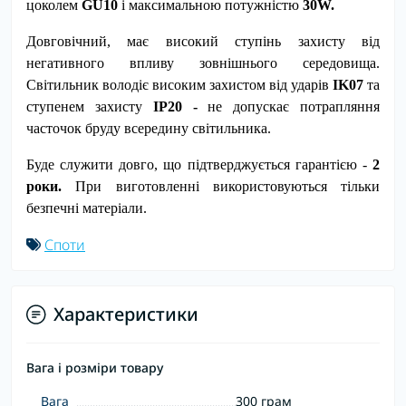
цоколем
GU10
і максимальною потужністю
30W.
Довговічний, має високий ступінь захисту від
негативного впливу зовнішнього середовища.
Світильник володіє високим захистом від ударів
IK07
та
ступенем захисту
IР20 -
не допускає потрапляння
часточок бруду всередину світильника.
Буде служити довго, що підтверджується гарантією -
2
роки.
При виготовленні використовуються тільки
безпечні матеріали.
Споти
Характеристики
Вага і розміри товару
Вага
300 грам