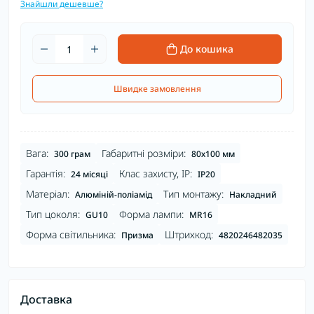
Знайшли дешевше?
До кошика
Швидке замовлення
Вага:
Габаритні розміри:
300 грам
80х100 мм
Гарантія:
Клас захисту, IP:
24 місяці
IP20
Матеріал:
Тип монтажу:
Алюміній-поліамід
Накладний
Тип цоколя:
Форма лампи:
GU10
MR16
Форма світильника:
Штрихкод:
Призма
4820246482035
Доставка