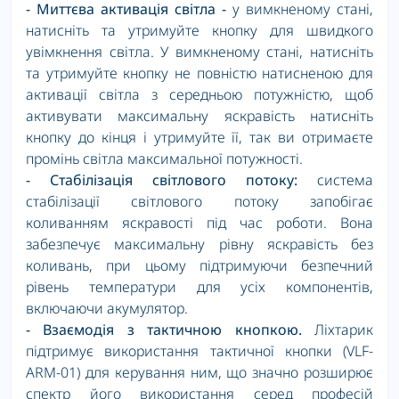
- Миттєва активація світла -
у вимкненому стані,
натисніть та утримуйте кнопку для швидкого
увімкнення світла. У вимкненому стані, натисніть
та утримуйте кнопку не повністю натисненою для
активації світла з середньою потужністю, щоб
активувати максимальну яскравість натисніть
кнопку до кінця і утримуйте її, так ви отримаєте
промінь світла максимальної потужності.
- Стабілізація світлового потоку:
система
стабілізації світлового потоку запобігає
коливанням яскравості під час роботи. Вона
забезпечує максимальну рівну яскравість без
коливань, при цьому підтримуючи безпечний
рівень температури для усіх компонентів,
включаючи акумулятор.
- Взаємодія з тактичною кнопкою.
Ліхтарик
підтримує використання тактичної кнопки (VLF-
ARM-01) для керування ним, що значно розширює
спектр його використання серед професій