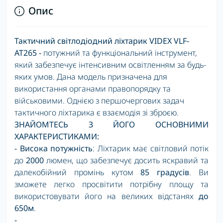
Опис
Тактичний світлодіодний ліхтарик VIDEX VLF-
AT265
-
потужний та функціональний інструмент,
який забезпечує інтенсивним освітленням за будь-
яких умов.
Дана модель призначена для
використання органами правопорядку
та
військовими. Однією з першочергових задач
тактичного ліхтарика є взаємодія зі зброєю.
ЗНАЙОМТЕСЬ З ЙОГО ОСНОВНИМИ
ХАРАКТЕРИСТИКАМИ:
- Висока потужність
: Ліхтарик має світловий потік
до
2000
люмен, що забезпечує досить яскравий та
далекобійний промінь кутом
85 градусів
. Ви
зможете легко просвітити потрібну площу та
використовувати його на великих відстанях
до
650м
.
-