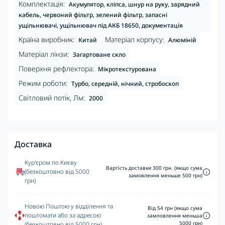
Комплектація:
Акумулятор, кліпса, шнур на руку, зарядний
кабель, червоний фільтр, зелений фільтр, запасні
ущільнювачі, ущільнювач під АКБ 18650, документація
Країна виробник:
Матеріал корпусу:
Китай
Алюміній
Матеріал лінзи:
Загартоване скло
Поверхня рефлектора:
Мікротекстурована
Режим роботи:
Турбо, середній, нічний, стробоскоп
Світловий потік, Лм:
2000
Доставка
Кур'єром по Києву
Вартість доставки 300 грн. (якщо сума
(безкоштовно від 5000
замовлення меньше 500 грн)
грн)
Новою Поштою у відділення та
Від 54 грн (якщо сума
поштомати або за адресою
замловлення меньша
5000 грн)
(безкоштовно від 5000 грн)