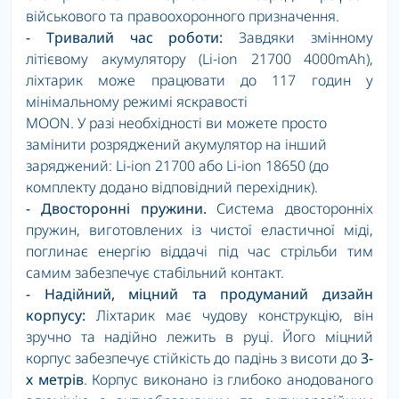
військового та правоохоронного призначення.
- Тривалий час роботи:
Завдяки змінному
літієвому акумулятору (Li-ion 21700 4000mAh),
ліхтарик може працювати до 117 годин у
мінімальному режимі яскравості
MOON
. У разі необхідності ви можете просто
замінити розряджений акумулятор на інший
заряджений: Li-ion 21700 або Li-ion 18650 (до
комплекту додано відповідний перехідник).
- Двосторонні пружини.
Система двосторонніх
пружин, виготовлених із чистої еластичної міді,
поглинає енергію віддачі під час стрільби тим
самим забезпечує стабільний контакт.
- Надійний, міцний та продуманий
дизайн
корпусу:
Ліхтарик має чудову конструкцію, він
зручно та надійно лежить в руці. Його міцний
корпус забезпечує стійкість до падінь з висоти до
3-
х метрів
. Корпус виконано із глибоко анодованого