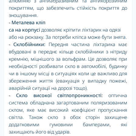
алюмінію з антиабразивним та антикорозійним
покриттям, що забезпечить стійкість покриття до
зношування.
- Металева кліп
c
а на корпусі
дозволяє кріпити ліхтарик на одязі
або на рюкзаку. За потреби кліпса може бути знята.
- Склобійники:
Передня частина ліхтарика має
вбудовані в переднє кільце склобійники з нітриду
кремнію, міцнішого за вольфрам. Це дозволяє при
необхідності розбивати скло в автомобілі, будинку
чи в іншому місці в ситуаціях коли це важливо для
збереження життя (евакуація у випадку пожежі,
аварійній ситуації на дорозі тощо).
- Скло високої світлопроникності:
оптична
система обладнана загартованим поляризованим
склом, яке має високий коефіцієнт пропускання
світла. Також скло з обох сторін захищене
додатковими гумовими бамперами, які
захищають його від ударів.