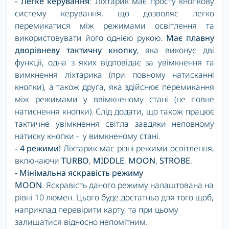
- Легке керування
: Ліхтарик має просту кнопкову
систему керування, що дозволяє легко
перемикатися між режимами освітлення та
використовувати його однією рукою.
Має плавну
дворівневу тактичну кнопку
, яка виконує дві
функції, одна з яких відповідає за увімкнення та
вимкнення ліхтарика (при повному натисканні
кнопки), а також друга, яка здійснює перемикання
між режимами у ввімкненому стані (не повне
натиснення кнопки). Слід додати, що також працює
тактичне увімкнення світла завдяки неповному
натиску кнопки - у вимкненому стані.
- 4 режими!
Ліхтарик має різні режими освітлення,
включаючи
TURBO
,
MIDDLE
,
MOON
,
STROBE
.
- Мінімальна яскравість режиму
MOON
.
Яскравість даного режиму налаштована на
рівні 10 люмен. Цього буде достатньо для того щоб,
наприклад перевірити карту, та при цьому
залишатися відносно непомітним.