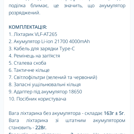
поділка блимає, це значить, що акумулятор
розряджений.
КОМПЛЕКТАЦІЯ:
1. Ліхтарик
VLF-AT265
2
. Акумулятор
Li-ion 21700 4000mAh
3.
Кабель для зарядки
Type
-
C
4.
Ремінець на зап’ястя
5. Сталева скоба
6. Тактичне кільце
7. Світлофільтри (зелений та червоний)
8. Запасні ущільнювальні кільця
9. Адаптер під акумулятор 18650
10. Посібник користувача
Вага ліхтарика без акумулятора - складає
163г ± 5г
.
Вага ліхтарика зі штатним акумулятором
становить -
228г.