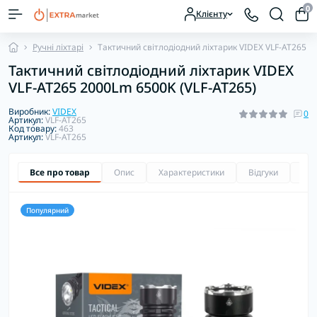
0
Клієнту
Ручні ліхтарі
Тактичний світлодіодний ліхтарик VIDEX VLF-AT265 2
Тактичний світлодіодний ліхтарик VIDEX
VLF-AT265 2000Lm 6500K (VLF-AT265)
Виробник:
VIDEX
0
Артикул:
VLF-AT265
Код товару:
463
Артикул:
VLF-AT265
Все про товар
Опис
Характеристики
Відгуки
Зап
Популярний