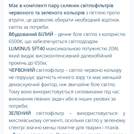
Має в комплекті пару скляних світлофільтрів
червоного та зеленого кольорів
з петлею проти
втрати,
це
дозволяє обирати необхідний відтінок
світла за потреби:
Вбудований БІЛИЙ
– денне біле світло з колірністю
6500К, що забезпечується світлодіодом
LUMINUS
SFT
40
максимальною потужністю 20W,
який видає високоінтенсивний далекобійний
промінь до 650м;
ЧЕРВОНИЙ
світлофільтр – світло червоно кольору
не порушує здатність нічного зору та має менший
демаскуючий фактор, ніж звичайне біле світло.
Тому воно використовується силовиками під час
виконання певних задач або в інших умовах за
потреби;
ЗЕЛЕНИЙ
світлофільтр – використовується у
мисливському сегменті, оскільки світло у зеленому
спектрі значно менш помітне для тварин і птахів.