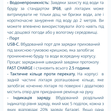
- Водонепроникність:
Завдяки захисту від води та
бруду за стандартом
IP68
, цей ліхтарик може
витримувати не тільки дощ чи бризки води, але і
короткочасне занурення під воду до 2 метрів. Ви
можете впевнено використовувати його навіть під
час дощової погоди або у вологому середовищі.
- Порт
USB
-
C
.
Вбудований порт для зарядки прихований
під захисною гумовою кришкою, яка запобігає
проникненню бруду та води всередину корпусу.
Процес заряджання швидкий завдяки протоколу
FAST CHARGE
і становить всього
2.5 години
.
- Тактичне кільце проти перекату.
На корпусі в
задній частині ліхтаря розташоване кільце, яке
запобігає коченню ліхтаря по поверхні і додатково
містить отвір для приєднання ремінця на руку.
- Індикація заряду.
Вбудований роздільний
індикатор рівня заряду, який має 5 поділок, кожна з
яких відповідає 20% заряду батареї. Якщо одна