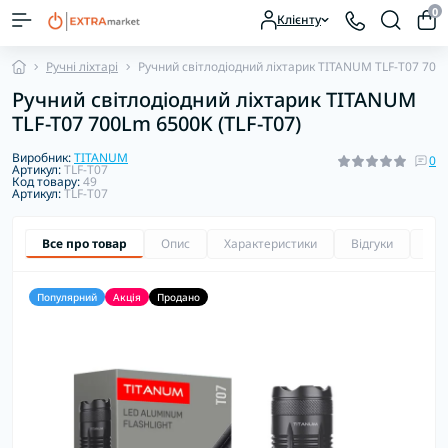
0
Клієнту
Ручні ліхтарі
Ручний світлодіодний ліхтарик TITANUM TLF-T07 700L
Ручний світлодіодний ліхтарик TITANUM
TLF-T07 700Lm 6500K (TLF-T07)
Виробник:
TITANUM
0
Артикул:
TLF-T07
Код товару:
49
Артикул:
TLF-T07
Все про товар
Опис
Характеристики
Відгуки
Зап
Популярний
Акція
Продано