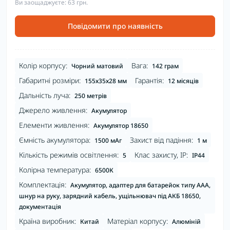
Ви заощаджуєте:
63 грн.
Повідомити про наявність
Колір корпусу:
Вага:
Чорний матовий
142 грам
Габаритні розміри:
Гарантія:
155х35х28 мм
12 місяців
Дальність луча:
250 метрів
Джерело живлення:
Акумулятор
Елементи живлення:
Акумулятор 18650
Ємність акумулятора:
Захист від падіння:
1500 мАг
1 м
Кількість режимів освітлення:
Клас захисту, IP:
5
IP44
Колірна температура:
6500К
Комплектація:
Акумулятор, адаптер для батарейок типу ААА,
шнур на руку, зарядний кабель, ущільнювач під АКБ 18650,
документація
Країна виробник:
Матеріал корпусу:
Китай
Алюміній