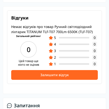
Відгуки
Немає відгуків про товар Ручний світлодіодний
ліхтарик TITANUM TLF-T07 700Lm 6500K (TLF-T07)
Загальний рейтинг
5
0
4
0
0
3
0
2
0
Цей товар ще
1
0
ніхто не оцінив
Залишити відгук
Запитання