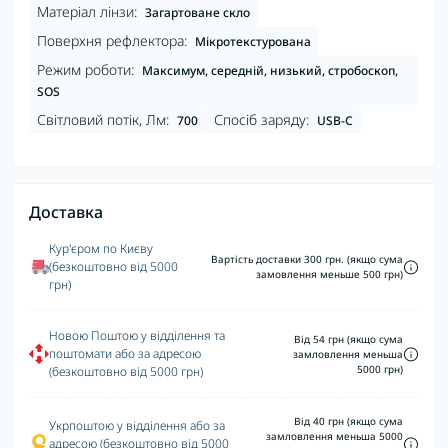
Матеріал лінзи:
Загартоване скло
Поверхня рефлектора:
Мікротекстурована
Режим роботи:
Максимум, середній, низький, стробоскоп,
SOS
Світловий потік, Лм:
Спосіб заряду:
700
USB-C
Доставка
Кур'єром по Києву
Вартість доставки 300 грн. (якщо сума
(безкоштовно від 5000
замовлення меньше 500 грн)
грн)
Новою Поштою у відділення та
Від 54 грн (якщо сума
поштомати або за адресою
замловлення меньша
5000 грн)
(безкоштовно від 5000 грн)
Від 40 грн (якщо сума
Укрпоштою у відділення або за
замловлення меньша 5000
адресою (безкоштовно від 5000