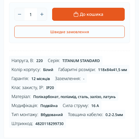
До кошика
Швидке замовлення
Напруга, В:
Серія:
220
TITANUM STANDARD
Колір корпусу:
Габаритні розміри:
Білий
118x84х41,5 мм
Гарантія:
Заземлення:
12 місяців
-
Клас захисту, IP:
IP20
Матеріал:
Полікарбонат, поліамід, сталь, залізо, латунь
Модифікація:
Сила струму:
Подвійна
16 А
Тип монтажу:
Товщина кабелю:
Вбудований
0.2-2.5мм
Штрихкод:
4820118299730