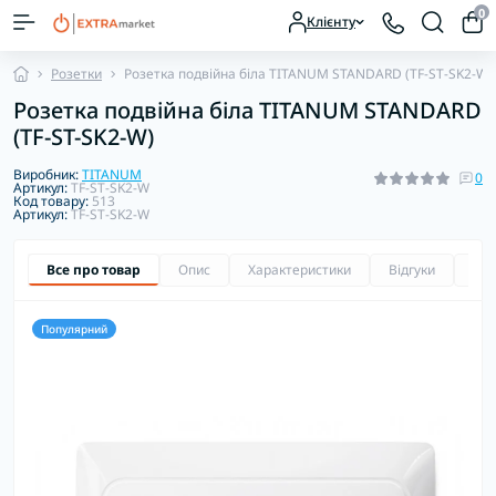
0
Клієнту
Розетки
Розетка подвійна біла TITANUM STANDARD (TF-ST-SK2-W)
Розетка подвійна біла TITANUM STANDARD
(TF-ST-SK2-W)
Виробник:
TITANUM
0
Артикул:
TF-ST-SK2-W
Код товару:
513
Артикул:
TF-ST-SK2-W
Все про товар
Опис
Характеристики
Відгуки
Зап
Популярний