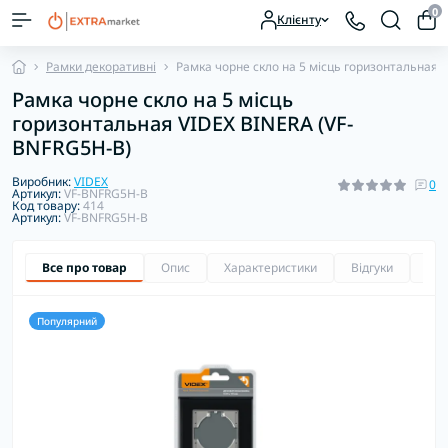
0
Клієнту
Рамки декоративні
Рамка чорне скло на 5 місць горизонтальная 
Рамка чорне скло на 5 місць
горизонтальная VIDEX BINERA (VF-
BNFRG5H-B)
Виробник:
VIDEX
0
Артикул:
VF-BNFRG5H-B
Код товару:
414
Артикул:
VF-BNFRG5H-B
Все про товар
Опис
Характеристики
Відгуки
Зап
Популярний