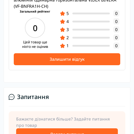
(VF-BNFRA1H-CH)
Загальний рейтинг
5
0
4
0
0
3
0
2
0
Цей товар ще
1
0
ніхто не оцінив
Залишити відгук
Запитання
Бажаєте дізнатися більше? Задайте питання
про товар