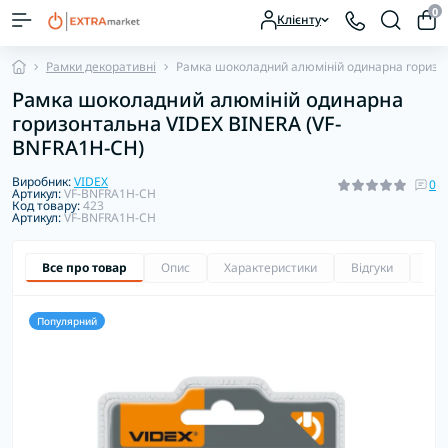
0
Клієнту
Рамки декоративні
Рамка шоколадний алюміній одинарна горизо
Рамка шоколадний алюміній одинарна
горизонтальна VIDEX BINERA (VF-
BNFRA1H-CH)
Виробник:
VIDEX
0
Артикул:
VF-BNFRA1H-CH
Код товару:
423
Артикул:
VF-BNFRA1H-CH
Все про товар
Опис
Характеристики
Відгуки
Зап
Популярний