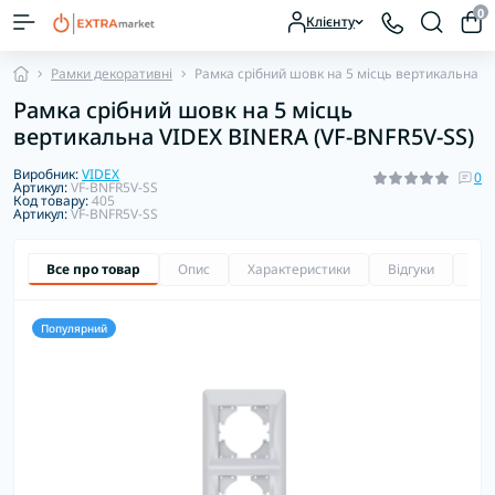
0
Клієнту
Рамки декоративні
Рамка срібний шовк на 5 місць вертикальна V
Рамка срібний шовк на 5 місць
вертикальна VIDEX BINERA (VF-BNFR5V-SS)
Виробник:
VIDEX
0
Артикул:
VF-BNFR5V-SS
Код товару:
405
Артикул:
VF-BNFR5V-SS
Все про товар
Опис
Характеристики
Відгуки
Зап
Популярний