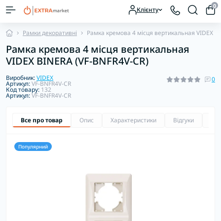
0
Клієнту
Рамки декоративні
Рамка кремова 4 місця вертикальная VIDEX B
Рамка кремова 4 місця вертикальная
VIDEX BINERA (VF-BNFR4V-CR)
Виробник:
VIDEX
0
Артикул:
VF-BNFR4V-CR
Код товару:
132
Артикул:
VF-BNFR4V-CR
Все про товар
Опис
Характеристики
Відгуки
Зап
Популярний