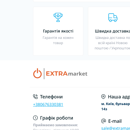
Гарантія якості
Швидка доставк
Гарантія на кожен
Швидка доставка п
товар
всій країні Новою
поштою / Укрпошто
Телефони
Наша адр
м. Київ, бульва
+380676330381
14з
Графік роботи
E-mail
Приймаємо замовлення:
sale@extramar