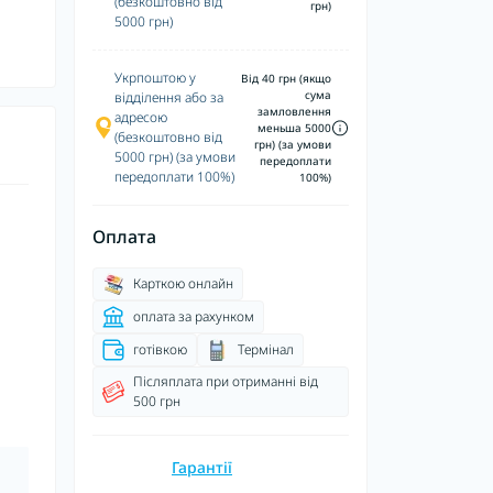
(безкоштовно від
грн)
5000 грн)
Укрпоштою у
Від 40 грн (якщо
сума
відділення або за
замловлення
адресою
меньша 5000
(безкоштовно від
грн) (за умови
5000 грн) (за умови
передоплати
передоплати 100%)
100%)
Оплата
Карткою онлайн
оплата за рахунком
готівкою
Термінал
Післяплата при отриманні від
500 грн
Гарантії