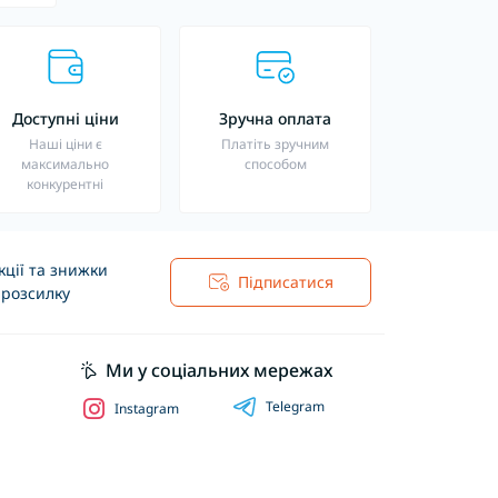
Доступні ціни
Зручна оплата
Наші ціни є
Платіть зручним
максимально
способом
конкурентні
ції та знижки
Підписатися
 розсилку
Ми у соціальних мережах
Telegram
Instagram