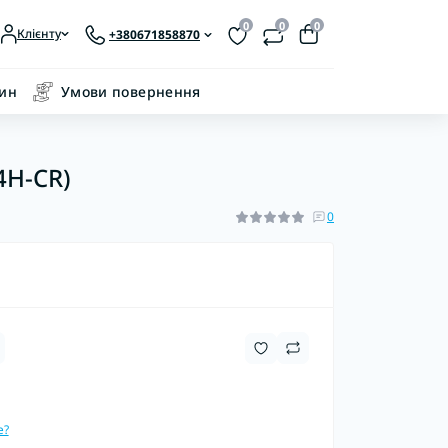
0
0
0
Клієнту
+380671858870
зин
Умови повернення
4H-CR)
0
е?