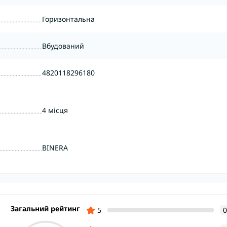
Горизонтальна
Вбудований
4820118296180
4 місця
BINERA
Загальний рейтинг
5
0