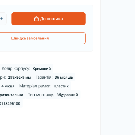
До кошика
Швидке замовлення
Колір корпусу:
Кремовий
ри:
Гарантія:
299х86х9 мм
36 місяців
Матеріал рамки:
4 місця
Пластик
Тип монтажу:
ризонтальна
Вбудований
0118296180