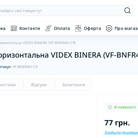
вка
Контакти
Оплата
Оферта
Про мага
оризонтальна VIDEX BINERA (VF-BNFR4H-CR)
горизонтальна VIDEX BINERA (VF-BNFR
ртикул:
VF-BNFR4H-CR
ристики
Відгуки
Запитання
В наявності
77 грн.
Знайшли дешевш