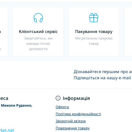
а
Клієнтський сервіс
Пакування товару
о
Звертайтесь, ми
Ми ретельно пакуємо
завжди готові
товар
ю
допомогти
Дізнавайтеся першим про ак
Підпишіться на нашу e-mail
Основні положення
еса
Інформація
р Миколи Руденко,
Оферта
Політика конфіденційності
Зворотній зв’язок
Повернення товару
ket.net