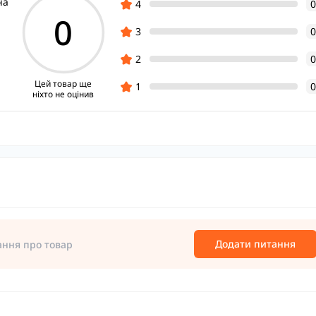
на
4
0
0
3
0
2
0
Цей товар ще
1
0
ніхто не оцінив
Додати питання
ання про товар