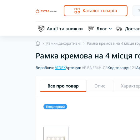
Каталог товарів
Акції та знижки
Блог
Доста
Рамки декоративні
Рамка кремова на 4 місця г
Рамка кремова на 4 місця 
Виробник:
VIDEX
Артикул:
VF-BNFR4H-CR
Код товару:
121
А
Все про товар
Опис
Характе
Популярний