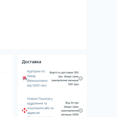
Доставка
Кур'єром по
Вартість доставки 300
Києву
грн. (якщо сума
(безкоштовно
замовлення меньше
500 грн)
від 5000 грн)
Новою Поштою у
Від 54 грн
відділення та
(якщо сума
поштомати або за
замловлення
адресою
меньша 5000