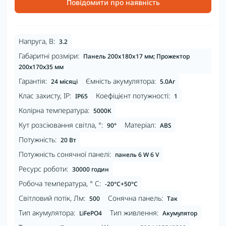
Повідомити про наявність
Напруга, В:
3.2
Габаритні розміри:
Панель 200x180x17 мм; Прожектор
200х170х35 мм
Гарантія:
Ємність акумулятора:
24 місяці
5.0Аг
Клас захисту, IP:
Коефіцієнт потужності:
IP65
1
Колірна температура:
5000К
Кут розсіювання світла, °:
Матеріал:
90°
ABS
Потужність:
20 Вт
Потужність сонячної панелі:
панель 6 W 6 V
Ресурс роботи:
30000 годин
Робоча температура, ° С:
-20°C+50°С
Світловий потік, Лм:
Сонячна панель:
500
Так
Тип акумулятора:
Тип живлення:
LiFePO4
Акумулятор