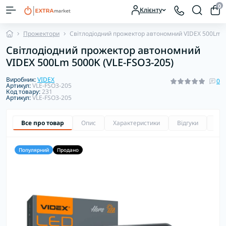
0
Клієнту
Прожектори
Світлодіодний прожектор автономний VIDEX 500Lm 5
Світлодіодний прожектор автономний
VIDEX 500Lm 5000K (VLE-FSO3-205)
Виробник:
VIDEX
0
Артикул:
VLE-FSO3-205
Код товару:
231
Артикул:
VLE-FSO3-205
Все про товар
Опис
Характеристики
Відгуки
Зап
Популярний
Продано