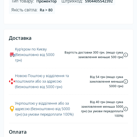
Тип товару:
Штрихкод:
Прожектор
5904405542392
Якість світла:
Ra > 80
Доставка
Кур'єром по Києву
Вартість доставки 300 грн. (якщо сума
(безкоштовно від 5000
замовлення меньше 500 грн)
грн)
Новою Поштою у відділення та
Від 54 грн (якщо сума
поштомати або за адресою
замловлення меньша
5000 грн)
(безкоштовно від 5000 грн)
Від 40 грн (якщо сума
Укрпоштою у відділення або за
замловлення меньша 5000
адресою (безкоштовно від 5000
грн) (за умови передоплати
грн) (за умови передоплати 100%)
100%)
Оплата