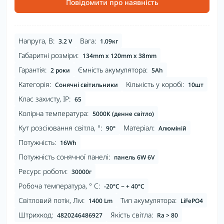
Повідомити про наявність
Напруга, В:
Вага:
3.2 V
1.09кг
Габаритні розміри:
134mm x 120mm x 38mm
Гарантія:
Ємність акумулятора:
2 роки
5Ah
Категорія:
Кількість у коробі:
Сонячні світильники
10шт
Клас захисту, IP:
65
Колірна температура:
5000K (денне світло)
Кут розсіювання світла, °:
Матеріал:
90°
Алюміній
Потужність:
16Wh
Потужність сонячної панелі:
панель 6W 6V
Ресурс роботи:
30000г
Робоча температура, ° С:
-20°C ~ + 40°С
Світловий потік, Лм:
Тип акумулятора:
1400 Lm
LiFePO4
Штрихкод:
Якість світла:
4820246486927
Ra > 80