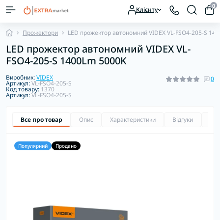
0
Клієнту
Прожектори
LED прожектор автономний VIDEX VL-FSO4-205-S 14
LED прожектор автономний VIDEX VL-
FSO4-205-S 1400Lm 5000K
Виробник:
VIDEX
0
Артикул:
VL-FSO4-205-S
Код товару:
1370
Артикул:
VL-FSO4-205-S
Все про товар
Опис
Характеристики
Відгуки
Зап
Популярний
Продано