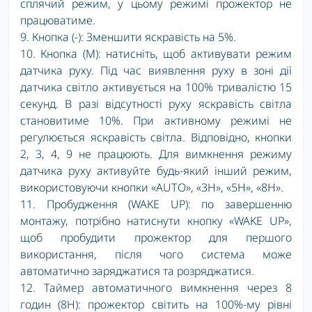
сплячий режим, у цьому режимі прожектор не
працюватиме.
9. Кнопка (-): Зменшити яскравість на 5%.
10.
Кнопка (M): натисніть, щоб активувати режим
датчика руху. Під час виявлення руху в зоні дії
датчика світло активується на 100% тривалістю 15
секунд. В разі відсутності руху яскравість світла
становитиме 10%. При активному режимі не
регулюється яскравість світла. Відповідно, кнопки
2, 3, 4, 9 не працюють. Для вимкнення режиму
датчика руху активуйте будь-який інший режим,
використовуючи кнопки «AUTO», «3H», «5H», «8H».
11. Пробудження (WAKE UP): по завершенню
монтажу, потрібно натиснути кнопку «WAKE UP»,
щоб пробудити прожектор для першого
використання, після чого система може
автоматично заряджатися та розряджатися.
12. Таймер автоматичного вимкнення через 8
годин (8H): прожектор світить на 100%-му рівні