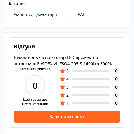
Батарея
Ємність акумулятора
5Ah
Відгуки
Немає відгуків про товар LED прожектор
автономний VIDEX VL-FSO4-205-S 1400Lm 5000K
Загальний рейтинг
5
0
4
0
0
3
0
2
0
Цей товар ще
1
0
ніхто не оцінив
Залишити відгук