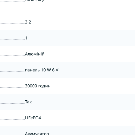
3.2
1
Алюміній
панель 10 W 6 V
30000 годин
Так
LiFePO4
Акумулятор