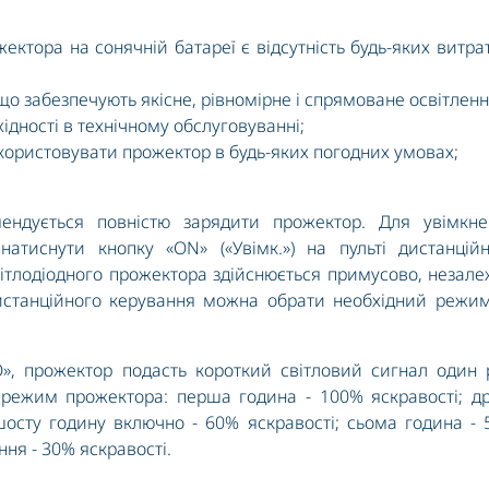
ктора на сонячній батареї є відсутність будь-яких витра
що забезпечують якісне, рівномірне і спрямоване освітленн
хідності в технічному обслуговуванні;
икористовувати прожектор в будь-яких погодних умовах;
ндується повністю зарядити прожектор. Для увімкне
натиснути кнопку «ON» («Увімк.») на пульті дистанцій
ітлодіодного прожектора здійснюється примусово, незал
дистанційного керування можна обрати необхідний режи
, прожектор подасть короткий світловий сигнал один р
режим прожектора: перша година - 100% яскравості; др
 шосту годину включно - 60% яскравості; сьома година -
ння - 30% яскравості.