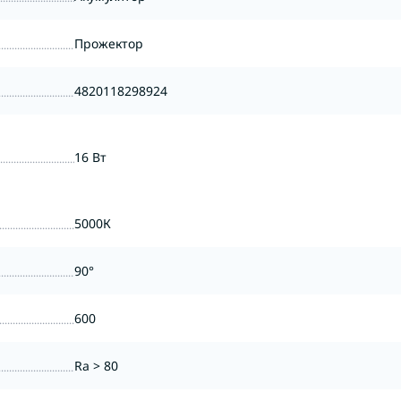
Прожектор
4820118298924
16 Вт
5000К
90°
600
Ra > 80