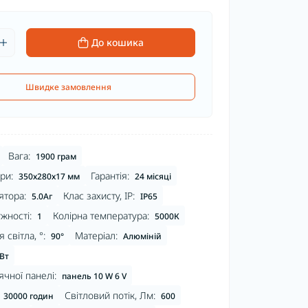
До кошика
Швидке замовлення
Вага:
1900 грам
ри:
Гарантія:
350х280х17 мм
24 місяці
ятора:
Клас захисту, IP:
5.0Аг
IP65
жності:
Колірна температура:
1
5000К
 світла, °:
Матеріал:
90°
Алюміній
 Вт
ячної панелі:
панель 10 W 6 V
Світловий потік, Лм:
30000 годин
600