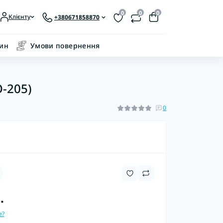
0
0
0
Клієнту
+380671858870
зин
Умови повернення
-205)
0
.
е?