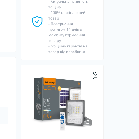
- Актуальна наявність
та ціна
- 100% оригінальний
товар
- Повернення
протягом 14 днів з
моменту отримання
товару
- офіційна гарантія на
товар від виробника