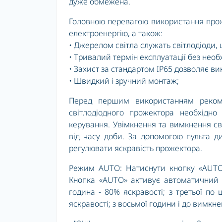
дуже обмежена.
Головною перевагою використання проже
електроенергію, а також:
• Джерелом світла служать світлодіоди, 
• Тривалий термін експлуатації без необ
• Захист за стандартом IP65 дозволяє в
• Швидкий і зручний монтаж;
Перед першим використанням рекоме
світлодіодного прожектора необхідно 
керування. Увімкнення та вимкнення св
від часу доби. За допомогою пульта 
регулювати яскравість прожектора.
Режим AUTO: Натиснути кнопку «AUTO»
Кнопка «AUTO» активує автоматичний 
година - 80% яскравості; з третьої по
яскравості; з восьмої години і до вимкне