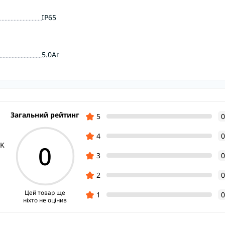
IP65
5.0Аг
Загальний рейтинг
5
0
4
0
0
0K
3
0
2
0
Цей товар ще
1
0
ніхто не оцінив