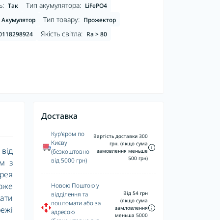
ь:
Тип акумулятора:
Так
LiFePO4
Тип товару:
Акумулятор
Прожектор
Якість світла:
0118298924
Ra > 80
Доставка
Кур'єром по
Вартість доставки 300
Києву
грн. (якщо сума
від
(безкоштовно
замовлення меньше
500 грн)
від 5000 грн)
м з
рея
оже
Новою Поштою у
Від 54 грн
відділення та
ати
(якщо сума
поштомати або за
замловлення
режі
адресою
меньша 5000