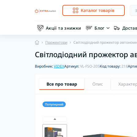
Каталог товарів
Акції та знижки
Блог
Доста
Прожектори
Світлодіодний прожектор автономн
Світлодіодний прожектор а
Виробник:
VIDEX
Артикул:
VL-FSO-205
Код товару:
218
Арти
Все про товар
Опис
Характе
Популярний