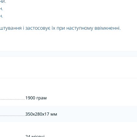
ни.
н.
н.
тування і застосовує їх при наступному ввімкненні.
1900 грам
350х280х17 мм
24 місяці