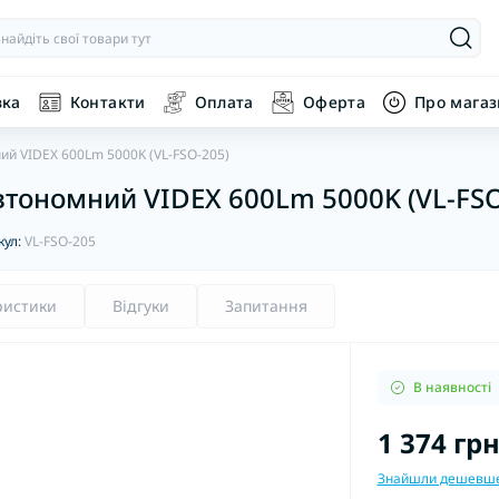
вка
Контакти
Оплата
Оферта
Про мага
ий VIDEX 600Lm 5000K (VL-FSO-205)
втономний VIDEX 600Lm 5000K (VL-FSO
кул:
VL-FSO-205
ристики
Відгуки
Запитання
В наявності
1 374 грн
Знайшли дешевш