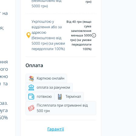
(безкоштовно від
грн)
5000 грн)
т на
Укрпоштою у
Від 40 грн (якщо
сума
я;
відділення або за
замловлення
адресою
меньша 5000
(безкоштовно від
грн) (за умови
5000 грн) (за умови
передоплати
передоплати 100%)
100%)
ння
Оплата
ного
ежно
Карткою онлайн
м та
оплата за рахунком
готівкою
Термінал
аз.
Післяплата при отриманні від
уга
500 грн
 50%
Гарантії