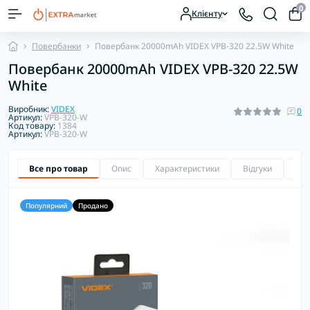
0
Клієнту
Повербанки
Повербанк 20000mAh VIDEX VPB-320 22.5W White
Повербанк 20000mAh VIDEX VPB-320 22.5W
White
Виробник:
VIDEX
0
Артикул:
VPB-320-W
Код товару:
1384
Артикул:
VPB-320-W
Все про товар
Опис
Характеристики
Відгуки
Зап
Популярний
Продано