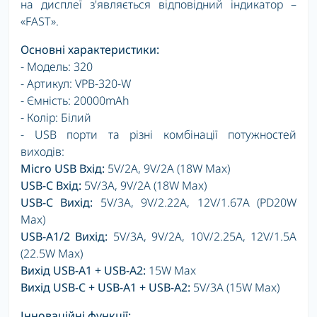
на дисплеї з'являється відповідний індикатор –
«FAST».
Основні характеристики:
- Модель: 320
- Артикул: VPB-320-W
- Ємність: 20000mAh
- Колір: Білий
- USB порти та різні комбінації потужностей
виходів:
Micro USB Вхід:
5V/2A, 9V/2A (18W Max)
USB-C Вхід:
5V/3A, 9V/2A (18W Max)
USB-C Вихід:
5V/3А, 9V/2.22А, 12V/1.67А (PD20W
Max)
USB-A1/2 Вихід:
5V/3A, 9V/2A, 10V/2.25A, 12V/1.5A
(22.5W Max)
Вихід USB-A1 + USB-A2:
15W Max
Вихід USB-C + USB-A1 + USB-A2:
5V/3А (15W Max)
Інноваційні функції: