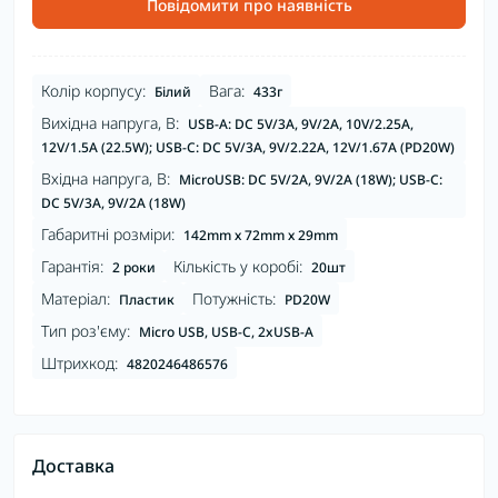
Повідомити про наявність
Колір корпусу:
Вага:
Білий
433г
Вихідна напруга, В:
USB-A: DC 5V/3A, 9V/2A, 10V/2.25A,
12V/1.5A (22.5W); USB-C: DC 5V/3А, 9V/2.22А, 12V/1.67А (PD20W)
Вхідна напруга, В:
MicroUSB: DC 5V/2A, 9V/2A (18W); USB-C:
DC 5V/3A, 9V/2A (18W)
Габаритні розміри:
142mm х 72mm х 29mm
Гарантія:
Кількість у коробі:
2 роки
20шт
Матеріал:
Потужність:
Пластик
PD20W
Тип роз'єму:
Micro USB, USB-C, 2xUSB-A
Штрихкод:
4820246486576
Доставка