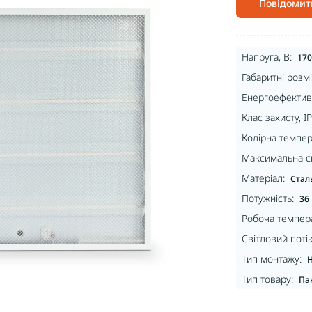
Повідомит
Напруга, В:
170
Габаритні розмі
Енергоефективн
Клас захисту, IP
Колірна темпер
Максимальна си
Матеріал:
Стал
Потужність:
36
Робоча темпера
Світловий потік
Тип монтажу:
Н
Тип товару:
Па