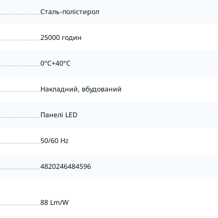
Сталь-полістирол
25000 годин
0°C+40°C
Накладний, вбудований
Панелі LED
50/60 Hz
4820246484596
88 Lm/W