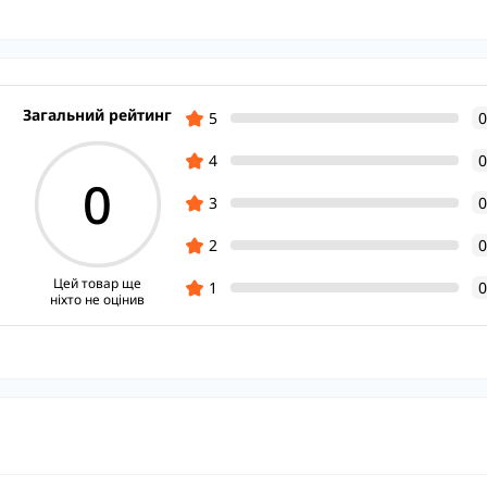
Загальний рейтинг
5
0
4
0
0
3
0
2
0
Цей товар ще
1
0
ніхто не оцінив