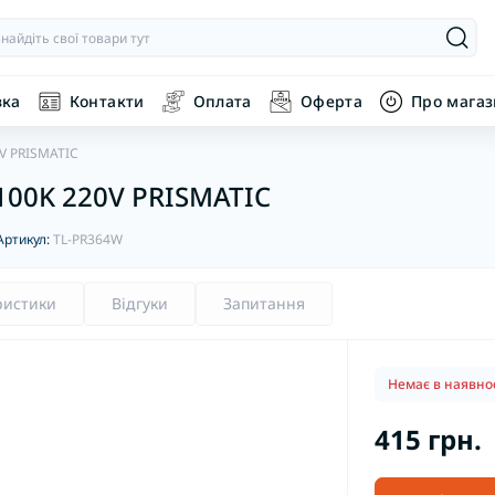
вка
Контакти
Оплата
Оферта
Про мага
V PRISMATIC
100K 220V PRISMATIC
Артикул:
TL-PR364W
ристики
Відгуки
Запитання
Немає в наявнос
415 грн.