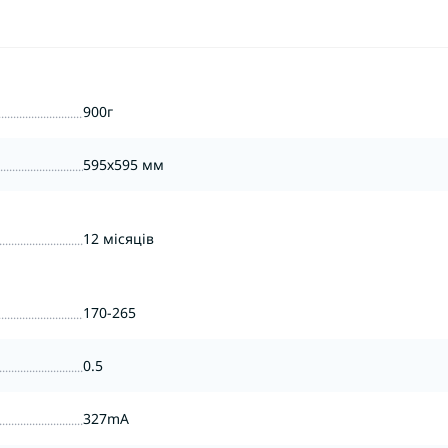
900г
595х595 мм
12 місяців
170-265
0.5
327mA