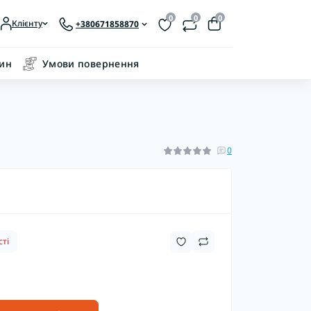
0
0
0
Клієнту
+380671858870
зин
Умови повернення
0
ті