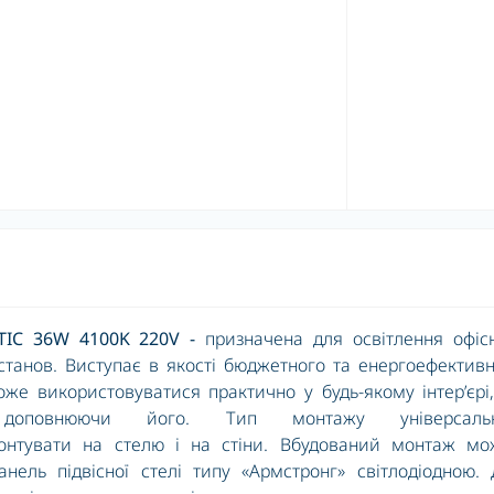
TIC 36W 4100K 220V -
призначена для освітлення офіс
танов. Виступає в якості бюджетного та енергоефектив
же використовуватися практично у будь-якому інтер’єрі
оповнюючи його. Тип монтажу універсаль
онтувати на стелю і на стіни. Вбудований монтаж мо
нель підвісної стелі типу «Армстронг» світлодіодною.