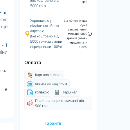
(безкоштовно від
грн)
5000 грн)
 час
ижує
Укрпоштою у
Від 40 грн (якщо
сума
, що
відділення або за
замловлення
адресою
меньша 5000
(безкоштовно від
грн) (за умови
5000 грн) (за умови
передоплати
 -
1
передоплати 100%)
100%)
міни
Оплата
боча
Карткою онлайн
оплата за рахунком
. Не
готівкою
Термінал
Післяплата при отриманні від
500 грн
Гарантії