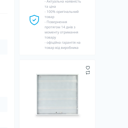
- Актуальна наявність
та ціна
- 100% оригінальний
товар
- Повернення
протягом 14 днів з
моменту отримання
товару
- офіційна гарантія на
товар від виробника