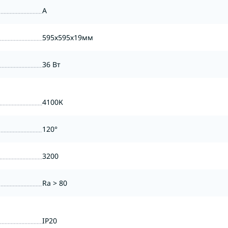
А
595х595х19мм
36 Вт
4100К
120°
3200
Ra > 80
IP20