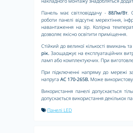
накладного монтажу знадобляться додатк
Панель має світловіддачу -
88Лм/Вт
. 
роботи панелі відсутнє мерехтіння, ін
навантаження на зір. Колірна темпера
дозволяє якісно освітити приміщення.
Стійкий до великої кількості вмикань 
рік.
Заощаджує на експлуатаційних витра
ламп або комплектуючих. При виготовлен
При підключенні напряму до мережі за
напруга
АС
170
-265В.
Може використовува
Використання панелі допускається тіл
допускається використання декількох п
Панелі LED