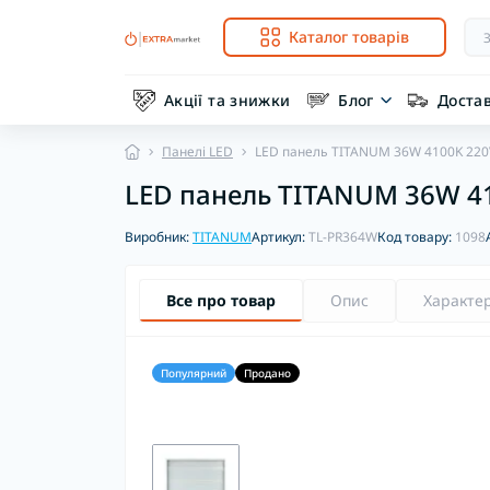
Каталог товарів
Акції та знижки
Блог
Доста
Панелі LED
LED панель TITANUM 36W 4100K 220
LED панель TITANUM 36W 4
Виробник:
TITANUM
Артикул:
TL-PR364W
Код товару:
1098
Все про товар
Опис
Характе
Популярний
Продано