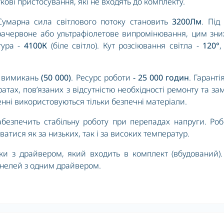
ові пристосування, які не входять до комплекту.
Сумарна сила світлового потоку становить
3200
Лм
. Під
фрачервоне або ультрафіолетове випромінювання, цим зн
тура -
41
00К
(біле світло). Кут розсіювання світла -
120°
та вимикань
(50 000)
. Ресурс роботи
-
25 000 годин
. Гарантія
тах, пов’язаних з відсутністю необхідності ремонту та за
ні використовуються тільки безпечні матеріали.
безпечить стабільну роботу при перепадах напруги. Ро
тися як за низьких, так і за високих температур.
ьки з драйвером, який входить в комплект (вбудований)
анелей з одним драйвером.