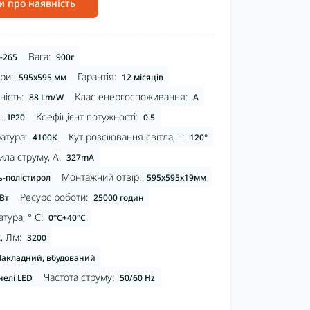
и про наявність
Вага:
-265
900г
ри:
Гарантія:
595х595 мм
12 місяців
ість:
Клас енергоспоживання:
88 Lm/W
А
:
Коефіцієнт потужності:
IP20
0.5
атура:
Кут розсіювання світла, °:
4100К
120°
ла струму, А:
327mA
Монтажний отвір:
ь-полістирол
595х595х19мм
Ресурс роботи:
 Вт
25000 годин
тура, ° С:
0°C+40°C
, Лм:
3200
акладний, вбудований
Частота струму:
нелі LED
50/60 Hz