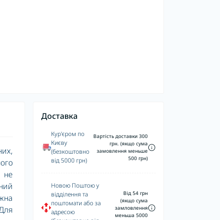
Доставка
Кур'єром по
Вартість доставки 300
Києву
грн. (якщо сума
них,
(безкоштовно
замовлення меньше
500 грн)
від 5000 грн)
ного
, не
ний
Новою Поштою у
Від 54 грн
відділення та
жна
(якщо сума
поштомати або за
замловлення
 Для
адресою
меньша 5000