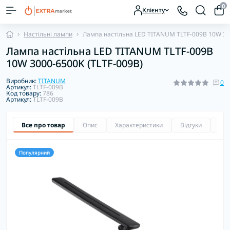
0
Клієнту
Настільні лампи
Лампа настiльна LED TITANUM TLTF-009B 10W 30
Лампа настiльна LED TITANUM TLTF-009B
10W 3000-6500K (TLTF-009B)
Виробник:
TITANUM
0
Артикул:
TLTF-009B
Код товару:
786
Артикул:
TLTF-009B
Все про товар
Опис
Характеристики
Відгуки
Зап
Популярний