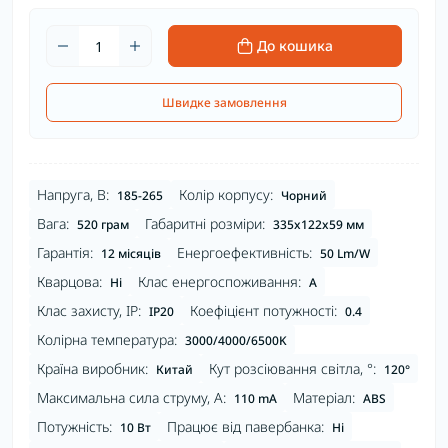
До кошика
Швидке замовлення
Напруга, В:
Колір корпусу:
185-265
Чорний
Вага:
Габаритні розміри:
520 грам
335x122x59 мм
Гарантія:
Енергоефективність:
12 місяців
50 Lm/W
Кварцова:
Клас енергоспоживання:
Ні
A
Клас захисту, IP:
Коефіцієнт потужності:
IP20
0.4
Колірна температура:
3000/4000/6500K
Країна виробник:
Кут розсіювання світла, °:
Китай
120°
Максимальна сила струму, А:
Матеріал:
110 mA
ABS
Потужність:
Працює від павербанка:
10 Вт
Ні