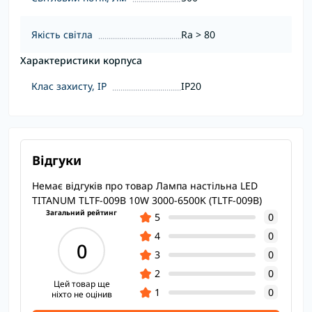
Якість світла
Ra > 80
Характеристики корпуса
Клас захисту, IP
IP20
Відгуки
Немає відгуків про товар Лампа настiльна LED
TITANUM TLTF-009B 10W 3000-6500K (TLTF-009B)
Загальний рейтинг
5
0
4
0
0
3
0
2
0
Цей товар ще
1
0
ніхто не оцінив