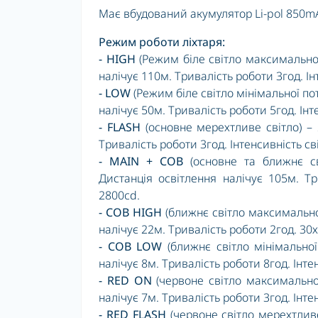
Має вбудований акумулятор Li-pol 850m
Режим роботи ліхтаря:
-
HIGH
(Режим біле світло максимальної 
налічує 110м. Тривалість роботи 3год. Ін
- LOW
(Режим біле світло мінімальної пот
налічує 50м. Тривалість роботи 5год. Інт
-
FLASH
(основне мерехтливе світло) – 
Тривалість роботи 3год. Інтенсивність св
- MAIN + COB
(основне та ближнє св
Дистанція освітлення налічує 105м. Тр
2800cd.
-
COB HIGH
(ближнє світло максимальної
налічує 22м. Тривалість роботи 2год. 30х
- COB LOW
(ближнє світло мінімальної
налічує 8м. Тривалість роботи 8год. Інте
- RED ON
(червоне світло максимальної
налічує 7м. Тривалість роботи 3год. Інте
- RED FLASH
(червоне світло мерехтливе