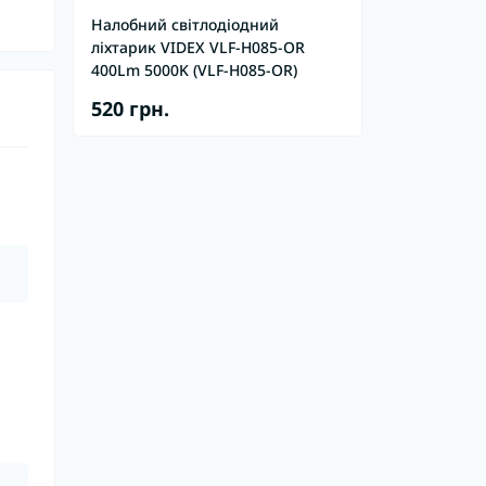
Налобний світлодіодний
ліхтарик VIDEX VLF-H085-OR
400Lm 5000K (VLF-H085-OR)
520 грн.