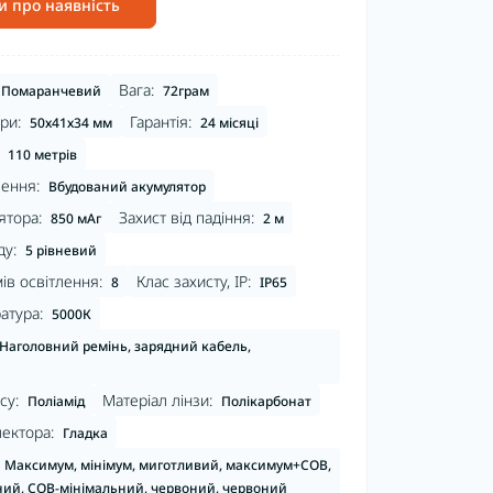
и про наявність
Вага:
Помаранчевий
72грам
ри:
Гарантія:
50х41х34 мм
24 місяці
110 метрів
ення:
Вбудований акумулятор
ятора:
Захист від падіння:
850 мАг
2 м
ду:
5 рівневий
ів освітлення:
Клас захисту, IP:
8
IP65
атура:
5000К
Наголовний ремінь, зарядний кабель,
су:
Матеріал лінзи:
Поліамід
Полікарбонат
ектора:
Гладка
Максимум, мінімум, миготливий, максимум+COB,
ий, COB-мінімальний, червоний, червоний