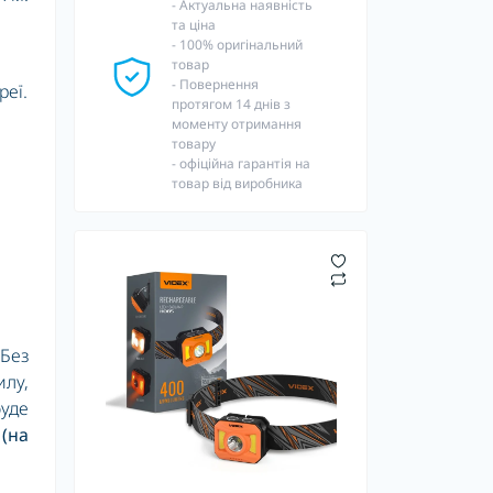
- Актуальна наявність
та ціна
- 100% оригінальний
товар
- Повернення
реї.
протягом 14 днів з
моменту отримання
товару
- офіційна гарантія на
товар від виробника
Без
илу,
буде
(на