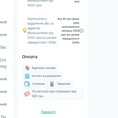
(безкоштовно від
грн)
5000 грн)
Укрпоштою у
Від 40 грн (якщо
ення
сума
відділення або за
замловлення
адресою
меньша 5000
(безкоштовно від
ення
грн) (за умови
5000 грн) (за умови
передоплати
передоплати 100%)
100%)
10м.
Оплата
0Lm.
току
Карткою онлайн
оплата за рахунком
ення
готівкою
Термінал
ення
Післяплата при отриманні від
500 грн
ення
Гарантії
 7м.