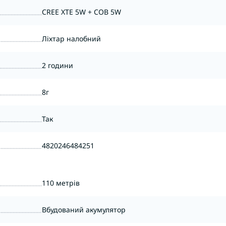
CREE XTE 5W + COB 5W
Ліхтар налобний
2 години
8г
Так
4820246484251
110 метрів
Вбудований акумулятор