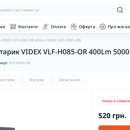
вка
Контакти
Оплата
Оферта
Про мага
к VIDEX VLF-H085-OR 400Lm 5000K (VLF-H085-OR)
хтарик VIDEX VLF-H085-OR 400Lm 5000
икул:
VLF-H085-OR
ристики
Відгуки
Запитання
Немає в наявнос
520 грн.