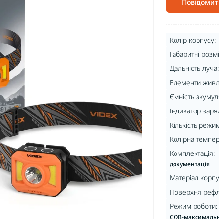
Повідомит
Колір корпусу:
Габаритні розмі
Дальність луча:
Елементи живл
Ємність акумул
Індикатор заря
Кількість режим
Колірна темпер
Комплектація:
документація
Матеріал корпу
Поверхня рефл
Режим роботи:
COB-максимальн