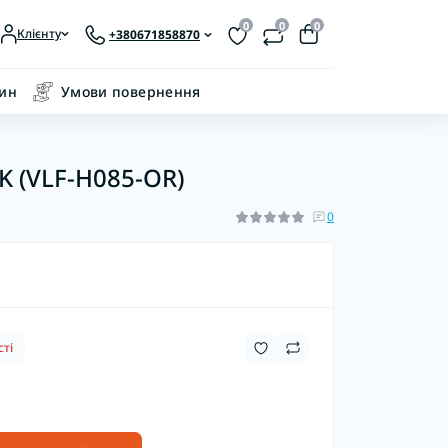
0
0
0
Клієнту
+380671858870
зин
Умови повернення
K (VLF-H085-OR)
0
ті