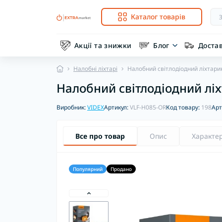
Каталог товарів
Акції та знижки
Блог
Доста
Налобні ліхтарі
Налобний світлодіодний ліхтари
Налобний світлодіодний лі
Виробник:
VIDEX
Артикул:
VLF-H085-OR
Код товару:
198
Арт
Все про товар
Опис
Характе
Популярний
Продано