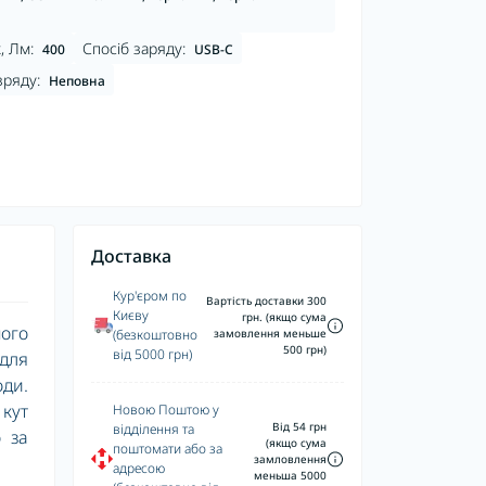
, Лм:
Спосіб заряду:
400
USB-C
зряду:
Неповна
Доставка
Кур'єром по
Вартість доставки 300
Києву
грн. (якщо сума
ого
(безкоштовно
замовлення меньше
500 грн)
від 5000 грн)
 для
оди.
 кут
Новою Поштою у
Від 54 грн
відділення та
о за
(якщо сума
поштомати або за
замловлення
адресою
меньша 5000