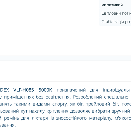
миготливий
Світловий потік
Стабілізація ро
IDEX
VLF-H085 5000K
призначений для індивідуальн
у приміщеннях без освітлення. Розроблений спеціально
занять такими видами спорту, як біг, трейловий біг, пох
льований кут нахилу кріплення дозволяє вибрати зручний
 ремінь для ліхтаря із зносостійкого матеріалу, м'яког
ування.