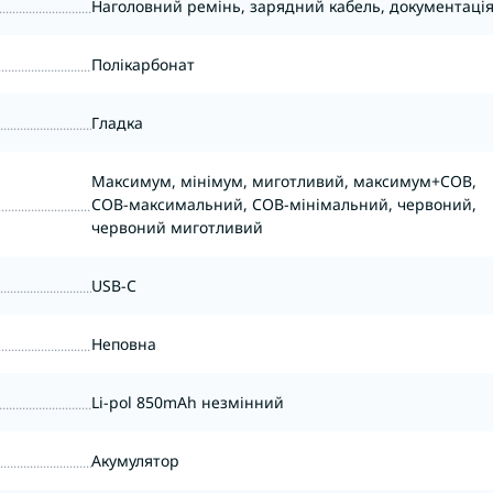
Наголовний ремінь, зарядний кабель, документаці
Полікарбонат
Гладка
Максимум, мінімум, миготливий, максимум+COB,
COB-максимальний, COB-мінімальний, червоний,
червоний миготливий
USB-C
Неповна
Li-pol 850mAh незмінний
Акумулятор