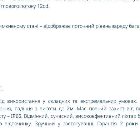
ітлового потоку 12cd.
имкненому стані – відображає поточний рівень заряду бата
С
.
ід використання у складних та екстремальних умовах. 
ення, падіння з висоти до
2м
. Має повний захист від п
сту –
IP65
. Відмінний, сучасний, високоефективний ліхтар 
 відпочинку. Зручний у застосуванні. Гарантія
2 роки 