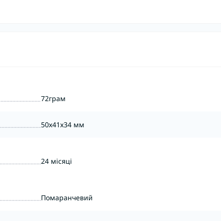
72грам
50х41х34 мм
24 місяці
Помаранчевий