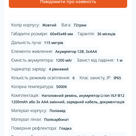
Повідомити про наявність
Колір корпусу:
Вага:
Жовтий
72грам
Габаритні розміри:
Гарантія:
60х45х48 мм
36 місяців
Дальність луча:
115 метрів
Елементи живлення:
Акумулятор 12В, 3xAAA
Ємність акумулятора:
Захист від падіння:
1200 мАг
1 м
Індикатор заряду:
4 рівневий
Кількість режимів освітлення:
Клас захисту, IP:
6
IP65
Колірна температура:
5000К
Комплектація:
Наголовний ремінь, акумулятор Li-ion VLF-B12
1200mAh або 3x AAA змінний, зарядний кабель, документація
Матеріал корпусу:
Поліамід
Матеріал лінзи:
Полікарбонат
Поверхня рефлектора:
Гладка