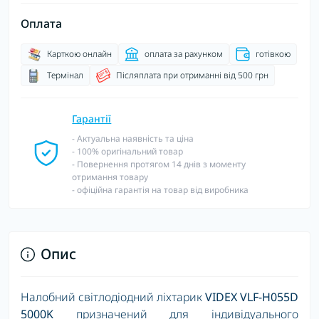
Оплата
Карткою онлайн
оплата за рахунком
готівкою
Термінал
Післяплата при отриманні від 500 грн
Гарантії
- Актуальна наявність та ціна
- 100% оригінальний товар
- Повернення протягом 14 днів з моменту
отримання товару
- офіційна гарантія на товар від виробника
Опис
Налобний світлодіодний ліхтарик
VIDEX VLF-H055D
5000K
призначений для індивідуального