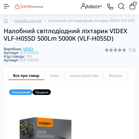
0
Клієнту
Налобні ліхтарі
Налобний світлодіодний ліхтарик VIDEX VLF-H055
Налобний світлодіодний ліхтарик VIDEX
VLF-H055D 500Lm 5000K (VLF-H055D)
Виробник:
VIDEX
0
Артикул:
VLF-H055D
Код товару:
165
Артикул:
VLF-H055D
Все про товар
Опис
Характеристики
Відгуки
Зап
Популярний
Продано