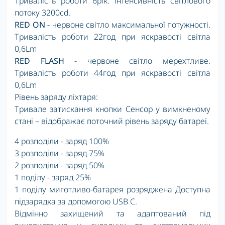
Тривалість роботи 6рік. Інтенсивність світлового
потоку 3200cd.
RED ON
- червоне світло максимальної потужності.
Тривалість роботи 22год при яскравості світла
0,6Lm
RED FLASH
- червоне світло мерехтливе.
Тривалість роботи 44год при яскравості світла
0,6Lm
Рівень заряду ліхтаря:
Тривале затискання кнопки Сенсор у вимкненому
стані – відображає поточний рівень заряду батареї.
4 розподіли - заряд 100%
3 розподіли - заряд 75%
2 розподіли - заряд 50%
1 поділу - заряд 25%
1 поділу миготливо-батарея розряджена Доступна
підзарядка за допомогою USB С.
Відмінно захищений та адаптований під