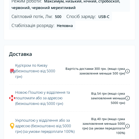
Режим роботи:
Максимум, низький, нічний, стробоскоп,
червоний, червоний мерехтливий
Світловий потік, Лм:
Спосіб заряду:
500
USB-C
Стабілізація розряду:
Неповна
Доставка
Кур'єром по Києву
Вартість доставки 300 грн. (якщо сума
(безкоштовно від 5000
замовлення меньше 500 грн)
грн)
Новою Поштою у відділення та
Від 54 грн (якщо сума
поштомати або за адресою
замловлення меньша
5000 грн)
(безкоштовно від 5000 грн)
Від 40 грн (якщо сума
Укрпоштою у відділення або за
замловлення меньша 5000
адресою (безкоштовно від 5000
грн) (за умови передоплати
грн) (за умови передоплати 100%)
100%)