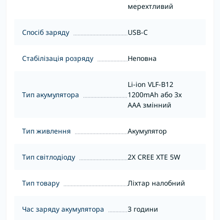
мерехтливий
Спосіб заряду
USB-C
Стабілізація розряду
Неповна
Li-ion VLF-B12
Тип акумулятора
1200mAh або 3x
AAA змінний
Тип живлення
Акумулятор
Тип світлодіоду
2Х CREE XTE 5W
Тип товару
Ліхтар налобний
Час заряду акумулятора
3 години