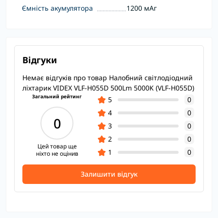
Ємність акумулятора
1200 мАг
Відгуки
Немає відгуків про товар Налобний світлодіодний
ліхтарик VIDEX VLF-H055D 500Lm 5000K (VLF-H055D)
Загальний рейтинг
5
0
4
0
0
3
0
2
0
Цей товар ще
1
0
ніхто не оцінив
Залишити відгук