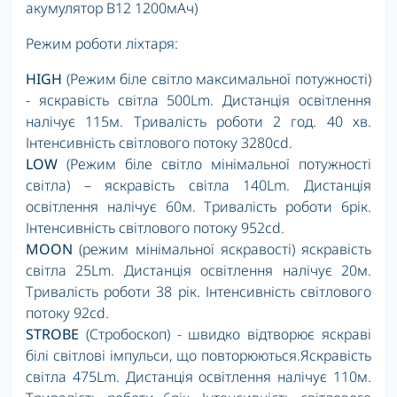
акумулятор В12 1200мАч)
Режим роботи ліхтаря:
HIGH
(Режим біле світло максимальної потужності)
- яскравість світла 500Lm. Дистанція освітлення
налічує 115м. Тривалість роботи 2 год. 40 хв.
Інтенсивність світлового потоку 3280cd.
LOW
(Режим біле світло мінімальної потужності
світла) – яскравість світла 140Lm. Дистанція
освітлення налічує 60м. Тривалість роботи 6рік.
Інтенсивність світлового потоку 952cd.
MOON
(режим мінімальної яскравості) яскравість
світла 25Lm. Дистанція освітлення налічує 20м.
Тривалість роботи 38 рік. Інтенсивність світлового
потоку 92cd.
STROBE
(Стробоскоп) - швидко відтворює яскраві
білі світлові імпульси, що повторюються.Яскравість
світла 475Lm. Дистанція освітлення налічує 110м.