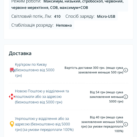
Режим роботи:
Максимум, низький, стробоскоп, червоний,
червоне мерехтіння, COB, максимум+COB
Світловий потік, Лм:
Спосіб заряду:
410
Micro-USB
Стабілізація розряду:
Неповна
Доставка
Кур'єром по Києву
Вартість доставки 300 грн. (якщо сума
(безкоштовно від 5000
замовлення меньше 500 грн)
грн)
Новою Поштою у відділення та
Від 54 грн (якщо сума
поштомати або за адресою
замловлення меньша
5000 грн)
(безкоштовно від 5000 грн)
Від 40 грн (якщо сума
Укрпоштою у відділення або за
замловлення меньша 5000
адресою (безкоштовно від 5000
грн) (за умови передоплати
грн) (за умови передоплати 100%)
100%)