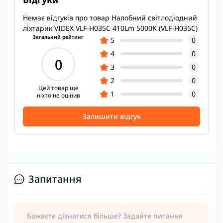
Немає відгуків про товар Налобний світлодіодний
ліхтарик VIDEX VLF-H035C 410Lm 5000K (VLF-H035C)
Загальний рейтинг
5
0
4
0
0
3
0
2
0
Цей товар ще
1
0
ніхто не оцінив
Залишити відгук
Запитання
Бажаєте дізнатися більше? Задайте питання