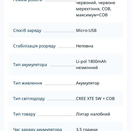
червоний, червоне
мерехтіння, COB,
максимум+COB
Спосіб заряду
Micro-USB
Стабілізація розряду
Неповна
Li-pol 1800mAh
Тип акумулятора
незмінний
Тип живлення
Акумулятор
Тип світлодіоду
CREE XTE 5W + COB
Тип товару
Ліхтар налобний
Час заряду акумулятора
3,5 години