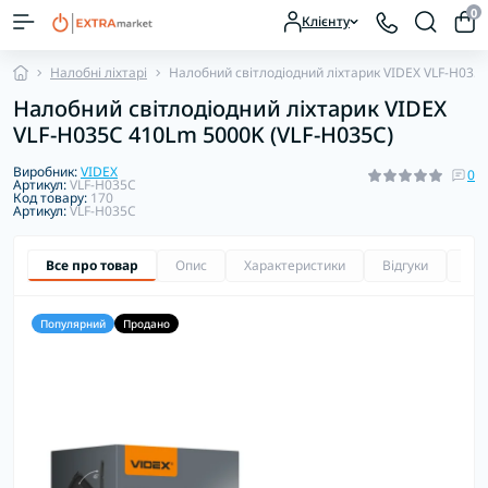
0
Клієнту
Налобні ліхтарі
Налобний світлодіодний ліхтарик VIDEX VLF-H035
Налобний світлодіодний ліхтарик VIDEX
VLF-H035C 410Lm 5000K (VLF-H035C)
Виробник:
VIDEX
0
Артикул:
VLF-H035C
Код товару:
170
Артикул:
VLF-H035C
Все про товар
Опис
Характеристики
Відгуки
Зап
Популярний
Продано