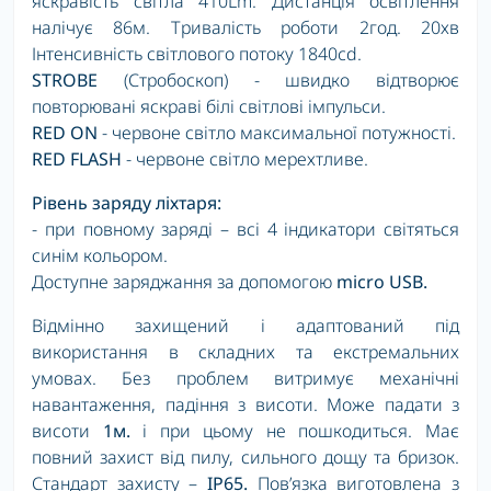
яскравість світла 410Lm. Дистанція освітлення
налічує 86м. Тривалість роботи 2год. 20хв
Інтенсивність світлового потоку 1840cd.
STROBE
(Стробоскоп) - швидко відтворює
повторювані яскраві білі світлові імпульси.
RED ON
- червоне світло максимальної потужності.
RED FLASH
- червоне світло мерехтливе.
Рівень заряду ліхтаря:
- при повному заряді – всі 4 індикатори світяться
синім кольором.
Доступне заряджання за допомогою
micro USB.
Відмінно захищений і адаптований під
використання в складних та екстремальних
умовах. Без проблем витримує механічні
навантаження, падіння з висоти. Може падати з
висоти
1м.
і при цьому не пошкодиться. Має
повний захист від пилу, сильного дощу та бризок.
Стандарт захисту –
IP65.
Пов’язка виготовлена з