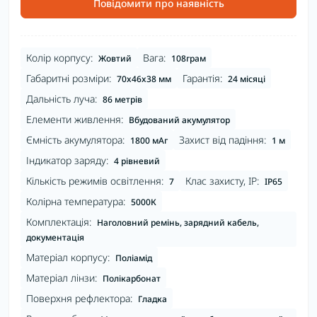
Повідомити про наявність
Колір корпусу:
Вага:
Жовтий
108грам
Габаритні розміри:
Гарантія:
70x46x38 мм
24 місяці
Дальність луча:
86 метрів
Елементи живлення:
Вбудований акумулятор
Ємність акумулятора:
Захист від падіння:
1800 мАг
1 м
Індикатор заряду:
4 рівневий
Кількість режимів освітлення:
Клас захисту, IP:
7
IP65
Колірна температура:
5000К
Комплектація:
Наголовний ремінь, зарядний кабель,
документація
Матеріал корпусу:
Поліамід
Матеріал лінзи:
Полікарбонат
Поверхня рефлектора:
Гладка