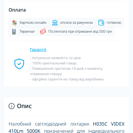
Оплата
Карткою онлайн
оплата за рахунком
готівкою
Термінал
Післяплата при отриманні від 500 грн
Гарантії
- Актуальна наявність та ціна
- 100% оригінальний товар
- Повернення протягом 14 днів з моменту
отримання товару
- офіційна гарантія на товар від виробника
Опис
Налобний світлодіодний ліхтарик
H035C VIDEX
410Lm 5000K
призначений для індивідуального