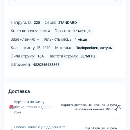
Напруга, В:
Серія:
220
STANDARD
Колір корпусу:
Гарантія:
Білий
12 місяців
Заземлення:
Кількість місць:
+
4 місця
Клас захисту, IP:
Матеріал:
IP20
Поліпропілен, латунь
Сила струму:
Частота струму:
16А
50/60 Hz
Штрихкод:
4820246483865
Доставка
Кур'єром по Києву
Вартість доставки 300 грн. (якщо сума
(безкоштовно від 5000
замовлення меньше 500 грн)
грн)
Новою Поштою у відділення та
Від 54 грн (якщо сума