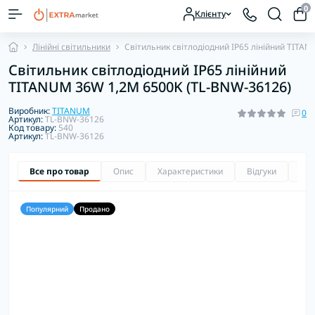
0
Клієнту
Лінійні світильники
Світильник світлодіодний IP65 лінійний TITA
Світильник світлодіодний IP65 лінійний
TITANUM 36W 1,2М 6500K (TL-BNW-36126)
Виробник:
TITANUM
0
Артикул:
TL-BNW-36126
Код товару:
540
Артикул:
TL-BNW-36126
Все про товар
Опис
Характеристики
Відгуки
Зап
Популярний
Продано