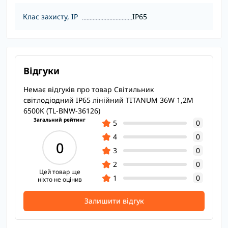
Клас захисту, IP
IP65
Відгуки
Немає відгуків про товар Світильник
світлодіодний IP65 лінійний TITANUM 36W 1,2М
6500K (TL-BNW-36126)
Загальний рейтинг
5
0
4
0
0
3
0
2
0
Цей товар ще
1
0
ніхто не оцінив
Залишити відгук