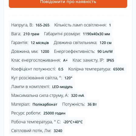
Повідомити про наявність
Напруга, В:
Кількість ламп освітлення:
165-265
1
Вага:
Габаритні розміри:
210 грам
1190х40х30 мм
Гарантія:
Довжина світильника:
12 місяців
120 см
Довжина, мм:
Енергоефективність:
1200
90 Lm/W
Клас енергоспоживання:
Клас захисту, IP:
A+
IP65
Коефіцієнт потужності:
Колірна температура:
0.5
6500К
Кут розсіювання світла, °:
120°
Лампи в комплекті:
LED-модуль
Максимальна сила струму, А:
320 mA
Матеріал:
Потужність:
Полікарбонат
36 Вт
Ресурс роботи:
25000 годин
Робоча температура, ° С:
-20°C+40°C
Світловий потік, Лм:
3240