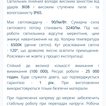
Світильник лінійний володіє високим захистом від
ударів
IK08
і високим ступенем пиле - та
вологозахисту
IP65.
Має світловіддачу -
90Лм/Вт
. Сумарна сила
світлового потоку становить
3240Лм
.
Під час
роботи світильника відсутнє мерехтіння, цим
знижує навантаження на зір. Колірна температура
-
6500К
(денне світло). Кут розсіювання світла
-
120°
, що дозволяє якісно освітити приміщення.
Розсіювач не жовтіє у процесі експлуатації.
Стійкий до великої кількості вмикання і
вимикання
(100 000).
Ресурс роботи -
25 000
годин.
Буде служити довго, що підтверджується
гарантією -
1 рік.
При виготовленні
використовуються тільки безпечні матеріали.
При підключенні напряму до мережі забезпечить
стабільну роботу при перепадах напруги. Робоча