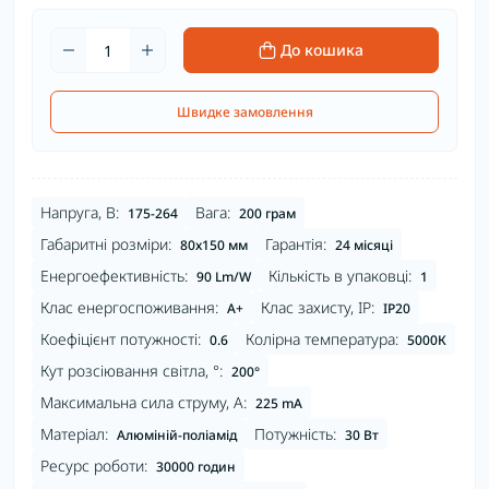
До кошика
Швидке замовлення
Напруга, В:
Вага:
175-264
200 грам
Габаритні розміри:
Гарантія:
80х150 мм
24 місяці
Енергоефективність:
Кількість в упаковці:
90 Lm/W
1
Клас енергоспоживання:
Клас захисту, IP:
A+
IP20
Коефіцієнт потужності:
Колірна температура:
0.6
5000К
Кут розсіювання світла, °:
200°
Максимальна сила струму, А:
225 mA
Матеріал:
Потужність:
Алюміній-поліамід
30 Вт
Ресурс роботи:
30000 годин