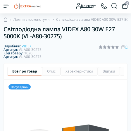
0
Клієнту
Лампи високопотужні
Світлодіодна лампа VIDEX A80 30W E27 500
Світлодіодна лампа VIDEX A80 30W E27
5000K (VL-A80-30275)
Виробник:
VIDEX
0
Артикул:
VL-A80-30275
Код товару:
1020
Артикул:
VL-A80-30275
Все про товар
Опис
Характеристики
Відгуки
Зап
Популярний