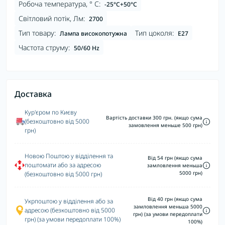
Робоча температура, ° С:
-25°C+50°С
Світловий потік, Лм:
2700
Тип товару:
Тип цоколя:
Лампа високопотужна
Е27
Частота струму:
50/60 Hz
Доставка
Кур'єром по Києву
Вартість доставки 300 грн. (якщо сума
(безкоштовно від 5000
замовлення меньше 500 грн)
грн)
Новою Поштою у відділення та
Від 54 грн (якщо сума
поштомати або за адресою
замловлення меньша
5000 грн)
(безкоштовно від 5000 грн)
Від 40 грн (якщо сума
Укрпоштою у відділення або за
замловлення меньша 5000
адресою (безкоштовно від 5000
грн) (за умови передоплати
грн) (за умови передоплати 100%)
100%)