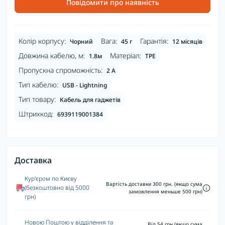
Повідомити про наявність
Колір корпусу:
Вага:
Гарантія:
Чорний
45 г
12 місяців
Довжина кабелю, м:
Матеріал:
1.8м
TPE
Пропускна спроможність:
2 А
Тип кабелю:
USB - Lightning
Тип товару:
Кабель для гаджетів
Штрихкод:
6939119001384
Доставка
Кур'єром по Києву
Вартість доставки 300 грн. (якщо сума
(безкоштовно від 5000
замовлення меньше 500 грн)
грн)
Новою Поштою у відділення та
Від 54 грн (якщо сума