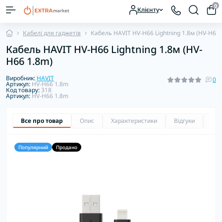
0
Клієнту
Кабелі для гаджетів
Кабель HAVIT HV-H66 Lightning 1.8м (HV-H66 
Кабель HAVIT HV-H66 Lightning 1.8м (HV-
H66 1.8m)
Виробник:
HAVIT
0
Артикул:
HV-H66 1.8m
Код товару:
318
Артикул:
HV-H66 1.8m
Все про товар
Опис
Характеристики
Відгуки
Зап
Популярний
Продано