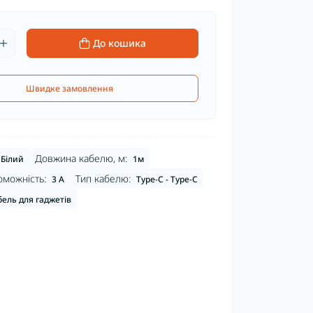
До кошика
Швидке замовлення
Довжина кабелю, м:
Білий
1м
оможність:
Тип кабелю:
3 A
Type-C - Type-C
ель для гаджетів