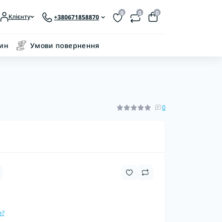
0
0
0
Клієнту
+380671858870
зин
Умови повернення
0
е?