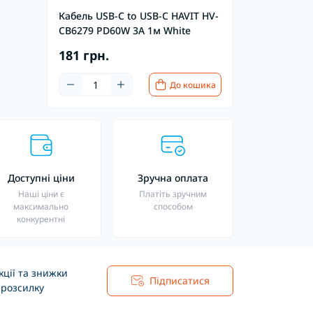
Кабель USB-C to USB-C HAVIT HV-
CB6279 PD60W 3A 1м White
181 грн.
До кошика
Доступні ціни
Зручна оплата
Наші ціни є
Платіть зручним
максимально
способом
конкурентні
ції та знижки
Підписатися
 розсилку