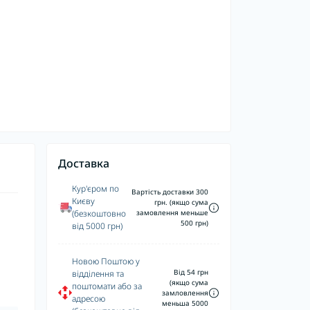
Доставка
Кур'єром по
Вартість доставки 300
Києву
грн. (якщо сума
(безкоштовно
замовлення меньше
500 грн)
від 5000 грн)
Новою Поштою у
Від 54 грн
відділення та
(якщо сума
поштомати або за
замловлення
адресою
меньша 5000