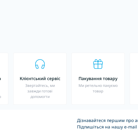
а
Клієнтський сервіс
Пакування товару
о
Звертайтесь, ми
Ми ретельно пакуємо
завжди готові
товар
ю
допомогти
Дізнавайтеся першим про ак
Підпишіться на нашу e-mail
Основні положення