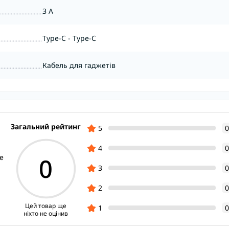
3 A
Type-C - Type-C
Кабель для гаджетів
Загальний рейтинг
5
0
4
0
0
e
3
0
2
0
Цей товар ще
1
0
ніхто не оцінив