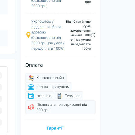
(безкоштовно від
грн)
5000 грн)
Укрпоштою у
Від 40 грн (якщо
сума
відділення або за
замловлення
адресою
меньша 5000
(безкоштовно від
грн) (за умови
5000 грн) (за умови
передоплати
передоплати 100%)
100%)
Оплата
Карткою онлайн
оплата за рахунком
готівкою
Термінал
Післяплата при отриманні від
500 грн
Гарантії