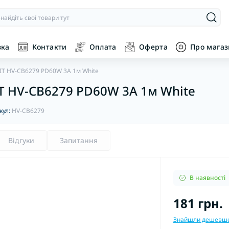
вка
Контакти
Оплата
Оферта
Про мага
IT HV-CB6279 PD60W 3A 1м White
IT HV-CB6279 PD60W 3A 1м White
кул:
HV-CB6279
Відгуки
Запитання
В наявності
181 грн.
Знайшли дешевш