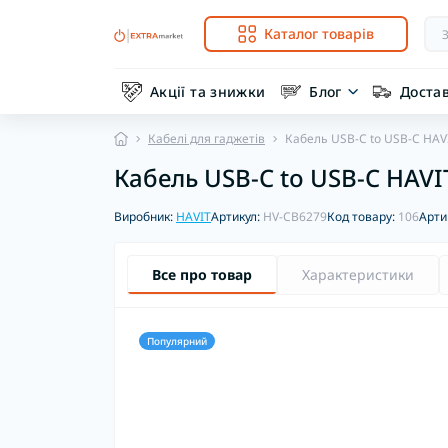
Каталог товарів
Акції та знижки
Блог
Доста
Кабелі для гаджетів
Кабель USB-C to USB-C HAV
Кабель USB-C to USB-C HAV
Виробник:
HAVIT
Артикул:
HV-CB6279
Код товару:
106
Арти
Все про товар
Характеристики
Популярний