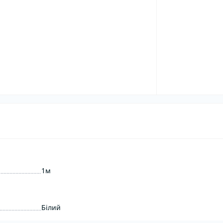
1м
Білий