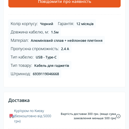
Повідомити про наявність
Колір корпусу:
Гарантія:
Чорний
12 місяців
Довжина кабелю, м:
1.5м
Матеріал:
Алюмінієвий сплав + нейлонове плетіння
Пропускна спроможність:
2.4 А
Тип кабелю:
USB - Type-C
Тип товару:
Кабель для гаджетів
Штрихкод:
6939119046668
Доставка
Кур'єром по Києву
Вартість доставки 300 грн. (якщо сума
(безкоштовно від 5000
замовлення меньше 500 грн)
грн)