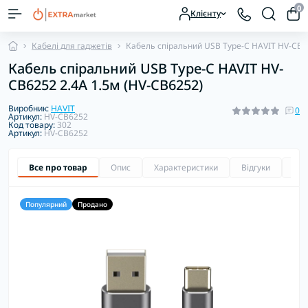
0
Клієнту
Кабелі для гаджетів
Кабель спіральний USB Type-C HAVIT HV-CB6
Кабель спіральний USB Type-C HAVIT HV-
CB6252 2.4A 1.5м (HV-CB6252)
Виробник:
HAVIT
0
Артикул:
HV-CB6252
Код товару:
302
Артикул:
HV-CB6252
Все про товар
Опис
Характеристики
Відгуки
Зап
Популярний
Продано