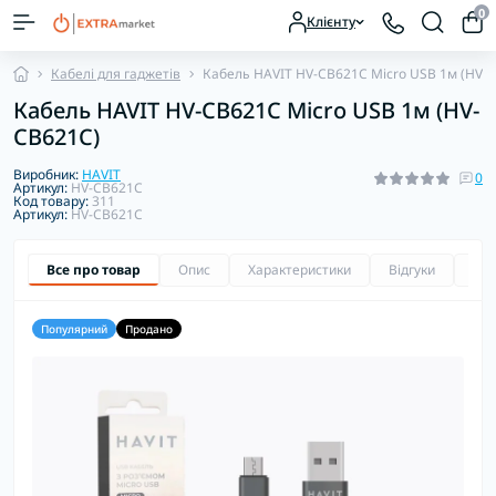
0
Клієнту
Кабелі для гаджетів
Кабель HAVIT HV-CB621C Micro USB 1м (HV-
Кабель HAVIT HV-CB621C Micro USB 1м (HV-
CB621C)
Виробник:
HAVIT
0
Артикул:
HV-CB621C
Код товару:
311
Артикул:
HV-CB621C
Все про товар
Опис
Характеристики
Відгуки
Зап
Популярний
Продано