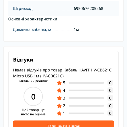
Штрихкод
6950676205268
Основні характеристики
Довжина кабелю, м
1м
Відгуки
Немає відгуків про товар Кабель HAVIT HV-CB621C
Micro USB 1м (HV-CB621C)
Загальний рейтинг
5
0
4
0
0
3
0
2
0
Цей товар ще
1
0
ніхто не оцінив
Залишити відгук