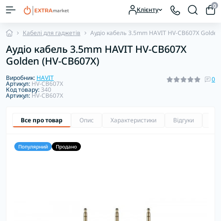
0
Клієнту
Кабелі для гаджетів
Аудіо кабель 3.5mm HAVIT HV-CB607X Golden
Аудіо кабель 3.5mm HAVIT HV-CB607X
Golden (HV-CB607X)
Виробник:
HAVIT
0
Артикул:
HV-CB607X
Код товару:
340
Артикул:
HV-CB607X
Все про товар
Опис
Характеристики
Відгуки
Зап
Популярний
Продано