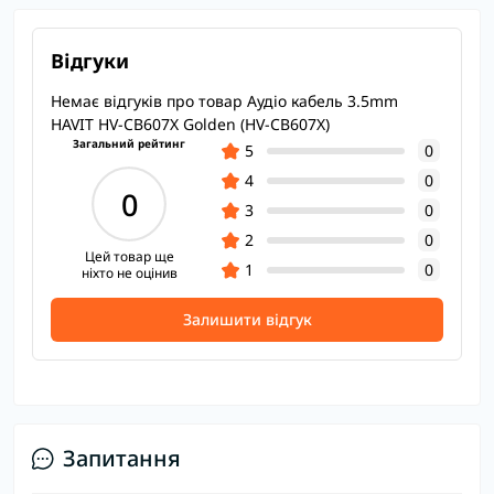
Відгуки
Немає відгуків про товар Аудіо кабель 3.5mm
HAVIT HV-CB607X Golden (HV-CB607X)
Загальний рейтинг
5
0
4
0
0
3
0
2
0
Цей товар ще
1
0
ніхто не оцінив
Залишити відгук
Запитання