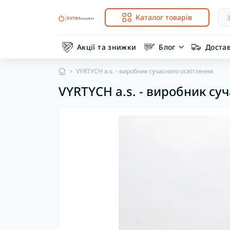
Каталог товарів
Акції та знижки
Блог
Доста
VYRTYCH a.s. - виробник сучасного освітлення
VYRTYCH a.s. - виробник су