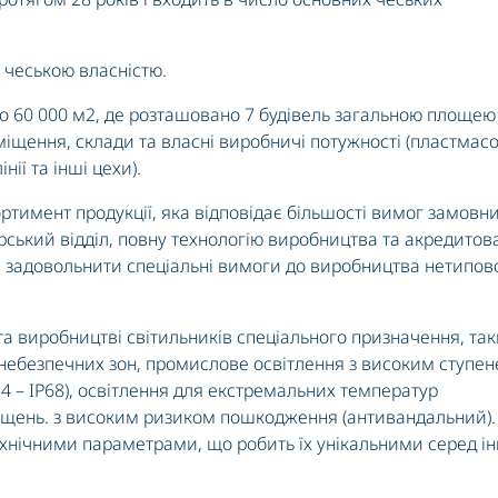
 чеською власністю.
о 60 000 м2, де розташовано 7 будівель загальною площею
иміщення, склади та власні виробничі потужності (пластмас
нії та інші цехи).
тимент продукції, яка відповідає більшості вимог замовни
ський відділ, повну технологію виробництва та акредитов
 задовольнити спеціальні вимоги до виробництва нетипов
 та виробництві світильників спеціального призначення, та
небезпечних зон, промислове освітлення з високим ступе
54 – IP68), освітлення для екстремальних температур
щень. з високим ризиком пошкодження (антивандальний).
нічними параметрами, що робить їх унікальними серед і