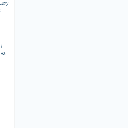
цеху
є
 і
 на