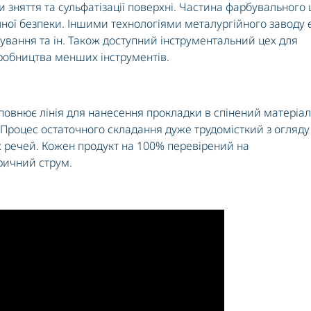
 зняття та сульфатізації поверхні. Частина фарбувального 
чної безпеки. Іншими технологіями металургійного заводу 
фування та ін. Також доступний інструментальний цех для
робництва менших інструментів.
повнює лінія для нанесення прокладки в спінений матеріал
. Процес остаточного складання дуже трудомісткий з огляду
х речей. Кожен продукт на 100% перевірений на
тричний струм.