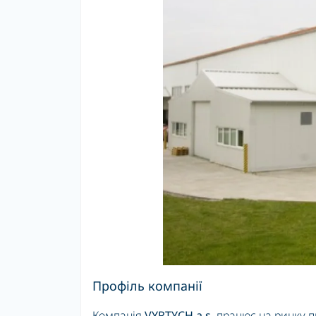
Архітектурне
освітлення
Профіль компанії
Компанія
VYRTYCH a.s.
працює на ринку пр