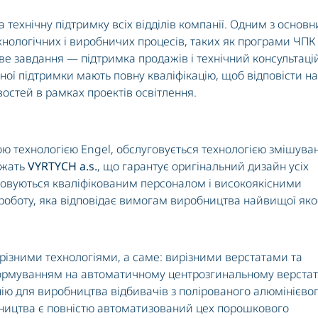
 технічну підтримку всіх відділів компанії. Одним з основн
ехнологічних і виробничих процесів, таких як програми ЧПК 
е завдання — підтримка продажів і технічний консультаці
ічної підтримки мають повну кваліфікацію, щоб відповісти на
остей в рамках проектів освітлення.
ю технологією Engel, обслуговується технологією змішува
ежать
VYRTYCH a.s.
, що гарантує оригінальний дизайн усіх
овуються кваліфікованим персоналом і високоякісними
оботу, яка відповідає вимогам виробництва найвищої яко
різними технологіями, а саме: вирізними верстатами та
рмуванням на автоматичному центрозгинальному верстат
нію для виробництва відбивачів з полірованого алюмінієво
ництва є повністю автоматизований цех порошкового