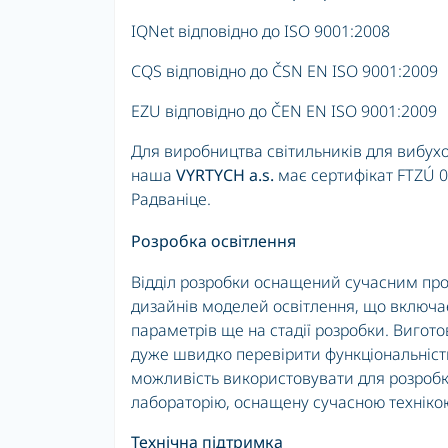
IQNet відповідно до ISO 9001:2008
CQS відповідно до ČSN EN ISO 9001:2009
EZU відповідно до ČEN EN ISO 9001:2009
Для виробництва світильників для вибухон
наша
VYRTYCH a.s.
має сертифікат FTZÚ 0
Радваніце.
Роз
робка освітлення
Відділ розробки оснащений сучасним пр
дизайнів моделей освітлення, що включає
параметрів ще на стадії розробки. Вигот
дуже швидко перевірити функціональність
можливість використовувати для розробк
лабораторію, оснащену сучасною техніко
Технічна підтримка