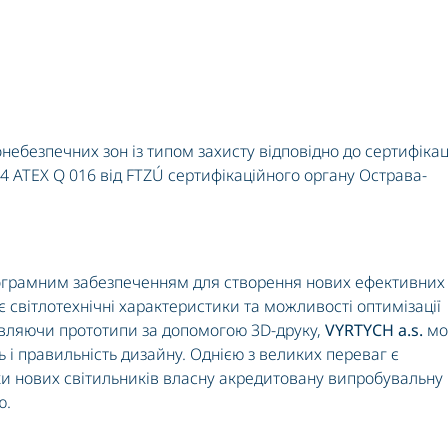
ебезпечних зон із типом захисту відповідно до сертифікац
4 ATEX Q 016 від FTZÚ сертифікаційного органу Острава-
ограмним забезпеченням для створення нових ефективних
 світлотехнічні характеристики та можливості оптимізації
овляючи прототипи за допомогою 3D-друку,
VYRTYCH a.s.
мо
 і правильність дизайну. Однією з великих переваг є
и нових світильників власну акредитовану випробувальну
ю.