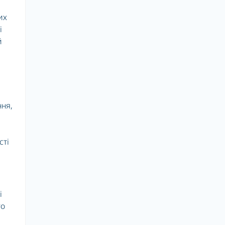
их
і
й
ння,
сті
і
го