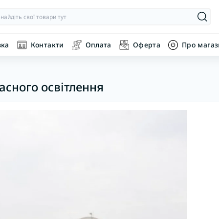
вка
Контакти
Оплата
Оферта
Про мага
часного освітлення