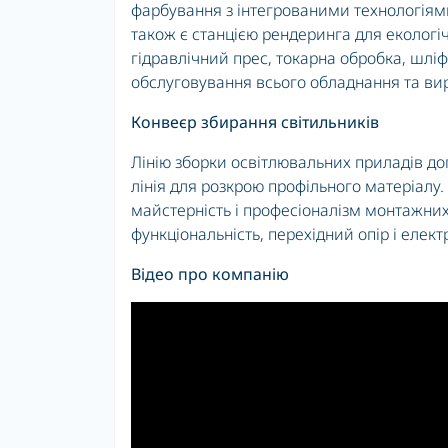
фарбування з інтегрованими технологіями
також є станцією рендеринга для екологі
гідравлічний прес, токарна обробка, шлі
обслуговування всього обладнання та ви
Конвеєр збирання світильників
Лінію зборки освітлювальних приладів до
лінія для розкрою профільного матеріалу
майстерність і професіоналізм монтажни
функціональність, перехідний опір і елек
Відео про компанію