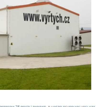
Якісна фурнітура
Річні ліхтарі
отягом 28 років і входить в число основних чеських