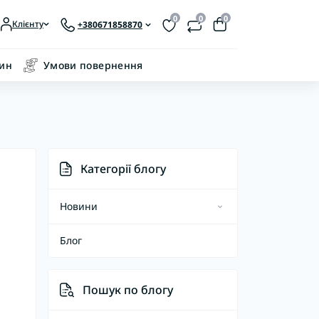
0
0
0
Клієнту
+380671858870
зин
Умови повернення
Категорії блогу
Новини
Блог
Підкатегорія
Підкатегорія 2
Пошук по блогу