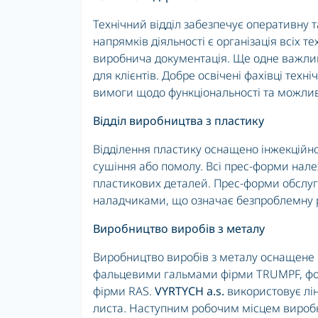
Технічний відділ забезпечує оперативну та
напрямків діяльності є організація всіх т
виробнича документація. Ще одне важлив
для клієнтів. Добре освічені фахівці техн
вимоги щодо функціональності та можлив
Відділ виробництва з пластику
Відділення пластику оснащено інжекційно
сушіння або помолу. Всі прес-форми нал
пластикових деталей. Прес-форми обслуг
наладчиками, що означає безпроблемну р
Виробництво виробів з металу
Виробництво виробів з металу оснащене 
фальцевими гальмами фірми TRUMPF, фо
фірми RAS.
VYRTYCH a.s.
використовує лі
листа. Наступним робочим місцем вироб