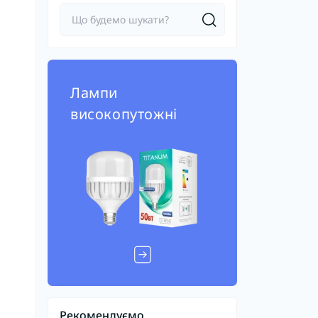
Лампи
високопутожні
Рекомендуємо