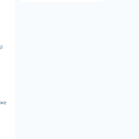
ії
же