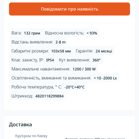
Повідомити про наявність
Вага:
Відносна вологість:
132 грам
< 93%
Відстань виявлення:
2-8 m
Габаритні розміри:
Гарантія:
103x58 мм
24 місяці
Клас захисту, IP:
Кут виявлення:
IP54
360°
Максимальне навантаження:
1200 / 300 W
Освітленність, вмикання та вимикання:
< 10 -2000 Lx
Робоча температура, ° С:
-20°C+40°C
Штрихкод:
4820118299884
Доставка
Кур'єром по Києву