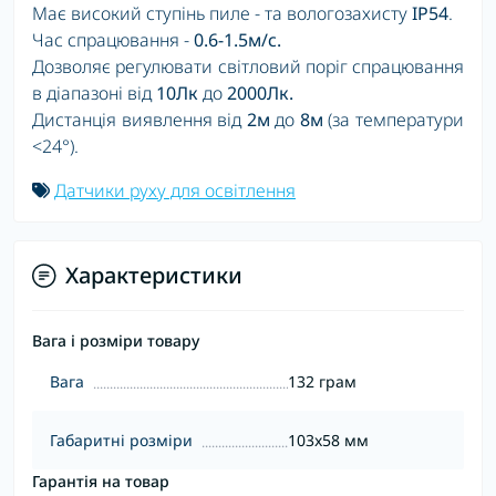
Має високий ступінь пиле - та вологозахисту
IP54
.
Час спрацювання -
0.6-1.5м/с.
Дозволяє регулювати світловий поріг спрацювання
в діапазоні від
10Лк
до
2000Лк.
Дистанція виявлення від
2м
до
8м
(за температури
<24°).
Датчики руху для освітлення
Характеристики
Вага і розміри товару
Вага
132 грам
Габаритні розміри
103x58 мм
Гарантія на товар