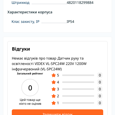
Штрихкод
4820118299884
Характеристики корпуса
Клас захисту, IP
IP54
Відгуки
Немає відгуків про товар Датчик руху та
освітленості VIDEX VL-SPC24W 220V 1200W
інфрачервоний (VL-SPC24W)
Загальний рейтинг
5
0
4
0
0
3
0
2
0
Цей товар ще
1
0
ніхто не оцінив
Залишити відгук