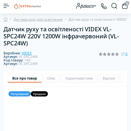
0
Клієнту
Датчики руху для освітлення
Датчик руху та освітленості VIDEX
Датчик руху та освітленості VIDEX VL-
SPC24W 220V 1200W інфрачервоний (VL-
SPC24W)
Виробник:
VIDEX
0
Артикул:
VL-SPC24W
Код товару:
149
Артикул:
VL-SPC24W
Все про товар
Опис
Характеристики
Відгуки
Зап
Популярний
Продано