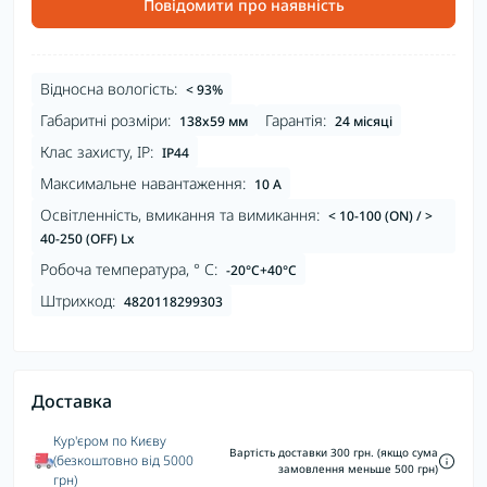
Повідомити про наявність
Відносна вологість:
< 93%
Габаритні розміри:
Гарантія:
138x59 мм
24 місяці
Клас захисту, IP:
IP44
Максимальне навантаження:
10 A
Освітленність, вмикання та вимикання:
< 10-100 (ON) / >
40-250 (OFF) Lx
Робоча температура, ° С:
-20°C+40°C
Штрихкод:
4820118299303
Доставка
Кур'єром по Києву
Вартість доставки 300 грн. (якщо сума
(безкоштовно від 5000
замовлення меньше 500 грн)
грн)