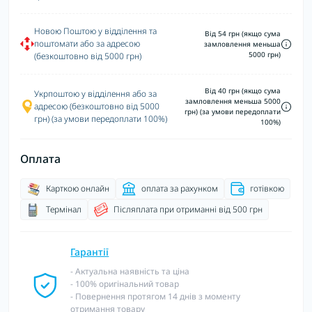
Новою Поштою у відділення та
Від 54 грн (якщо сума
поштомати або за адресою
замловлення меньша
5000 грн)
(безкоштовно від 5000 грн)
Від 40 грн (якщо сума
Укрпоштою у відділення або за
замловлення меньша 5000
адресою (безкоштовно від 5000
грн) (за умови передоплати
грн) (за умови передоплати 100%)
100%)
Оплата
Карткою онлайн
оплата за рахунком
готівкою
Термінал
Післяплата при отриманні від 500 грн
Гарантії
- Актуальна наявність та ціна
- 100% оригінальний товар
- Повернення протягом 14 днів з моменту
отримання товару