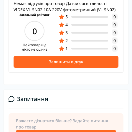
Немає відгуків про товар Датчик освітленості
VIDEX VL-SN02 10A 220V фотометричний (VL-SN02)
Загальний рейтинг
5
0
4
0
0
3
0
2
0
Цей товар ще
1
0
ніхто не оцінив
Залишити відгук
Запитання
Бажаєте дізнатися більше? Задайте питання
про товар