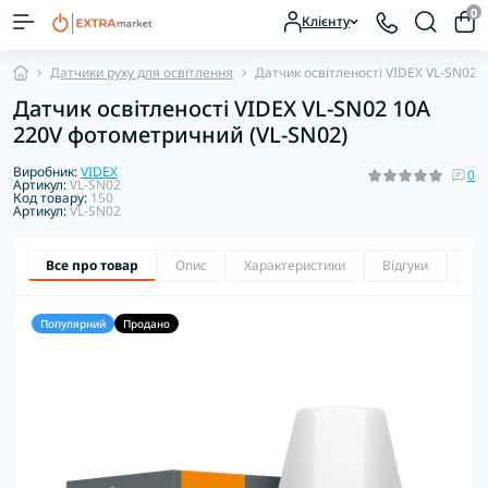
0
Клієнту
Датчики руху для освітлення
Датчик освітленості VIDEX VL-SN02 
Датчик освітленості VIDEX VL-SN02 10A
220V фотометричний (VL-SN02)
Виробник:
VIDEX
0
Артикул:
VL-SN02
Код товару:
150
Артикул:
VL-SN02
Все про товар
Опис
Характеристики
Відгуки
Зап
Популярний
Продано