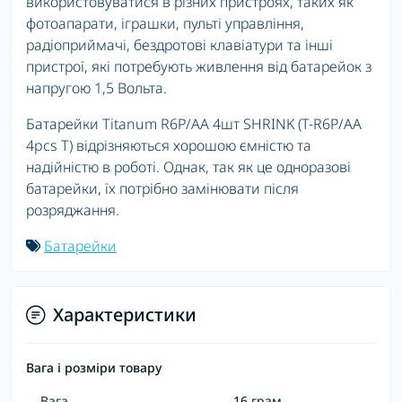
використовуватися в різних пристроях, таких як
фотоапарати, іграшки, пульті управління,
радіоприймачі, бездротові клавіатури та інші
пристрої, які потребують живлення від батарейок з
напругою 1,5 Вольта.
Батарейки Titanum R6P/AA 4шт SHRINK (T-R6P/AA
4pcs T) відрізняються хорошою ємністю та
надійністю в роботі. Однак, так як це одноразові
батарейки, їх потрібно замінювати після
розряджання.
Батарейки
Характеристики
Вага і розміри товару
Вага
16 грам