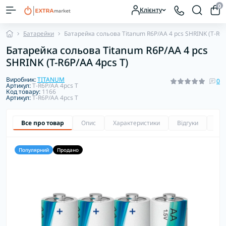
0
Клієнту
Батарейки
Батарейка сольова Titanum R6P/AA 4 pcs SHRINK (T-R6P
Батарейка сольова Titanum R6P/AA 4 pcs
SHRINK (T-R6P/AA 4pcs T)
Виробник:
TITANUM
0
Артикул:
T-R6P/AA 4pcs T
Код товару:
1166
Артикул:
T-R6P/AA 4pcs T
Все про товар
Опис
Характеристики
Відгуки
Зап
Популярний
Продано