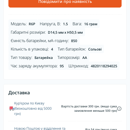
Повідомити про наявність
Модель:
Напруга, В:
Вага:
R6P
1.5
16 грам
Габаритні розміри:
D14,5 мм х H50,5 мм
Ємність батарейки, мА-годину:
850
Кількість в упаковці:
Тип батарейок:
4
Сольові
Тип товару:
Типорозмір:
Батарейка
AA
Час заряду акумулятора:
Штрихкод:
95
4820118294025
Доставка
Кур'єром по Києву
Вартість доставки 300 грн. (якщо сума
(безкоштовно від 5000
замовлення меньше 500 грн)
грн)
Новою Поштою у відділення та
Від 54 грн (якщо сума