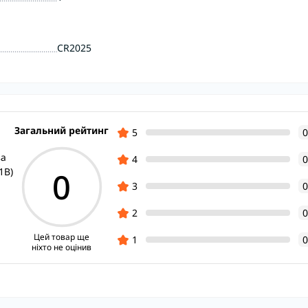
CR2025
Загальний рейтинг
5
0
ва
4
0
0
1B)
3
0
2
0
Цей товар ще
1
0
ніхто не оцінив