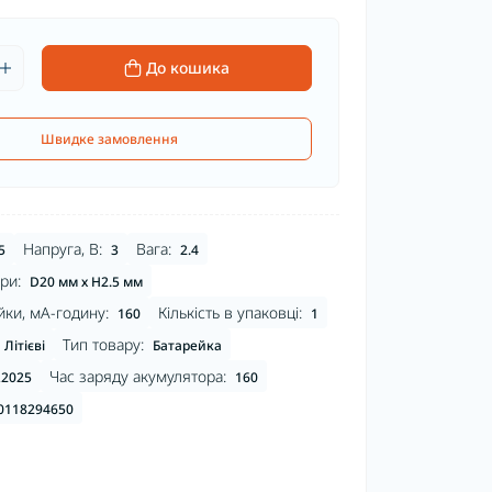
До кошика
Швидке замовлення
Напруга, В:
Вага:
5
3
2.4
ри:
D20 мм х H2.5 мм
йки, мА-годину:
Кількість в упаковці:
160
1
Тип товару:
Літієві
Батарейка
Час заряду акумулятора:
2025
160
0118294650