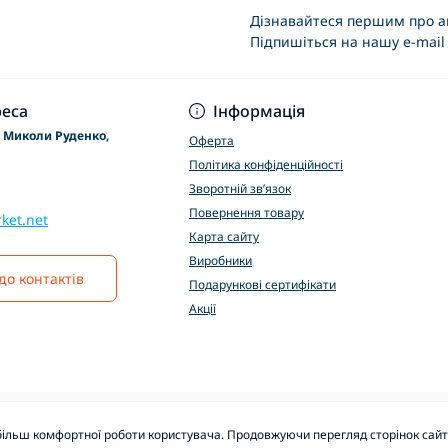
Дізнавайтеся першим про ак
Підпишіться на нашу e-mail
Основні положення
еса
Інформація
р Миколи Руденко,
Оферта
Політика конфіденційності
Зворотній зв’язок
Повернення товару
ket.net
Карта сайту
Виробники
до контактів
Подарункові сертифікати
Акції
більш комфортної роботи користувача. Продовжуючи перегляд сторінок сайту