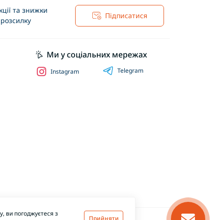
ції та знижки
Підписатися
 розсилку
Ми у соціальних мережах
Telegram
Instagram
, ви погоджуєтеся з
Прийняти