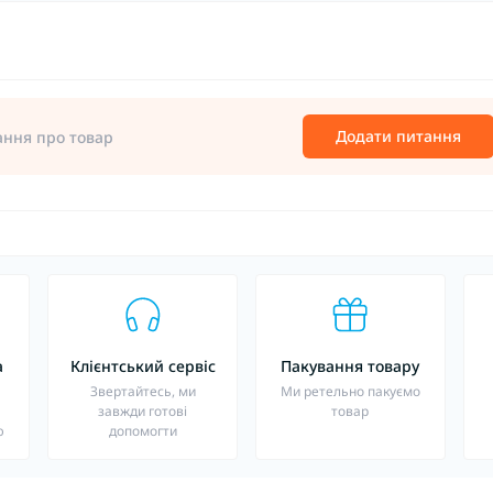
Додати питання
ання про товар
а
Клієнтський сервіс
Пакування товару
о
Звертайтесь, ми
Ми ретельно пакуємо
завжди готові
товар
ю
допомогти