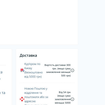
Доставка
Кур'єром по
Вартість доставки 300
Києву
грн. (якщо сума
та
(безкоштовно
замовлення меньше
500 грн)
від 5000 грн)
,
Новою Поштою у
 та
Від 54 грн
відділення та
(якщо сума
поштомати або за
замловлення
адресою
меньша 5000