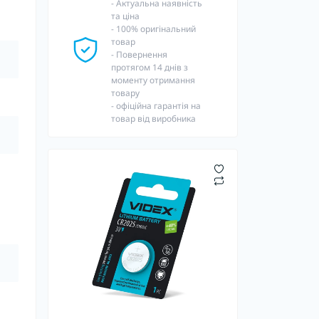
- Актуальна наявність
та ціна
- 100% оригінальний
товар
- Повернення
протягом 14 днів з
моменту отримання
товару
- офіційна гарантія на
товар від виробника