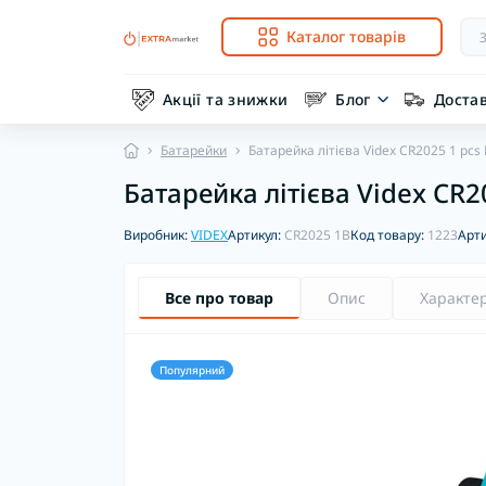
Каталог товарів
Акції та знижки
Блог
Доста
Батарейки
Батарейка літієва Videx CR2025 1 pcs
Батарейка літієва Videx CR2
Виробник:
VIDEX
Артикул:
CR2025 1B
Код товару:
1223
Арти
Все про товар
Опис
Характе
Популярний