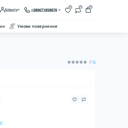
0
0
0
Клієнту
+380671858870
зин
Умови повернення
0
е?