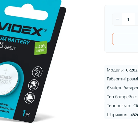
Модель:
CR202
Габаритні розмі
Ємність батаре
Тип батарейок:
Типорозмір:
CR
Штрихкод:
482