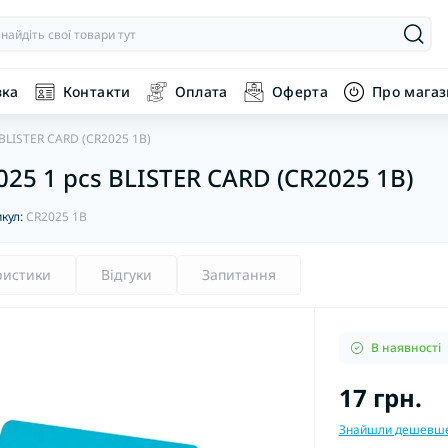
вка
Контакти
Оплата
Оферта
Про мага
 BLISTER CARD (CR2025 1B)
025 1 pcs BLISTER CARD (CR2025 1B)
кул:
CR2025 1B
ристики
Відгуки
Запитання
В наявності
17 грн.
Знайшли дешевш