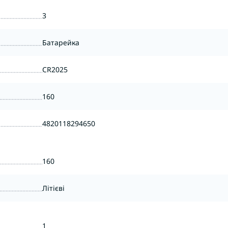
3
Батарейка
CR2025
160
4820118294650
160
Літієві
1