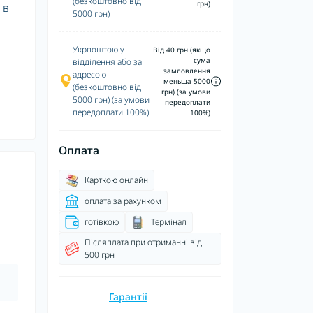
(безкоштовно від
грн)
 в
5000 грн)
Укрпоштою у
Від 40 грн (якщо
сума
відділення або за
замловлення
адресою
меньша 5000
(безкоштовно від
грн) (за умови
5000 грн) (за умови
передоплати
передоплати 100%)
100%)
Оплата
Карткою онлайн
оплата за рахунком
готівкою
Термінал
Післяплата при отриманні від
500 грн
Гарантії