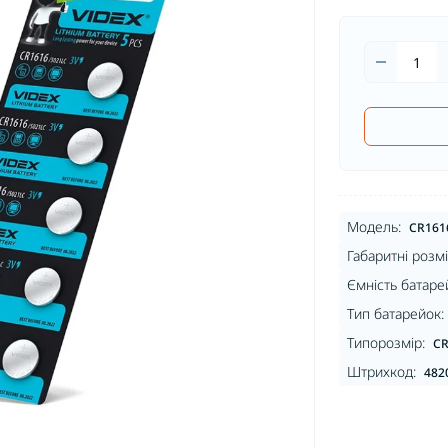
Модель:
CR161
Габаритні розмі
Ємність батаре
Тип батарейок:
Типорозмір:
CR
Штрихкод:
482