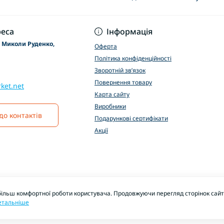
Основні положення
еса
Інформація
р Миколи Руденко,
Оферта
Політика конфіденційності
Зворотній зв’язок
Повернення товару
ket.net
Карта сайту
Виробники
до контактів
Подарункові сертифікати
Акції
більш комфортної роботи користувача. Продовжуючи перегляд сторінок сайту
етальніше