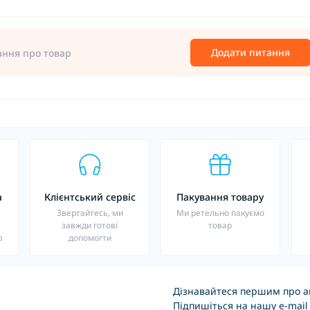
Додати питання
ання про товар
а
Клієнтський сервіс
Пакування товару
о
Звертайтесь, ми
Ми ретельно пакуємо
завжди готові
товар
ю
допомогти
Дізнавайтеся першим про ак
Підпишіться на нашу e-mail