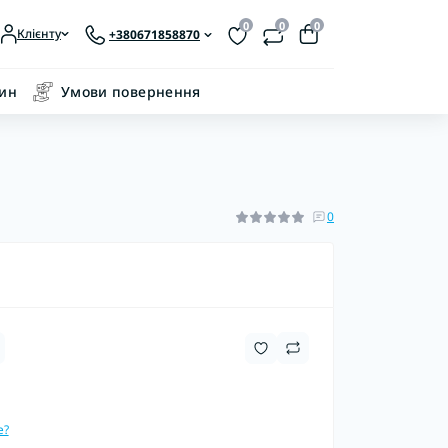
0
0
0
Клієнту
+380671858870
зин
Умови повернення
0
е?