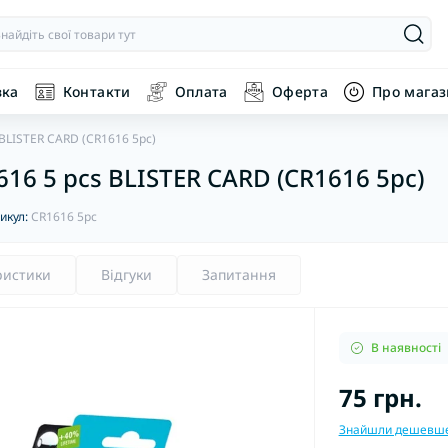
вка
Контакти
Оплата
Оферта
Про мага
 BLISTER CARD (CR1616 5pc)
616 5 pcs BLISTER CARD (CR1616 5pc)
икул:
CR1616 5pc
ристики
Відгуки
Запитання
В наявності
75 грн.
Знайшли дешевш