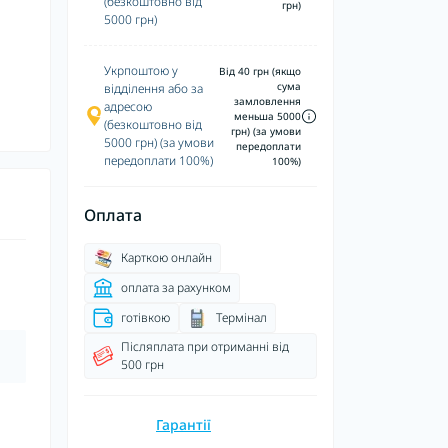
(безкоштовно від
грн)
5000 грн)
Укрпоштою у
Від 40 грн (якщо
сума
відділення або за
замловлення
адресою
меньша 5000
(безкоштовно від
грн) (за умови
5000 грн) (за умови
передоплати
передоплати 100%)
100%)
Оплата
Карткою онлайн
оплата за рахунком
готівкою
Термінал
Післяплата при отриманні від
500 грн
Гарантії