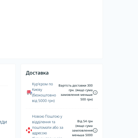
Доставка
Кур'єром по
Вартість доставки 300
Києву
грн. (якщо сума
(безкоштовно
замовлення меньше
500 грн)
від 5000 грн)
Новою Поштою у
иди
Від 54 грн
відділення та
(якщо сума
поштомати або за
замловлення
адресою
меньша 5000