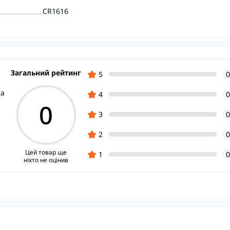
CR1616
Загальний рейтинг
5
0
ва
4
0
0
3
0
2
0
Цей товар ще
1
0
ніхто не оцінив