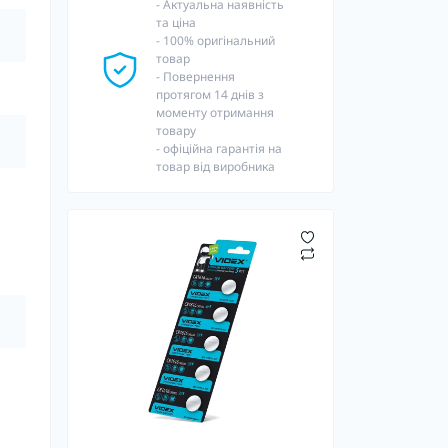
- Актуальна наявність
та ціна
- 100% оригінальний
товар
- Повернення
протягом 14 днів з
моменту отримання
товару
- офіційна гарантія на
товар від виробника