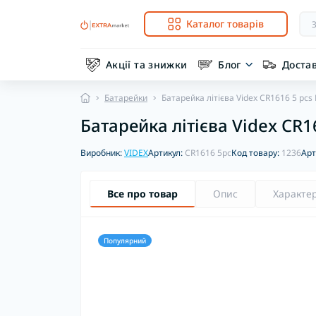
Каталог товарів
Акції та знижки
Блог
Доста
Батарейки
Батарейка літієва Videx CR1616 5 pcs
Батарейка літієва Videx CR1
Виробник:
VIDEX
Артикул:
CR1616 5pc
Код товару:
1236
Арт
Все про товар
Опис
Характе
Популярний