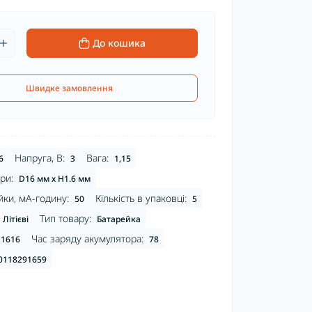
До кошика
Швидке замовлення
Напруга, В:
Вага:
6
3
1,15
ри:
D16 мм х H1.6 мм
йки, мА-годину:
Кількість в упаковці:
50
5
Тип товару:
Літієві
Батарейка
Час заряду акумулятора:
1616
78
0118291659