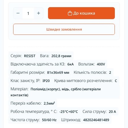
До кошика
Швидке замовлення
Серія:
Вага:
RESIST
202,8 грами
Відключаюча здатність за КЗ:
Вольтаж:
6кА
400V
Габаритні розміри:
Кількість полюсів:
81x36x69 мм
2
Клас захисту, IP:
Крива миттєвого розчеплення:
IP20
С
Матеріал:
Поліамід (корпус), мідь, срібло (матеріали
контактів)
Переріз кабелю:
2,5мм²
Робоча температура, ° С:
Сила струму:
-25°C+60°С
20 А
Частота струму:
Штрихкод:
50/60 Hz
4820246481489