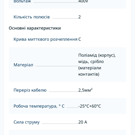
Вольтаж
400V
Кількість полюсів
2
Основні характеристики
Крива миттєвого розчеплення
С
Поліамід (корпус),
мідь, срібло
Матеріал
(матеріали
контактів)
Переріз кабелю
2,5мм²
Робоча температура, ° С
-25°C+60°С
Сила струму
20 А