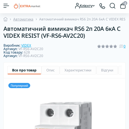
0
Клієнту
Автоматика
Автоматичний вимикач RS6 2п 20А 6кА С VIDEX RESIS
Автоматичний вимикач RS6 2п 20А 6кА С
VIDEX RESIST (VF-RS6-AV2C20)
Виробник:
VIDEX
0
Артикул:
VF-RS6-AV2C20
Код товару:
628
Артикул:
VF-RS6-AV2C20
Все про товар
Опис
Характеристики
Відгуки
Зап
Популярний