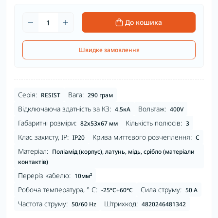
До кошика
Швидке замовлення
Серія:
Вага:
RESIST
290 грам
Відключаюча здатність за КЗ:
Вольтаж:
4.5кА
400V
Габаритні розміри:
Кількість полюсів:
82x53x67 мм
3
Клас захисту, IP:
Крива миттєвого розчеплення:
IP20
С
Матеріал:
Поліамід (корпус), латунь, мідь, срібло (матеріали
контактів)
Переріз кабелю:
10мм²
Робоча температура, ° С:
Сила струму:
-25°C+60°С
50 А
Частота струму:
Штрихкод:
50/60 Hz
4820246481342