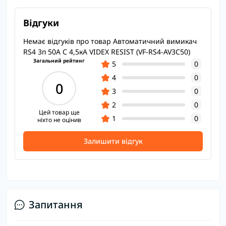
Відгуки
Немає відгуків про товар Автоматичний вимикач
RS4 3п 50А С 4,5кА VIDEX RESIST (VF-RS4-AV3C50)
Загальний рейтинг
5
0
4
0
0
3
0
2
0
Цей товар ще
1
0
ніхто не оцінив
Залишити відгук
Запитання