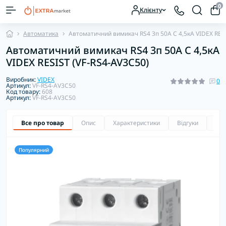
0
Клієнту
Автоматика
Автоматичний вимикач RS4 3п 50А С 4,5кА VIDEX RES
Автоматичний вимикач RS4 3п 50А С 4,5кА
VIDEX RESIST (VF-RS4-AV3C50)
Виробник:
VIDEX
0
Артикул:
VF-RS4-AV3C50
Код товару:
608
Артикул:
VF-RS4-AV3C50
Все про товар
Опис
Характеристики
Відгуки
Зап
Популярний