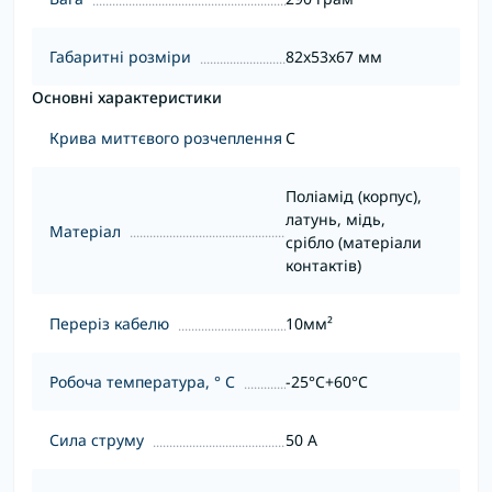
Габаритні розміри
82x53x67 мм
Основні характеристики
Крива миттєвого розчеплення
С
Поліамід (корпус),
латунь, мідь,
Матеріал
срібло (матеріали
контактів)
Переріз кабелю
10мм²
Робоча температура, ° С
-25°C+60°С
Сила струму
50 А