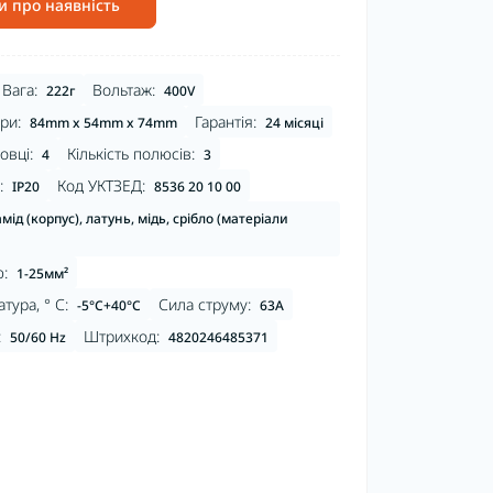
и про наявність
Вага:
Вольтаж:
222г
400V
ри:
Гарантія:
84mm x 54mm x 74mm
24 місяці
овці:
Кількість полюсів:
4
3
:
Код УКТЗЕД:
IP20
8536 20 10 00
мід (корпус), латунь, мідь, срібло (матеріали
:
1-25мм²
тура, ° С:
Сила струму:
-5°C+40°С
63А
:
Штрихкод:
50/60 Hz
4820246485371