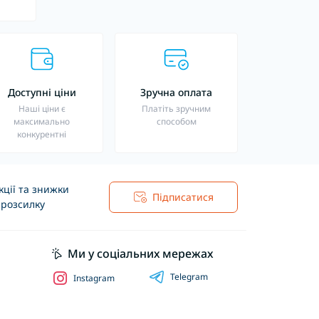
Доступні ціни
Зручна оплата
Наші ціни є
Платіть зручним
максимально
способом
конкурентні
ції та знижки
Підписатися
 розсилку
Ми у соціальних мережах
Telegram
Instagram