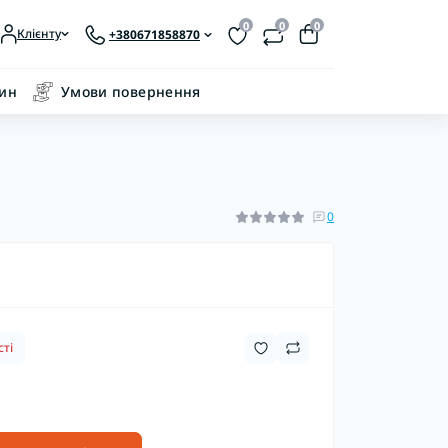
0
0
0
Клієнту
+380671858870
зин
Умови повернення
0
ті