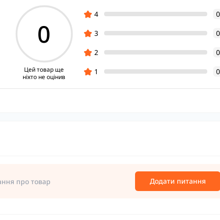
4
0
0
3
0
2
0
Цей товар ще
1
0
ніхто не оцінив
Додати питання
ання про товар