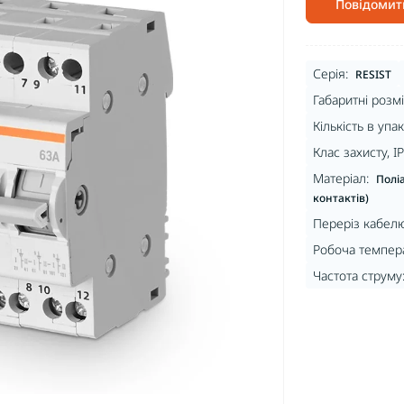
Повідомит
Серія:
RESIST
Габаритні розмі
Кількість в упак
Клас захисту, IP
Матеріал:
Поліа
контактів)
Переріз кабелю
Робоча темпера
Частота струму