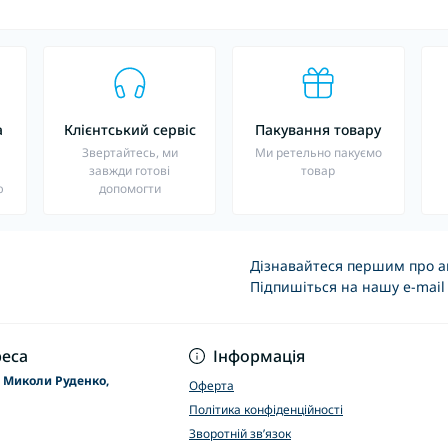
а
Клієнтський сервіс
Пакування товару
о
Звертайтесь, ми
Ми ретельно пакуємо
завжди готові
товар
ю
допомогти
Дізнавайтеся першим про ак
Підпишіться на нашу e-mail
Основні положення
еса
Інформація
р Миколи Руденко,
Оферта
Політика конфіденційності
Зворотній зв’язок