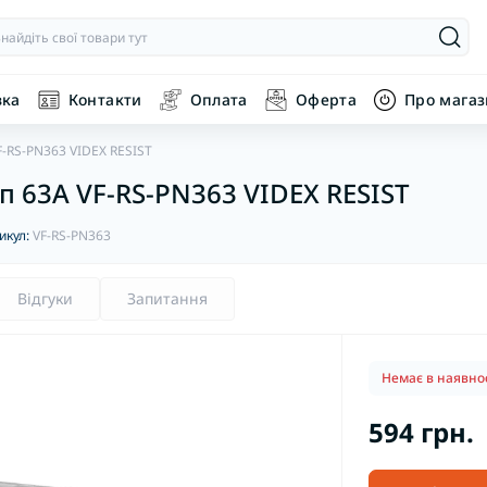
вка
Контакти
Оплата
Оферта
Про мага
-RS-PN363 VIDEX RESIST
 63А VF-RS-PN363 VIDEX RESIST
икул:
VF-RS-PN363
Відгуки
Запитання
Немає в наявнос
594 грн.