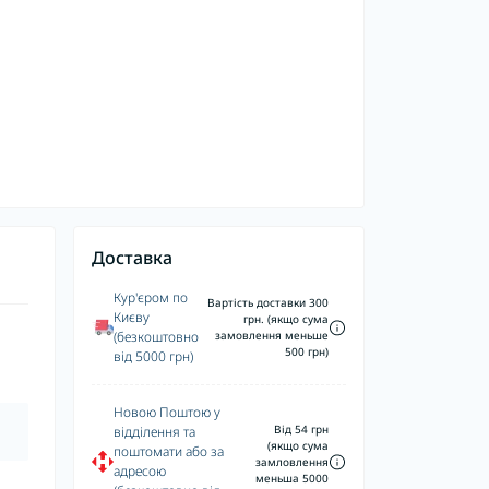
Доставка
Кур'єром по
Вартість доставки 300
Києву
грн. (якщо сума
(безкоштовно
замовлення меньше
500 грн)
від 5000 грн)
Новою Поштою у
Від 54 грн
відділення та
(якщо сума
поштомати або за
замловлення
адресою
меньша 5000