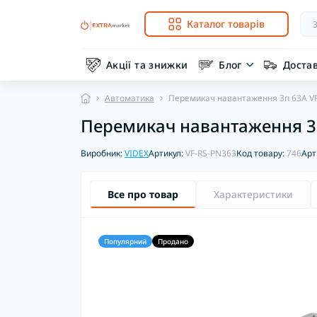
Каталог товарів
Акції та знижки
Блог
Доста
Автоматика
Перемикач навантаження 3п 63А VF
Перемикач навантаження 3п
Виробник:
VIDEX
Артикул:
VF-RS-PN363
Код товару:
746
Арт
Все про товар
Характеристики
Популярний
Продано