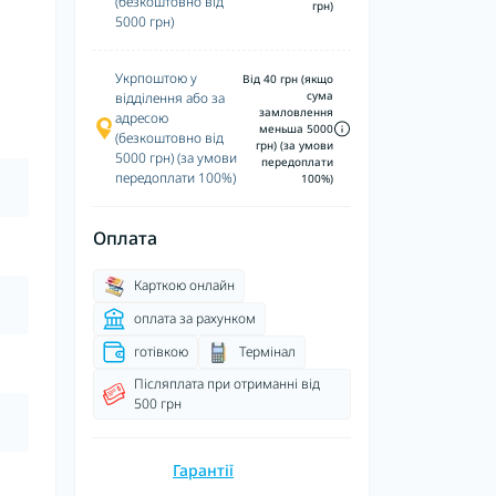
(безкоштовно від
грн)
5000 грн)
Укрпоштою у
Від 40 грн (якщо
сума
відділення або за
замловлення
адресою
меньша 5000
(безкоштовно від
грн) (за умови
5000 грн) (за умови
передоплати
передоплати 100%)
100%)
Оплата
Карткою онлайн
оплата за рахунком
готівкою
Термінал
Післяплата при отриманні від
500 грн
Гарантії