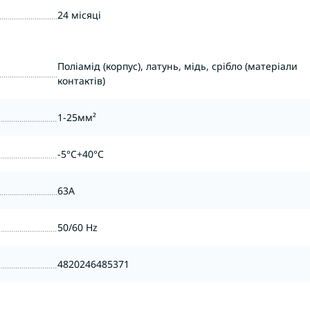
24 місяці
Поліамід (корпус), латунь, мідь, срібло (матеріали
контактів)
1-25мм²
-5°C+40°С
63А
50/60 Hz
4820246485371