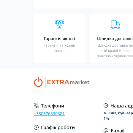
Гарантія якості
Швидка доставк
Гарантія на кожен
Швидка доставка п
товар
всій країні Новою
поштою / Укрпошто
Телефони
Наша адр
м. Київ, бульва
+380676330381
14з
Графік роботи
E-mail